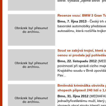
BMW. Výstava „žijeme BMW“ před
Recenze vozu: BMW 3 Gran T
Brno, 7. října 2013
- Český trh 
bavorské automobilky představ
autosalónu, která rozšířila trojk
Soud se zabývá trojicí, která 
cenou si prodala její pohledá
Brno, 22. listopadu 2012
(MEDI
povinností při správě cizího maje
Krajského soudu v Brně zpovídá
Pav...
Brněnská kriminálka obvinila 
shopech připravil 240 lidí o 1
Brno, 31. října 2012
(MEDIAFAX)
jednačtyřicetiletému muži, kter
shopech obral stovky klientů nej