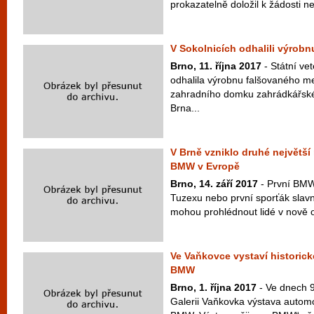
prokazatelně doložil k žádosti ne
V Sokolnicích odhalili výrob
Brno, 11. října 2017
- Státní ve
odhalila výrobnu falšovaného m
zahradního domku zahrádkářské 
Brna...
V Brně vzniklo druhé největš
BMW v Evropě
Brno, 14. září 2017
- První BMW
Tuzexu nebo první sporťák slav
mohou prohlédnout lidé v nově 
Ve Vaňkovce vystaví historic
BMW
Brno, 1. října 2017
- Ve dnech 9
Galerii Vaňkovka výstava autom