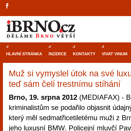
HLAVNÍ STRÁNKA
INZERCE
KONTAKTY
VIVAT VINUM
Muž si vymyslel útok na své lu
Průvodce
kasi
teď sám čelí trestnímu stíhání
Brně: Od rulet
automaty
Brno, 19. srpna 2012
(MEDIAFAX) - B
Brno je měs
kriminalistům se podařilo objasnit údajn
zajímavé p
který měl sedmatřicetiletému muži z Brn
restaurace, div
jeho luxusní BMW. Policejní mluvčí Pav
Mimo jiné je ale také místem, kde si můžet