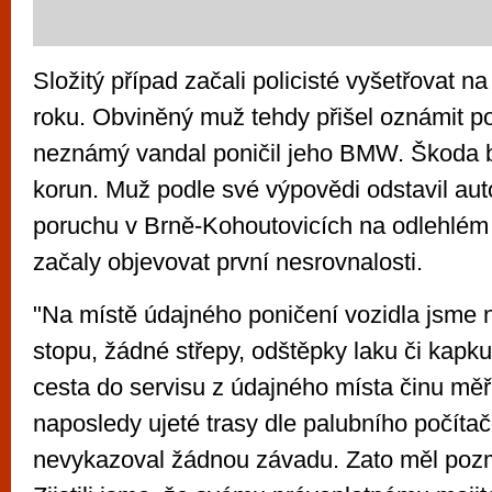
Složitý případ začali policisté vyšetřovat 
roku. Obviněný muž tehdy přišel oznámit po
neznámý vandal poničil jeho BMW. Škoda b
korun. Muž podle své výpovědi odstavil aut
poruchu v Brně-Kohoutovicích na odlehlém 
začaly objevovat první nesrovnalosti.
"Na místě údajného poničení vozidla jsme n
stopu, žádné střepy, odštěpky laku či kapk
cesta do servisu z údajného místa činu měř
naposledy ujeté trasy dle palubního počíta
nevykazoval žádnou závadu. Zato měl poz