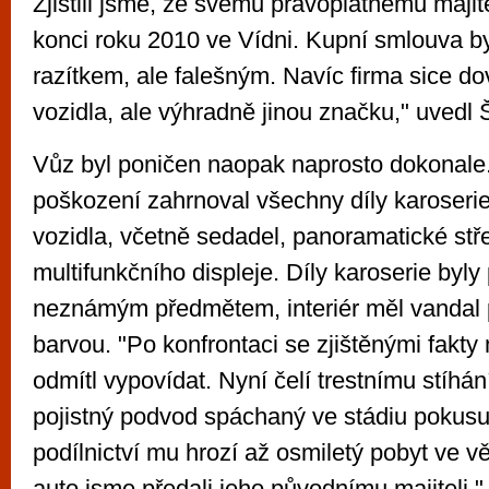
Zjistili jsme, že svému právoplatnému majit
konci roku 2010 ve Vídni. Kupní smlouva by
razítkem, ale falešným. Navíc firma sice do
vozidla, ale výhradně jinou značku," uvedl 
Vůz byl poničen naopak naprosto dokonale
poškození zahrnoval všechny díly karoserie 
vozidla, včetně sedadel, panoramatické stře
multifunkčního displeje. Díly karoserie byl
neznámým předmětem, interiér měl vandal 
barvou. "Po konfrontaci se zjištěnými fakty 
odmítl vypovídat. Nyní čelí trestnímu stíhán
pojistný podvod spáchaný ve stádiu pokusu
podílnictví mu hrozí až osmiletý pobyt ve v
auto jsme předali jeho původnímu majiteli,"