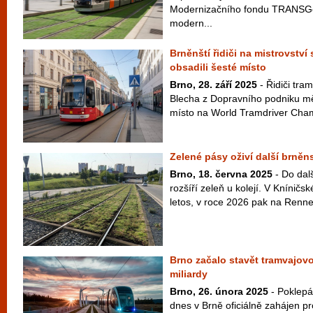
Modernizačního fondu TRANSGov
modern...
Brněnští řidiči na mistrovství 
obsadili šesté místo
Brno, 28. září 2025
- Řidiči tra
Blecha z Dopravního podniku mě
místo na World Tramdriver Cham
Zelené pásy oživí další brněn
Brno, 18. června 2025
- Do dalš
rozšíří zeleň u kolejí. V Kníničs
letos, v roce 2026 pak na Rennes
Brno začalo stavět tramvajov
miliardy
Brno, 26. února 2025
- Poklepá
dnes v Brně oficiálně zahájen pr