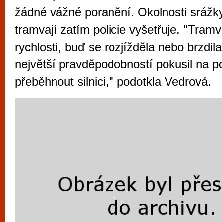
vyzkoušet různé kasinové hry. V neustál
žádné vážné poranění. Okolnosti srážk
metropoli naleznete širokou nabídku her o
tramvají zatím policie vyšetřuje. "Tramv
po moderní automaty jak pro pravidelné n
rychlosti, buď se rozjížděla nebo brzdil
příležitostné hráče. V...
největší pravděpodobností pokusil na po
přeběhnout silnici," podotkla Vedrová.