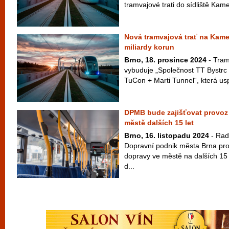
tramvajové trati do sídliště Ka
Nová tramvajová trať na Kame
miliardy korun
Brno, 18. prosince 2024
- Tram
vybuduje „Společnost TT Bystr
TuCon + Marti Tunnel“, která us
DPMB bude zajišťovat provoz
městě dalších 15 let
Brno, 16. listopadu 2024
- Rad
Dopravní podnik města Brna p
dopravy ve městě na dalších 15 
d...