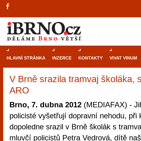
HLAVNÍ STRÁNKA
INZERCE
KONTAKTY
VIVAT VINUM
V Brně srazila tramvaj školáka, 
Průvodce
kasi
ARO
Brně: Od rulet
automaty
Brno, 7. dubna 2012
(MEDIAFAX) - Ji
Brno je měs
policisté vyšetřují dopravní nehodu, při
zajímavé p
dopoledne srazil v Brně školák s tramvaj
restaurace, div
mluvčí policistů Petra Vedrová, dítě naš
Mimo jiné je ale také místem, kde si můžet