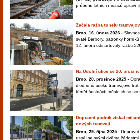
průběhu letních měsíců opraví tř
Začala ražba tunelu tramvajov
Brno, 16. února 2026
- Slavnos
svaté Barbory, patronky horníků 
12. února odstartovaly ražbu 32
Na Údolní ulice se 20. prosinc
Brno, 20. prosince 2025
- Opra
dlouhého úseku tramvajové trati 
téměř šestnácti měsících se sem 
Dopravní podnik získal milia
nových tramvají
Brno, 29. října 2025
- Dopravní
uspěl se svými dvěma žádostmi