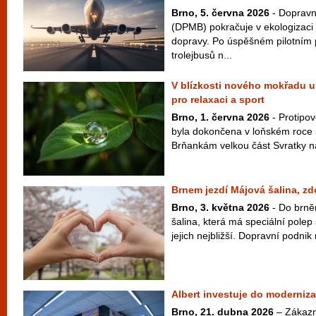
Brno, 5. června 2026
- Dopravn
(DPMB) pokračuje v ekologizac
dopravy. Po úspěšném pilotním 
trolejbusů n...
V blízkosti nového mokřadu u
pro relaxaci a sport
Brno, 1. června 2026
- Protipo
byla dokončena v loňském roce 
Brňankám velkou část Svratky na 
Brnem jezdí Májová šalina, zdo
Brno, 3. května 2026
- Do brněn
šalina, která má speciální polep
jejich nejbližší. Dopravní podnik
Albert investuje do moderniz
Brno, 21. dubna 2026
– Zákazn