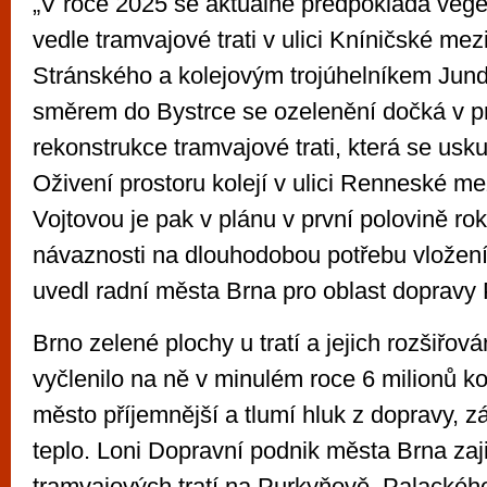
„V roce 2025 se aktuálně předpokládá vege
vedle tramvajové trati v ulici Kníničské me
Stránského a kolejovým trojúhelníkem Jund
směrem do Bystrce se ozelenění dočká v 
rekonstrukce tramvajové trati, která se usku
Oživení prostoru kolejí v ulici Renneské me
Vojtovou je pak v plánu v první polovině ro
návaznosti na dlouhodobou potřebu vložení 
uvedl radní města Brna pro oblast dopravy P
Brno zelené plochy u tratí a jejich rozšiřov
vyčlenilo na ně v minulém roce 6 milionů ko
město příjemnější a tlumí hluk z dopravy, 
teplo. Loni Dopravní podnik města Brna zaji
tramvajových tratí na Purkyňově, Palackého