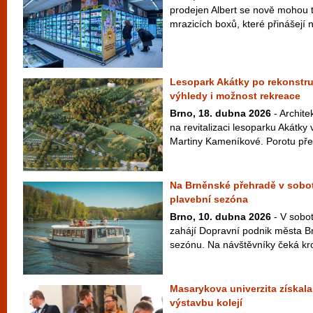
prodejen Albert se nově mohou t
mrazicích boxů, které přinášejí n
Lesopark Akátky po rekonstru
výhledy i možnost rekreace
Brno, 18. dubna 2026
- Archite
na revitalizaci lesoparku Akátk
Martiny Kameníkové. Porotu přes
Na Brněnské přehradě v sobotu
plavební sezóna
Brno, 10. dubna 2026
- V sobot
zahájí Dopravní podnik města Br
sezónu. Na návštěvníky čeká kr
Masarykova univerzita získal
výstavbu kolejí