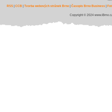
RSS
|
CCB
|
Tvorba webových stránek Brno
|
Časopis Brno Business
|
Fot
Copyright © 2024 www.iBrno.c