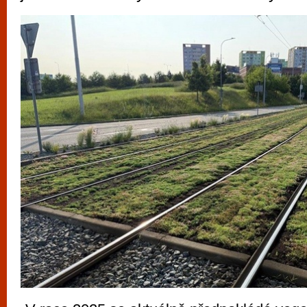
vyzkoušet různé kasinové hry. V neustál
metropoli naleznete širokou nabídku her o
po moderní automaty jak pro pravidelné n
příležitostné hráče. V...