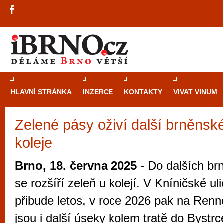
HLAVNÍ STRÁNKA
INZERCE
KONTAKTY
VIVAT VINUM
Zelené pásy oživí další brněnsk
Průvodce
kasi
koleje
Brně: Od rulet
automaty
Brno, 18. června 2025
- Do dalších brn
Brno je měs
se rozšíří zeleň u kolejí. V Kníničské ul
zajímavé p
přibude letos, v roce 2026 pak na Renn
restaurace, div
jsou i další úseky kolem tratě do Bystrc
Mimo jiné je ale také místem, kde si můžet