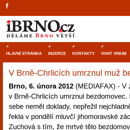
HLAVNÍ STRÁNKA
INZERCE
KONTAKTY
VIVAT VINUM
V Brně-Chrlicích umrznul muž 
Průvodce
kasi
Brně: Od rulet
Brno, 6. února 2012
(MEDIAFAX) - V z
automaty
v Brně-Chrlicích umrznul bezdomovec. 
Brno je měs
sebe neměl doklady, nepřežil nejchladně
zajímavé p
řekla v pondělí mluvčí jihomoravské zá
restaurace, div
Zuchová s tím, že mrtvé tělo bezdomovce
Mimo jiné je ale také místem, kde si můžet