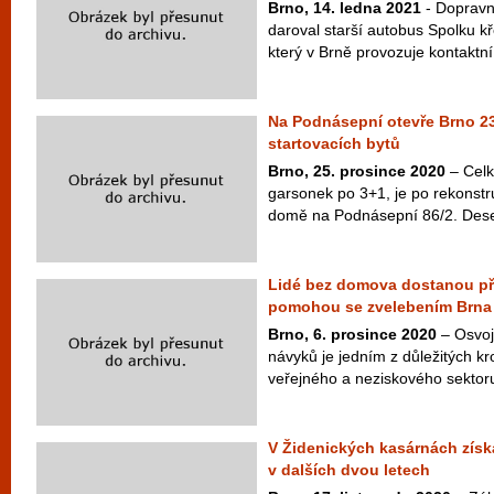
Brno, 14. ledna 2021
- Dopravn
daroval starší autobus Spolku 
který v Brně provozuje kontaktní 
Na Podnásepní otevře Brno 23
startovacích bytů
Brno, 25. prosince 2020
– Celk
garsonek po 3+1, je po rekonstru
domě na Podnásepní 86/2. Deset 
Lidé bez domova dostanou pří
pomohou se zvelebením Brna
Brno, 6. prosince 2020
– Osvoj
návyků je jedním z důležitých k
veřejného a neziskového sektoru 
V Židenických kasárnách získa
v dalších dvou letech