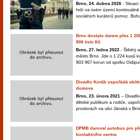
Brno, 24. dubna 2026
- Situaci
řeší na svém území kontinuálně 
sociálních kurátorů pomoc. Bohuž
Brno dostalo darem přes 1 200
900 tisíc Kč
Brno, 27. ledna 2022
- Štědrý a
město Brno. Jde o 1 224 kusů kv
903 967 korun od spolku Oidipus. 
Divadlo Koráb uspořádá sbírku
domova
Brno, 23. února 2021
– Divadlo 
dětské publikum a rodiče, uspoř
prostorách na ulici Jánská v Brně
DPMB daroval autobus pro př
kontaktního centra