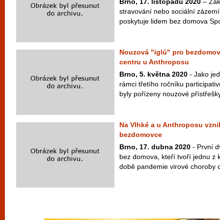
Brno, 17. listopadu 2020
– Zák
stravování nebo sociální zázemí
poskytuje lidem bez domova Spo
Nouzová "iglú" pro bezdomov
centru u Anthroposu
Brno, 5. května 2020
- Jako jed
rámci třetího ročníku participa
byly pořízeny nouzové přístřešky 
Na Vlhké a u Anthroposu vznik
bezdomovce
Brno, 17. dubna 2020
- První d
bez domova, kteří tvoří jednu z 
době pandemie virové choroby co