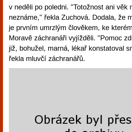
vyzkoušet různé kasinové hry. V neustál
v neděli po poledni. "Totožnost ani věk
metropoli naleznete širokou nabídku her o
neznáme," řekla Zuchová. Dodala, že
po moderní automaty jak pro pravidelné n
je prvním umrzlým člověkem, ke kterému
příležitostné hráče. V...
Moravě záchranáři vyjížděli. "Pomoc zd
již, bohužel, marná, lékař konstatoval 
řekla mluvčí záchranářů.