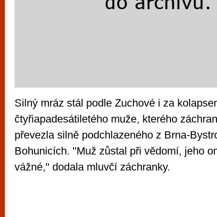
Silný mráz stál podle Zuchové i za kolaps
čtyřiapadesátiletého muže, kterého záchra
převezla silně podchlazeného z Brna-Bystrc
Bohunicích. "Muž zůstal při vědomí, jeho om
vážné," dodala mluvčí záchranky.