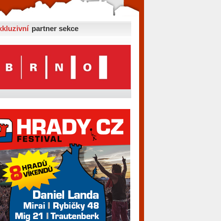
xkluzivní
partner sekce