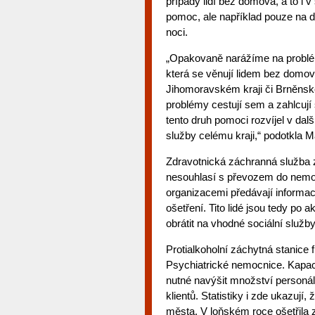
případy lidí bez domova, a to i v 
pomoc, ale například pouze na d
noci.
„Opakovaně narážíme na problém
která se věnují lidem bez domo
Jihomoravském kraji či Brněnské
problémy cestují sem a zahlcují
tento druh pomoci rozvíjel v da
služby celému kraji,“ podotkla 
Zdravotnická záchranná služba z
nesouhlasí s převozem do nemoc
organizacemi předávají informace 
ošetření. Tito lidé jsou tedy p
obrátit na vhodné sociální služby
Protialkoholní záchytná stanice
Psychiatrické nemocnice. Kapac
nutné navýšit množství personál
klientů. Statistiky i zde ukazují,
města. V loňském roce ošetřila z