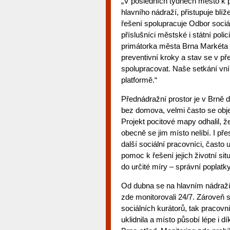
„V posledních týdnech město k p
hlavního nádraží, přistupuje blí
řešení spolupracuje Odbor sociál
příslušníci městské i státní poli
primátorka města Brna Markéta V
preventivní kroky a stav se v př
spolupracovat. Naše setkání vním
platformě.“
Přednádražní prostor je v Brně d
bez domova, velmi často se obje
Projekt pocitové mapy odhalil, že
obecně se jim místo nelíbí. I pře
další sociální pracovníci, často
pomoc k řešení jejich životní si
do určité míry – správní poplatky
Od dubna se na hlavním nádraží 
zde monitorovali 24/7. Zároveň se
sociálních kurátorů, tak pracov
uklidnila a místo působí lépe i 