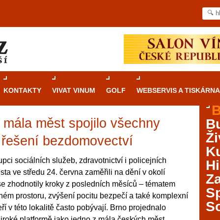
KONTAKTY
VIVAT VINUM
GOLF
WEBSERVIS A TISKÁRNA
B
z mála měst spojilo všechny
B
Průvodce
kasinovými hrami v Brně: Od
Ži
rulety po video automaty
i řešení bezdomovectví
Ku
Brno je městem známým pro zajímavé památky, skvělé
pci sociálních služeb, zdravotnictví i policejních
Hi
restaurace, divadla a univerzity. Mimo jiné je ale také
ta ve středu 24. června zaměřili na dění v okolí
Za
místem, kde si můžete legálně a bezpečně vyzkoušet
se zhodnotily kroky z posledních měsíců – tématem
různé kasinové hry. V neustále kvetoucí moravské
S
jném prostoru, zvýšení pocitu bezpečí a také komplexní
metropoli naleznete širokou nabídku her od klasické
S
ří v této lokalitě často pobývají. Brno projednalo
rulety až po moderní automaty jak pro pravidelné
ráče. V...
iroké platformě jako jedno z mála českých měst.