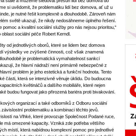
íhá stále a můžeme sledovat přesun lidí bez domova do
me si uvědomit, že problematiku lidí bez domova, ať už u
 jinde, je nutné řešit komplexně a dlouhodobě. Zároveň nám
elém světě ukazují, že nikdy nedosáhneme úplného řešení.
moc a kvalitní sociální služby pro nás nejsou prioritou,“
 oblast sociální péče Robert Kerndl.
ěty od jednotlivých oborů, které se lidem bez domova
 vidí výsledky ve zvýšené činnosti, což však znamená
 dlouhodobě je problematická vymahatelnost sankcí
 ukazují, že hlavní nádraží není primárně nebezpečné z
 hlavní problém je jeho estetická a funkční hodnota. Tento
ké části, která se intenzivně věnuje úklidu. Do budoucna
apacitních květináčů a dalšího mobiliáře, které nejen
také budou fungovat jako přirozená bariéra proti bivakování.
skových organizací a také odborníků z Odboru sociální
a závislostní problematiku a kombinaci těchto jevů.
vislostí na Vlhké, které provozuje Společnost Podané ruce,
 ale má omezené kapacity. Vzniká zde potřeba většího
ch místí, která nabídnou komplexní pomoc pro jednotlivé