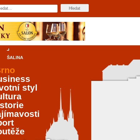
ŠALINA
rno
usiness
votní styl
ltura
storie
jímavosti
port
outěže