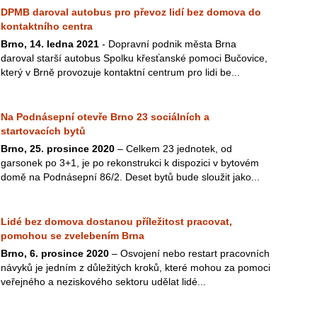
DPMB daroval autobus pro převoz lidí bez domova do
kontaktního centra
Brno, 14. ledna 2021
- Dopravní podnik města Brna
daroval starší autobus Spolku křesťanské pomoci Bučovice,
který v Brně provozuje kontaktní centrum pro lidi be...
Na Podnásepní otevře Brno 23 sociálních a
startovacích bytů
Brno, 25. prosince 2020
– Celkem 23 jednotek, od
garsonek po 3+1, je po rekonstrukci k dispozici v bytovém
domě na Podnásepní 86/2. Deset bytů bude sloužit jako...
Lidé bez domova dostanou příležitost pracovat,
pomohou se zvelebením Brna
Brno, 6. prosince 2020
– Osvojení nebo restart pracovních
návyků je jedním z důležitých kroků, které mohou za pomoci
veřejného a neziskového sektoru udělat lidé...