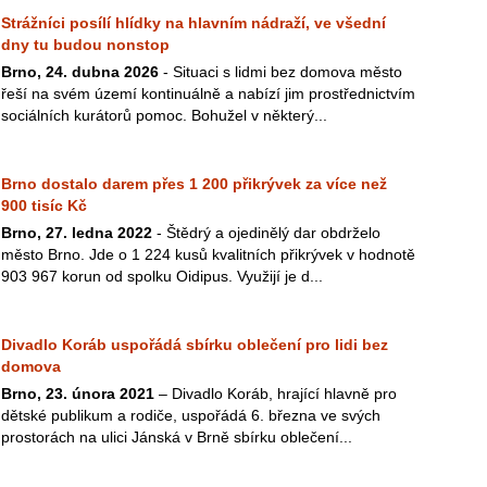
Strážníci posílí hlídky na hlavním nádraží, ve všední
dny tu budou nonstop
Brno, 24. dubna 2026
- Situaci s lidmi bez domova město
řeší na svém území kontinuálně a nabízí jim prostřednictvím
sociálních kurátorů pomoc. Bohužel v některý...
Brno dostalo darem přes 1 200 přikrývek za více než
900 tisíc Kč
Brno, 27. ledna 2022
- Štědrý a ojedinělý dar obdrželo
město Brno. Jde o 1 224 kusů kvalitních přikrývek v hodnotě
903 967 korun od spolku Oidipus. Využijí je d...
Divadlo Koráb uspořádá sbírku oblečení pro lidi bez
domova
Brno, 23. února 2021
– Divadlo Koráb, hrající hlavně pro
dětské publikum a rodiče, uspořádá 6. března ve svých
prostorách na ulici Jánská v Brně sbírku oblečení...