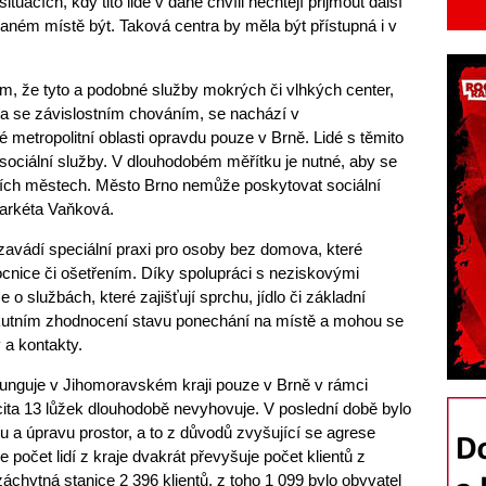
situacích, kdy tito lidé v dané chvíli nechtějí přijmout další
aném místě být. Taková centra by měla být přístupná i v
, že tyto a podobné služby mokrých či vlhkých center,
va se závislostním chováním, se nachází v
 metropolitní oblasti opravdu pouze v Brně. Lidé s těmito
 sociální služby. V dlouhodobém měřítku je nutné, aby se
lších městech. Město Brno nemůže poskytovat sociální
Markéta Vaňková.
avádí speciální praxi pro osoby bez domova, které
nice či ošetřením. Díky spolupráci s neziskovými
o službách, které zajišťují sprchu, jídlo či základní
o akutním zhodnocení stavu ponechání na místě a mohou se
 a kontakty.
 funguje v Jihomoravském kraji pouze v Brně v rámci
ita 13 lůžek dlouhodobě nevyhovuje. V poslední době bylo
u a úpravu prostor, a to z důvodů zvyšující se agrese
 že počet lidí z kraje dvakrát převyšuje počet klientů z
áchytná stanice 2 396 klientů, z toho 1 099 bylo obyvatel