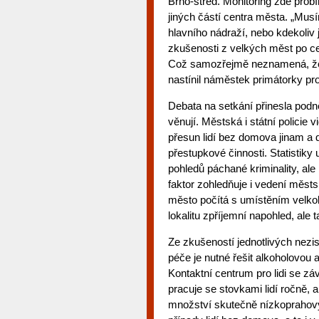
Brno-střed. Monitoring zde prob
jiných částí centra města. „Musí
hlavního nádraží, nebo kdekoliv
zkušenosti z velkých měst po c
Což samozřejmě neznamená, že po
nastínil náměstek primátorky pro
Debata na setkání přinesla podn
věnují. Městská i státní policie
přesun lidí bez domova jinam a
přestupkové činnosti. Statistiky
pohledů páchané kriminality, ale
faktor zohledňuje i vedení městs
město počítá s umístěním velkok
lokalitu zpříjemní napohled, ale 
Ze zkušeností jednotlivých nezi
péče je nutné řešit alkoholovou 
Kontaktní centrum pro lidi se zá
pracuje se stovkami lidí ročně,
množství skutečně nízkoprahový