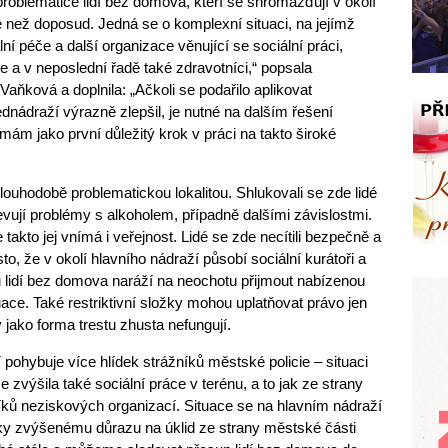
roblematice lidí bez domova, kteří se shromažďují v okolí
že než doposud. Jedná se o komplexní situaci, na jejímž
ní péče a další organizace věnující se sociální práci,
cie a v neposlední řadě také zdravotníci,“ popsala
aňková a doplnila: „Ačkoli se podařilo aplikovat
ednádraží výrazně zlepšil, je nutné na dalším řešení
ám jako první důležitý krok v práci na takto široké
louhodobě problematickou lokalitou. Shlukovali se zde lidé
vují problémy s alkoholem, případně dalšími závislostmi.
 takto jej vnímá i veřejnost. Lidé se zde necítili bezpečně a
sto, že v okolí hlavního nádraží působí sociální kurátoři a
 u lidí bez domova naráží na neochotu přijmout nabízenou
tuace. Také restriktivní složky mohou uplatňovat právo jen
 jako forma trestu zhusta nefungují.
pohybuje více hlídek strážníků městské policie – situaci
 zvýšila také sociální práce v terénu, a to jak ze strany
níků neziskových organizací. Situace se na hlavním nádraží
díky zvýšenému důrazu na úklid ze strany městské části