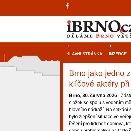
HLAVNÍ STRÁNKA
INZERCE
Brno jako jedno 
klíčové aktéry př
Brno, 30. června 2026
- Zástu
složek se spolu s vedením měs
hlavního nádraží. Na setkání 
bylo zlepšení situace ve veře
řešení pro lidi bez domova, kte
návštěvníky, tak pro příležitostné h
danou problematiku na takto š