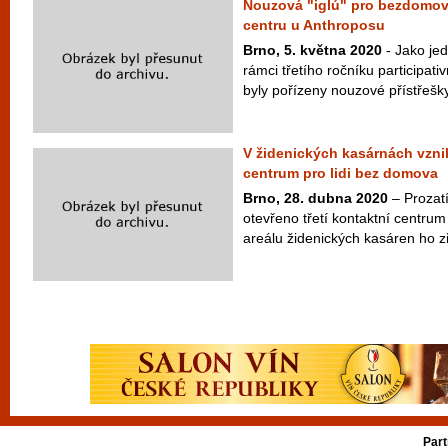
Nouzová "iglú" pro bezdomov
centru u Anthroposu
Brno, 5. května 2020
- Jako jed
rámci třetího ročníku participa
byly pořízeny nouzové přístřešky 
V židenických kasárnách vzni
centrum pro lidi bez domova
Brno, 28. dubna 2020
– Prozat
otevřeno třetí kontaktní centrum
areálu židenických kasáren ho zř
Part