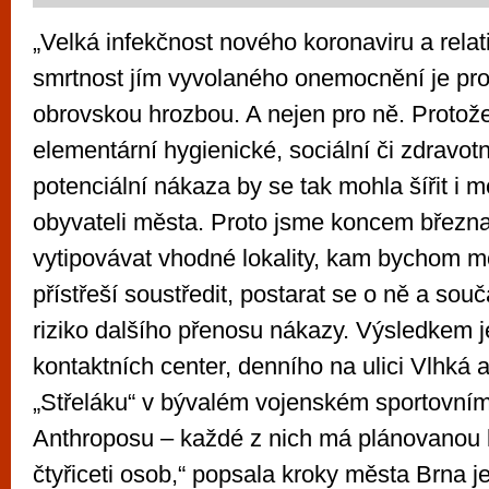
„Velká infekčnost nového koronaviru a rela
smrtnost jím vyvolaného onemocnění je pro l
obrovskou hrozbou. A nejen pro ně. Protož
elementární hygienické, sociální či zdravot
potenciální nákaza by se tak mohla šířit i m
obyvateli města. Proto jsme koncem března
vytipovávat vhodné lokality, kam bychom moh
přístřeší soustředit, postarat se o ně a sou
riziko dalšího přenosu nákazy. Výsledkem j
kontaktních center, denního na ulici Vlhká 
„Střeláku“ v bývalém vojenském sportovním
Anthroposu – každé z nich má plánovanou 
čtyřiceti osob,“ popsala kroky města Brna j