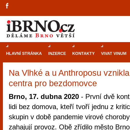
HLAVNÍ STRÁNKA
INZERCE
KONTAKTY
VIVAT VINUM
Na Vlhké a u Anthroposu vznikla
Průvodce
kasi
centra pro bezdomovce
Brně: Od rulet
automaty
Brno, 17. dubna 2020
- První dvě kont
Brno je měs
lidi bez domova, kteří tvoří jednu z kri
zajímavé p
skupin v době pandemie virové choroby
restaurace, div
zahajují provoz. Obě zřídilo město Brno
Mimo jiné je ale také místem, kde si můžet