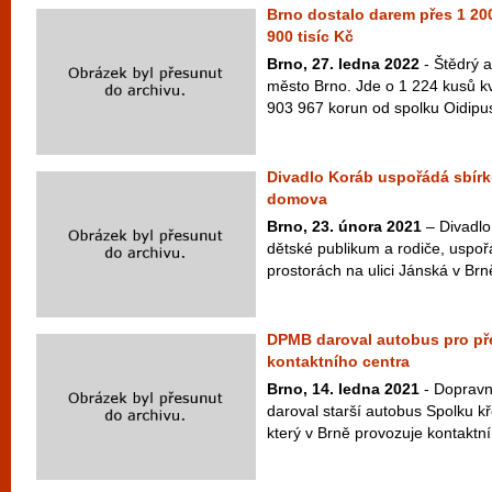
Brno dostalo darem přes 1 200
900 tisíc Kč
Brno, 27. ledna 2022
- Štědrý a
město Brno. Jde o 1 224 kusů kv
903 967 korun od spolku Oidipus. 
Divadlo Koráb uspořádá sbírku
domova
Brno, 23. února 2021
– Divadlo 
dětské publikum a rodiče, uspoř
prostorách na ulici Jánská v Brně
DPMB daroval autobus pro př
kontaktního centra
Brno, 14. ledna 2021
- Dopravn
daroval starší autobus Spolku 
který v Brně provozuje kontaktní 