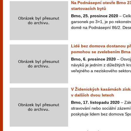
Na Podnásepní otevře Brno 23
startovacích bytů
Brno, 25. prosince 2020
– Celk
garsonek po 3+1, je po rekonstru
domě na Podnásepní 86/2. Deset 
Lidé bez domova dostanou pří
pomohou se zvelebením Brna
Brno, 6. prosince 2020
– Osvoj
návyků je jedním z důležitých k
veřejného a neziskového sektoru 
V Židenických kasárnách získa
v dalších dvou letech
Brno, 17. listopadu 2020
– Zák
stravování nebo sociální zázemí
poskytuje lidem bez domova Spo