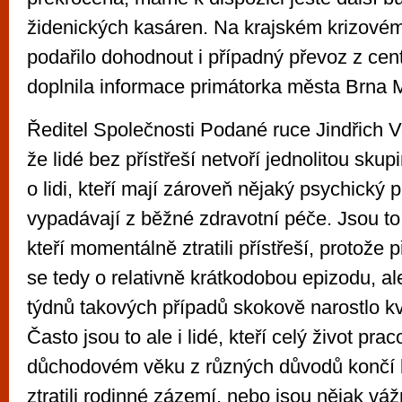
židenických kasáren. Na krajském krizovém
podařilo dohodnout i případný převoz z cent
doplnila informace primátorka města Brna 
Ředitel Společnosti Podané ruce Jindřich V
že lidé bez přístřeší netvoří jednolitou skupi
o lidi, kteří mají zároveň nějaký psychický 
vypadávají z běžné zdravotní péče. Jsou to a
kteří momentálně ztratili přístřeší, protože p
se tedy o relativně krátkodobou epizodu, a
týdnů takových případů skokově narostlo kvů
Často jsou to ale i lidé, kteří celý život prac
důchodovém věku z různých důvodů končí b
ztratili rodinné zázemí, nebo jsou nějak vá