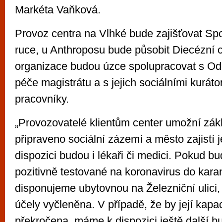
Markéta Vaňková.
Provoz centra na Vlhké bude zajišťovat S
ruce, u Anthroposu bude působit Diecézní 
organizace budou úzce spolupracovat s Od
péče magistrátu a s jejich sociálními kuráto
pracovníky.
„Provozovatelé klientům center umožní zákl
připraveno sociální zázemí a město zajistí j
dispozici budou i lékaři či medici. Pokud bu
pozitivně testované na koronavirus do kara
disponujeme ubytovnou na Železniční ulici, k
účely vyčleněna. V případě, že by její kapac
překročena, máme k dispozici ještě další b