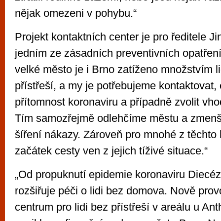
nějak omezeni v pohybu.“
Projekt kontaktních center je pro ředitele Ji
jedním ze zásadních preventivních opatřen
velké město je i Brno zatíženo množstvím lid
přístřeší, a my je potřebujeme kontaktovat,
přítomnost koronaviru a případně zvolit vho
Tím samozřejmě odlehčíme městu a zmenší
šíření nákazy. Zároveň pro mnohé z těchto l
začátek cesty ven z jejich tíživé situace.“
„Od propuknutí epidemie koronaviru Diecéz
rozšiřuje péči o lidi bez domova. Nově pro
centrum pro lidi bez přístřeší v areálu u An