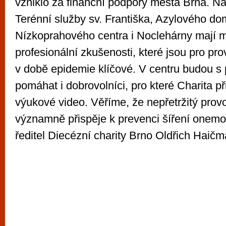
vzniklo za finanční podpory města Brna. Na
Terénní služby sv. Františka, Azylového do
Nízkoprahového centra i Noclehárny mají 
profesionální zkušenosti, které jsou pro pr
v době epidemie klíčové. V centru budou 
pomáhat i dobrovolníci, pro které Charita př
výukové video. Věříme, že nepřetržitý prov
významně přispěje k prevenci šíření onemo
ředitel Diecézní charity Brno Oldřich Haičm