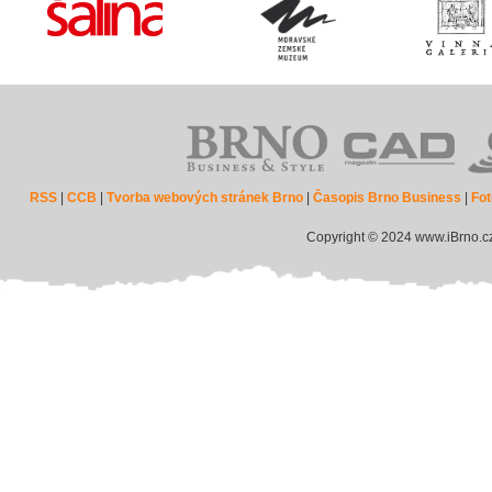
RSS
|
CCB
|
Tvorba webových stránek Brno
|
Časopis Brno Business
|
Fot
Copyright © 2024 www.iBrno.c