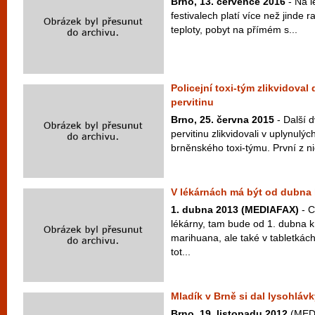
Brno, 13. července 2016
- Na l
festivalech platí více než jinde
teploty, pobyt na přímém s...
Policejní toxi-tým zlikvidova
pervitinu
Brno, 25. června 2015
- Další 
pervitinu zlikvidovali v uplynulýc
brněnského toxi-týmu. První z ni
V lékárnách má být od dubna
1. dubna 2013 (MEDIAFAX)
- C
lékárny, tam bude od 1. dubna 
marihuana, ale také v tabletká
tot...
Mladík v Brně si dal lysohláv
Brno, 19. listopadu 2012
(MEDI