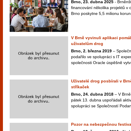
Brno, 23. dubna 2025
- Brněnšt
financování několika projektů v o
Brno poskytne 5,5 milionu korun
V Brně vyvinuli aplikaci pomá
uživatelům drog
Brno, 2. března 2019
– Společn
podařilo ve spolupráci s IT exper
společnosti Oracle úspěšně vytvo
Uživatelé drog posbírali v Br
stříkaček
Brno, 24. dubna 2018
– V Brně 
pátek 13. dubna uspořádali aktivn
spolupráci se Společností Podan
Pozor na nebezpečnou festiva