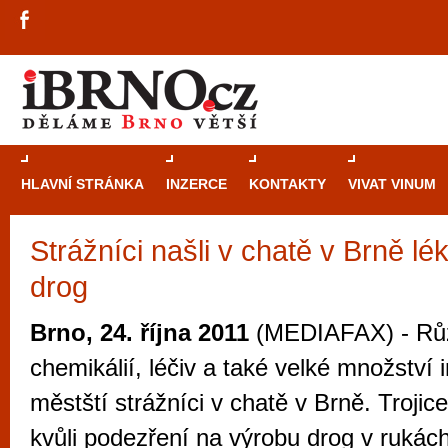
HLAVNÍ STRÁNKA
INZERCE
KONTAKTY
VIVAT VINUM
Strážníci našli v chatě v Brně lé
Průvodce
kasi
drog
Brně: Od rulet
automaty
Brno, 24. října 2011
(MEDIAFAX) - Rů
Brno je měs
chemikálií, léčiv a také velké množství i
zajímavé p
městští strážníci v chatě v Brně. Troji
restaurace, div
kvůli podezření na výrobu drog v rukách 
Mimo jiné je ale také místem, kde si můžet