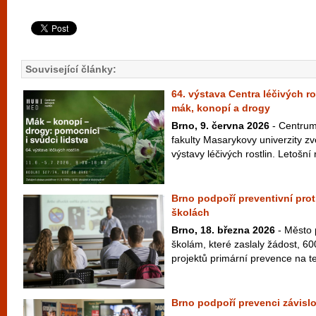
Související články:
64. výstava Centra léčivých r
mák, konopí a drogy
Brno, 9. června 2026
- Centrum 
fakulty Masarykovy univerzity zv
výstavy léčivých rostlin. Letošní 
Brno podpoří preventivní pro
školách
Brno, 18. března 2026
- Město 
školám, které zaslaly žádost, 600
projektů primární prevence na te
Brno podpoří prevenci závislo