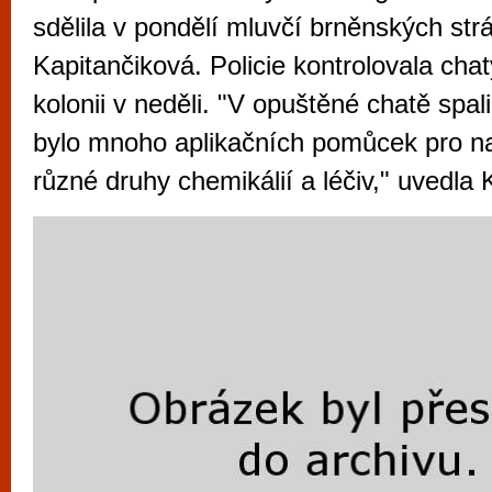
vyzkoušet různé kasinové hry. V neustál
sdělila v pondělí mluvčí brněnských str
metropoli naleznete širokou nabídku her o
Kapitančiková. Policie kontrolovala cha
po moderní automaty jak pro pravidelné n
kolonii v neděli. "V opuštěné chatě spali 
příležitostné hráče. V...
bylo mnoho aplikačních pomůcek pro 
různé druhy chemikálií a léčiv," uvedla 