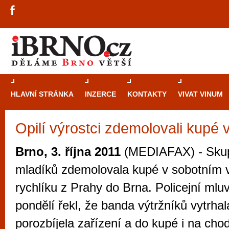
HLAVNÍ STRÁNKA
INZERCE
KONTAKTY
VIVAT VINUM
Opilí výrostci zdemolovali kupé v
Průvodce
kasi
Brně: Od rulet
Brno, 3. října 2011
(MEDIAFAX) - Skup
automaty
mladíků zdemolovala kupé v sobotním 
Brno je měs
rychlíku z Prahy do Brna. Policejní mlu
zajímavé p
pondělí řekl, že banda výtržníků vytrha
restaurace, div
porozbíjela zařízení a do kupé i na chod
Mimo jiné je ale také místem, kde si můžet