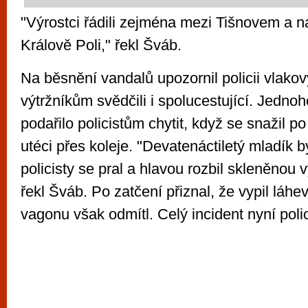
"Výrostci řádili zejména mezi Tišnovem a n
Králově Poli," řekl Šváb.
Na běsnění vandalů upozornil policii vlakov
výtržníkům svědčili i spolucestující. Jednoh
podařilo policistům chytit, když se snažil p
utéci přes koleje. "Devatenáctiletý mladík by
policisty se pral a hlavou rozbil skleněnou 
řekl Šváb. Po zatčení přiznal, že vypil láhe
vagonu však odmítl. Celý incident nyní polic