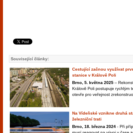
Související články:
Cestující začnou využívat pr
stanice v Králově Poli
Brno, 5. května 2025
– Rekonst
Králově Poli postupuje rychlým
otevře pro veřejnost zrekonstruo
Na Vídeňské vznikne druhá st
železniční trati
Brno, 18. března 2024
- Při pří
musí reagovat na vývoj v čase a