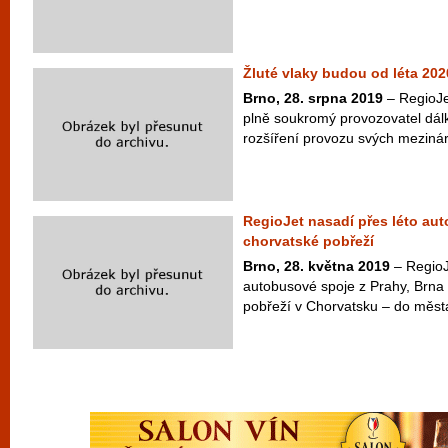
Žluté vlaky budou od léta 202
Brno, 28. srpna 2019
– RegioJe
plně soukromý provozovatel dálk
rozšíření provozu svých mezinár
RegioJet nasadí přes léto au
chorvatské pobřeží
Brno, 28. května 2019
– RegioJe
autobusové spoje z Prahy, Brna 
pobřeží v Chorvatsku – do města 