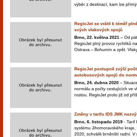
výběr z destinací, kam lze přímý
RegioJet se vrátil k téměř p
svých vlakových spojů
Brno, 22. května 2021
– Od pát
RegioJet plný provoz rychlíků na
Ostrava – Bohumín a zpět. Vlaky 
RegioJet postupně zvýší počt
autobusových spojů do norm
Brno, 24. dubna 2020
– Situace
normálu a počty cestujících ve 
rostou. RegioJet proto již od příš
Změny v tarifu IDS JMK nezvý
Brno, 6. listopadu 2019
- Tarif
systému Jihomoravského kraje, k
2020, schválili brněnští radní. V 