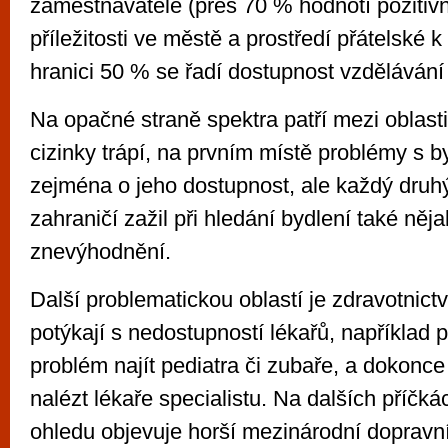
zaměstnavatelé (přes 70 % hodnotí pozitivně
příležitosti ve městě a prostředí přátelské 
hranici 50 % se řadí dostupnost vzdělávání 
Na opačné straně spektra patří mezi oblasti,
cizinky trápí, na prvním místě problémy s b
zejména o jeho dostupnost, ale každý druh
zahraničí zažil při hledání bydlení také něj
znevýhodnění.
Další problematickou oblastí je zdravotnictví
potýkají s nedostupností lékařů, například 
problém najít pediatra či zubaře, a dokon
nalézt lékaře specialistu. Na dalších příčká
ohledu objevuje horší mezinárodní dopravn