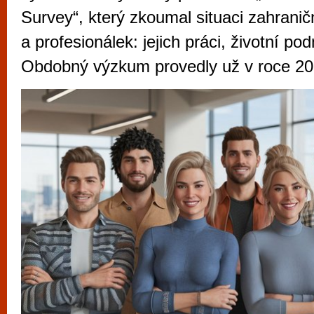
vyzkoušet různé kasinové hry. V neustál
Survey“, který zkoumal situaci zahranič
metropoli naleznete širokou nabídku her o
a profesionálek: jejich práci, životní po
po moderní automaty jak pro pravidelné n
Obdobný výzkum provedly už v roce 20
příležitostné hráče. V...