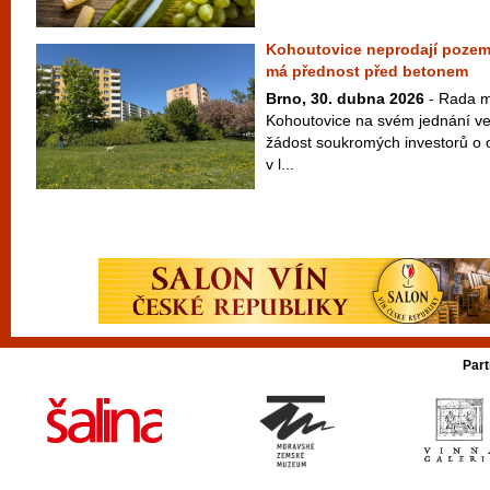
Kohoutovice neprodají pozem
má přednost před betonem
Brno, 30. dubna 2026
- Rada m
Kohoutovice na svém jednání ve
žádost soukromých investorů o
v l...
Part