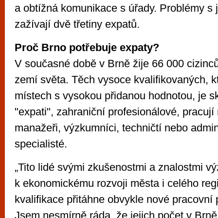
a obtížná komunikace s úřady. Problémy s 
zažívají dvě třetiny expatů.
Proč Brno potřebuje expaty?
V současné době v Brně žije 66 000 cizinců
zemí světa. Těch vysoce kvalifikovaných, kt
místech s vysokou přidanou hodnotou, je sk
"expati", zahraniční profesionálové, pracují 
manažeři, výzkumníci, techničtí nebo admini
specialisté.
„Tito lidé svými zkušenostmi a znalostmi v
k ekonomickému rozvoji města i celého regi
kvalifikace přitáhne obvykle nové pracovní 
Jsem nesmírně ráda, že jejich počet v Brně 