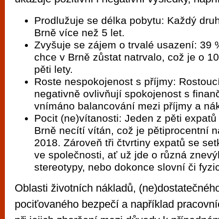
Prodlužuje se délka pobytu: Každý druh
Brně více než 5 let.
Zvyšuje se zájem o trvalé usazení: 39
chce v Brně zůstat natrvalo, což je o 1
pěti lety.
Roste nespokojenost s příjmy: Rostoucí
negativně ovlivňují spokojenost s finanč
vnímáno balancování mezi příjmy a nák
Pocit (ne)vítanosti: Jeden z pěti expatů
Brně necítí vítán, což je pětiprocentní n
2018. Zároveň tři čtvrtiny expatů se se
ve společnosti, ať už jde o různá znev
stereotypy, nebo dokonce slovní či fyzi
Oblasti životních nákladů, (ne)dostatečného
pociťovaného bezpečí a například pracovních