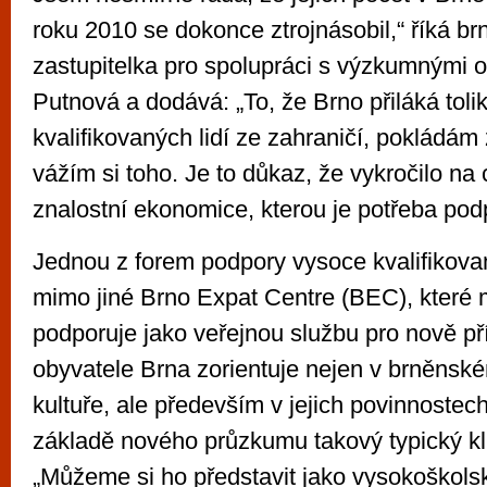
roku 2010 se dokonce ztrojnásobil,“ říká b
zastupitelka pro spolupráci s výzkumnými 
Putnová a dodává: „To, že Brno přiláká toli
kvalifikovaných lidí ze zahraničí, pokládám
vážím si toho. Je to důkaz, že vykročilo na
znalostní ekonomice, kterou je potřeba pod
Jednou z forem podpory vysoce kvalifikova
mimo jiné Brno Expat Centre (BEC), které
podporuje jako veřejnou službu pro nově p
obyvatele Brna zorientuje nejen v brněnské
kultuře, ale především v jejich povinnostec
základě nového průzkumu takový typický k
„Můžeme si ho představit jako vysokoškol