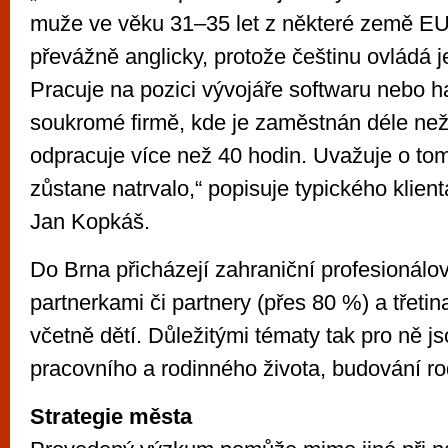
muže ve věku 31–35 let z některé země EU
převážně anglicky, protože češtinu ovládá 
Pracuje na pozici vývojáře softwaru nebo 
soukromé firmě, kde je zaměstnán déle než t
odpracuje více než 40 hodin. Uvažuje o tom
zůstane natrvalo,“ popisuje typického kli
Jan Kopkáš.
Do Brna přicházejí zahraniční profesionálov
partnerkami či partnery (přes 80 %) a třetin
včetně dětí. Důležitými tématy tak pro ně j
pracovního a rodinného života, budování rod
Strategie města