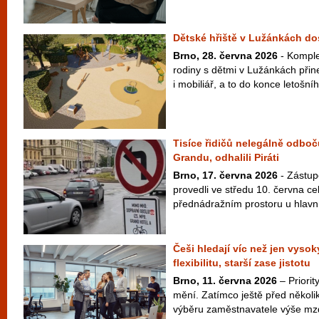
Dětské hřiště v Lužánkách d
Brno, 28. června 2026
- Komple
rodiny s dětmi v Lužánkách přin
i mobiliář, a to do konce letošní
Tisíce řidičů nelegálně odboč
Grandu, odhalili Piráti
Brno, 17. června 2026
- Zástupc
provedli ve středu 10. června ce
přednádražním prostoru u hlavní
Češi hledají víc než jen vysoký
flexibilitu, starší zase jistotu
Brno, 11. června 2026
– Priori
mění. Zatímco ještě před několik
výběru zaměstnavatele výše mzd