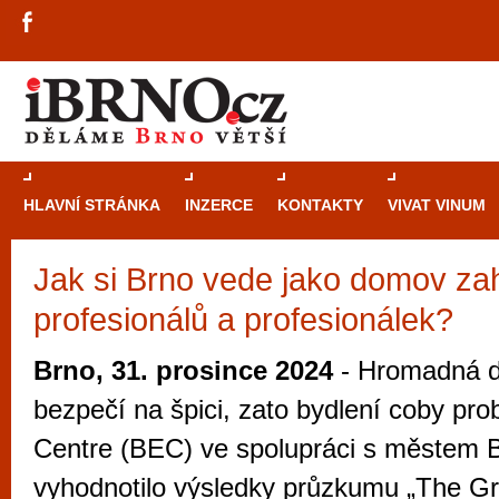
HLAVNÍ STRÁNKA
INZERCE
KONTAKTY
VIVAT VINUM
Jak si Brno vede jako domov za
Průvodce
kasi
profesionálů a profesionálek?
Brně: Od rulet
automaty
Brno, 31. prosince 2024
- Hromadná d
Brno je měs
bezpečí na špici, zato bydlení coby pr
zajímavé p
Centre (BEC) ve spolupráci s městem
restaurace, div
vyhodnotilo výsledky průzkumu „The Gr
Mimo jiné je ale také místem, kde si můžet