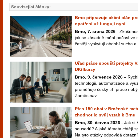
Související články:
Brno připravuje akční plán pro
opatření už fungují nyní
Brno, 7. srpna 2026
- Zkušenost
jak se zásadně mění počasí ve s
častěji vyskytují období sucha a v
Úřad práce spouští projekty V
DIGIkurzy
Brno, 9. července 2026
– Rychlý
technologií, automatizace a vyu
proměňuje český trh práce neb
Zaměstnav...
Přes 150 obcí v Brněnské metr
zhodnotilo svůj vztah k Brnu
Brno, 30. června 2026
- Jak si 
sousedů? A jaká témata chtějí s
Na tyto otázky odpovídá dotazní