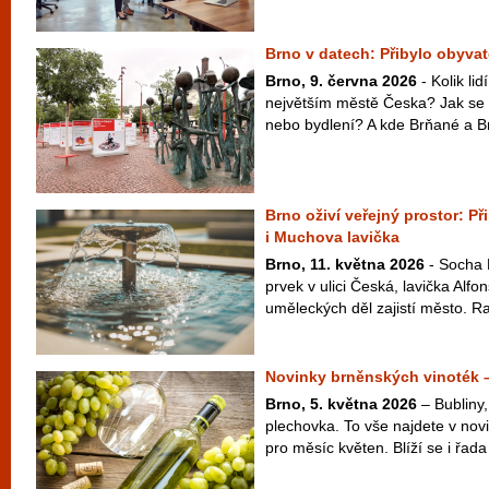
Brno v datech: Přibylo obyvate
Brno, 9. června 2026
- Kolik li
největším městě Česka? Jak se 
nebo bydlení? A kde Brňané a Br
Brno oživí veřejný prostor: P
i Muchova lavička
Brno, 11. května 2026
- Socha 
prvek v ulici Česká, lavička Alf
uměleckých děl zajistí město. Ra
Novinky brněnských vinoték 
Brno, 5. května 2026
– Bubliny,
plechovka. To vše najdete v nov
pro měsíc květen. Blíží se i řada