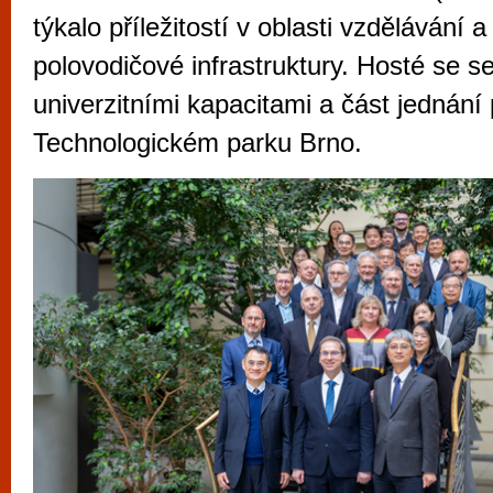
vyzkoušet různé kasinové hry. V neustál
týkalo příležitostí v oblasti vzdělávání a
metropoli naleznete širokou nabídku her o
polovodičové infrastruktury. Hosté se se
po moderní automaty jak pro pravidelné n
univerzitními kapacitami a část jednání
příležitostné hráče. V...
Technologickém parku Brno.