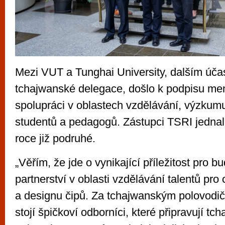
Mezi VUT a Tunghai University, dalším úč
tchajwanské delegace, došlo k podpisu m
spolupráci v oblastech vzdělávání, výzkumu
studentů a pedagogů. Zástupci TSRI jednal
roce již podruhé.
„Věřím, že jde o vynikající příležitost pro b
partnerství v oblasti vzdělávání talentů pro
a designu čipů. Za tchajwanským polovod
stojí špičkoví odborníci, které připravují tc