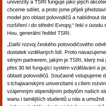
univerzity a TSRI funguje jako jejich akcel
chceme sdílet, a proto jsme přijeli představ
model pro oblast polovodičů a nabídnout da
rozšíření i do střední Evropy,“ řekl v úvod
Hou, generální ředitel TSRI.
„Další rozvoj českého polovodičového odvě
dostatek vzdělaných lidí. Proto navazujeme
silným partnerem, jakým je TSRI, který má
přes 30 let fungující systém vzdělávání a p
oblasti polovodičů. Současně vstupujeme 
s tchajwanskými univerzitami s cílem rozvino
vzájemným stipendijním pobytům našich st
wanu i tamějších studentů u nás a umožnit