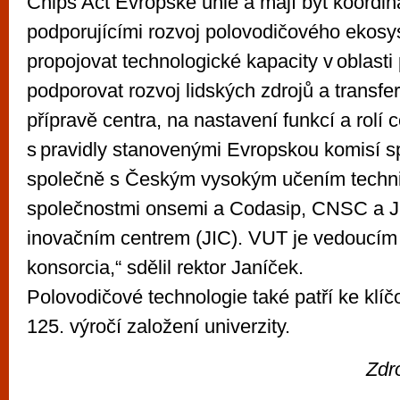
Chips Act Evropské unie a mají být koordin
podporujícími rozvoj polovodičového ekosy
propojovat technologické kapacity v oblasti
podporovat rozvoj lidských zdrojů a transfer
přípravě centra, na nastavení funkcí a rolí 
s pravidly stanovenými Evropskou komisí s
společně s Českým vysokým učením techn
společnostmi onsemi a Codasip, CNSC a 
inovačním centrem (JIC). VUT je vedoucím
konsorcia,“ sdělil rektor Janíček.
Polovodičové technologie také patří ke kl
125. výročí založení univerzity.
Zdr