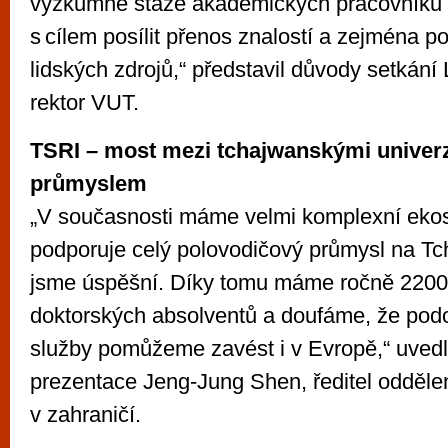
výzkumné stáže akademických pracovníků
s cílem posílit přenos znalostí a zejména po
lidských zdrojů,“ představil důvody setkání
rektor VUT.
TSRI – most mezi tchajwanskými univerz
průmyslem
„V současnosti máme velmi komplexní ekos
podporuje celý polovodičový průmysl na Tc
jsme úspěšní. Díky tomu máme ročně 2200
doktorských absolventů a doufáme, že po
služby pomůžeme zavést i v Evropě,“ uved
prezentace Jeng-Jung Shen, ředitel odděle
v zahraničí.