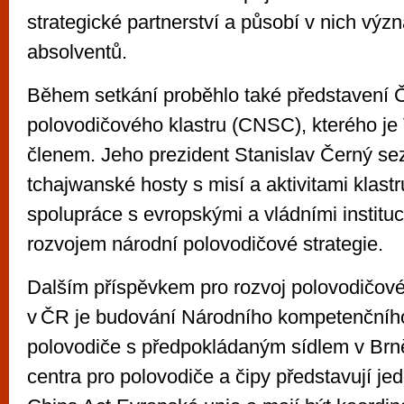
strategické partnerství a působí v nich výz
absolventů.
Během setkání proběhlo také představení
polovodičového klastru (CNSC), kterého je
členem. Jeho prezident Stanislav Černý se
tchajwanské hosty s misí a aktivitami klast
spolupráce s evropskými a vládními institu
rozvojem národní polovodičové strategie.
Dalším příspěvkem pro rozvoj polovodičo
v ČR je budování Národního kompetenčního
polovodiče s předpokládaným sídlem v Brn
centra pro polovodiče a čipy představují jede