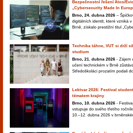
Bezpečnostní řešení Atos/Evid
„Cybersecurity Made In Euro
Brno, 24. dubna 2026
– Špičko
digitálních identit, které vzniká
Brně, získalo prestižní titul „Cyb
Technika táhne, VUT si drží s
studium
Brno, 21. dubna 2026
- Zájem 
učení technickém v Brně zůstává
Středoškoláci prozatím podali do
Lektvar 2026: Festival studen
tématem krajiny
Brno, 10. dubna 2026
- Festiva
vstupuje do svého třetího ročníku
10.–12. dubna 2026 v brněnském