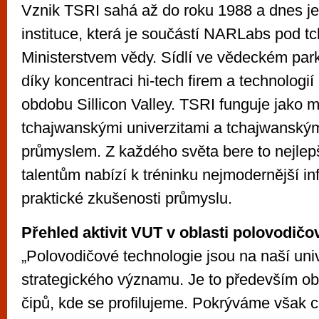
Vznik TSRI sahá až do roku 1988 a dnes je
instituce, která je součástí NARLabs pod 
Ministerstvem vědy. Sídlí ve vědeckém park
díky koncentraci hi-tech firem a technologi
obdobu Sillicon Valley. TSRI funguje jako 
tchajwanskými univerzitami a tchajwansk
průmyslem. Z každého světa bere to nejlep
talentům nabízí k tréninku nejmodernější inf
praktické zkušenosti průmyslu.
Přehled aktivit VUT v oblasti polovodičo
„Polovodičové technologie jsou na naší univ
strategického významu. Je to především ob
čipů, kde se profilujeme. Pokrýváme však c