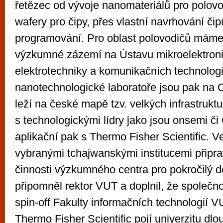
řetězec od vývoje nanomateriálů pro polovo
wafery pro čipy, přes vlastní navrhování čip
programování. Pro oblast polovodičů máme
výzkumné zázemí na Ústavu mikroelektroni
elektrotechniky a komunikačních technolog
nanotechnologické laboratoře jsou pak na
leží na české mapě tzv. velkých infrastrukt
s technologickými lídry jako jsou onsemi či 
aplikační pak s Thermo Fisher Scientific. V
vybranými tchajwanskými institucemi připr
činnosti výzkumného centra pro pokročilý d
připomněl rektor VUT a doplnil, že společn
spin-off Fakulty informačních technologií V
Thermo Fisher Scientific pojí univerzitu dlo