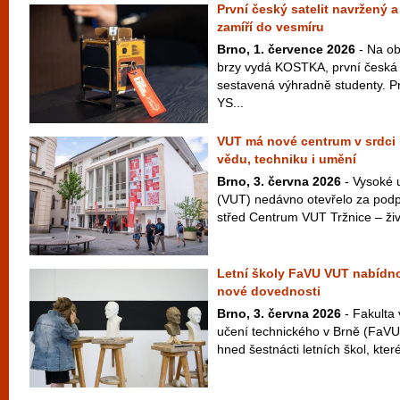
První český satelit navržený 
zamíří do vesmíru
Brno, 1. července 2026
- Na ob
brzy vydá KOSTKA, první česká 
sestavená výhradně studenty. P
YS...
VUT má nové centrum v srdci B
vědu, techniku i umění
Brno, 3. června 2026
- Vysoké 
(VUT) nedávno otevřelo za podp
střed Centrum VUT Tržnice – živý
Letní školy FaVU VUT nabídno
nové dovednosti
Brno, 3. června 2026
- Fakulta
učení technického v Brně (FaVU V
hned šestnácti letních škol, které