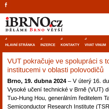
HLAVNÍ STRÁNKA
INZERCE
KONTAKTY
VIVAT VINUM
VUT pokračuje ve spolupráci s 
Průvodce
kasi
institucemi v oblasti polovodičů
Brně: Od rulet
automaty
Brno, 19. dubna 2024
– V úterý 16. du
Brno je měs
Vysoké učení technické v Brně (VUT) 
zajímavé p
Tuo-Hung Hou, generálním ředitelem T
restaurace, div
Semiconductor Research Institute (TSR
Mimo jiné je ale také místem, kde si můžet