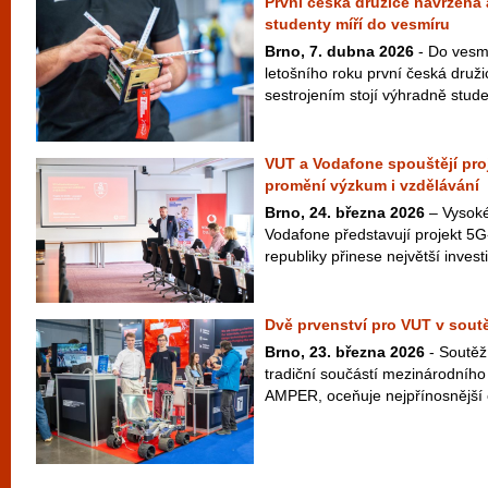
První česká družice navržená
studenty míří do vesmíru
Brno, 7. dubna 2026
- Do vesmí
letošního roku první česká druž
sestrojením stojí výhradně studen
VUT a Vodafone spouštějí pro
promění výzkum i vzdělávání
Brno, 24. března 2026
– Vysoké
Vodafone představují projekt 5
republiky přinese největší investic
Dvě prvenství pro VUT v sou
Brno, 23. března 2026
- Soutěž
tradiční součástí mezinárodního
AMPER, oceňuje nejpřínosnější e