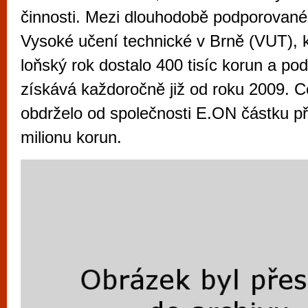
vyzkoušet různé kasinové hry. V neustál
činnosti. Mezi dlouhodobě podporované š
metropoli naleznete širokou nabídku her o
Vysoké učení technické v Brně (VUT), k
po moderní automaty jak pro pravidelné n
loňský rok dostalo 400 tisíc korun a p
příležitostné hráče. V...
získává každoročně již od roku 2009. 
obdrželo od společnosti E.ON částku př
milionu korun.