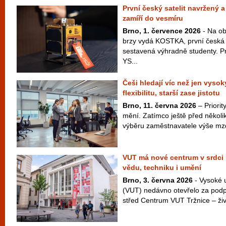
První český satelit navržený 
zamíří do vesmíru
Brno, 1. července 2026
- Na ob
brzy vydá KOSTKA, první česká 
sestavená výhradně studenty. P
YS...
Češi hledají víc než jen vysoký
flexibilitu, starší zase jistotu
Brno, 11. června 2026
– Priori
mění. Zatímco ještě před několik
výběru zaměstnavatele výše mzd
VUT má nové centrum v srdci B
vědu, techniku i umění
Brno, 3. června 2026
- Vysoké 
(VUT) nedávno otevřelo za podp
střed Centrum VUT Tržnice – živý