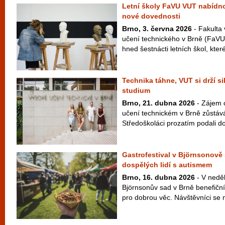
Letní školy FaVU VUT nabídno
nové dovednosti
Brno, 3. června 2026
- Fakulta
učení technického v Brně (FaVU V
hned šestnácti letních škol, které
Technika táhne, VUT si drží s
studium
Brno, 21. dubna 2026
- Zájem 
učení technickém v Brně zůstává
Středoškoláci prozatím podali do
Gastrofestival v Björnsonov
dospělých lidí s autismem
Brno, 16. dubna 2026
- V neděl
Björnsonův sad v Brně benefiční
pro dobrou věc. Návštěvníci se m