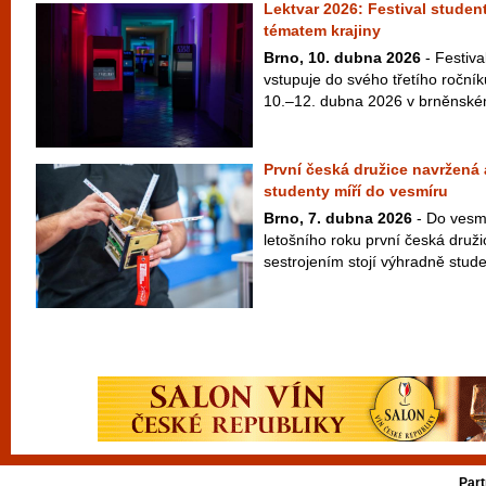
Lektvar 2026: Festival studen
tématem krajiny
Brno, 10. dubna 2026
- Festiva
vstupuje do svého třetího ročníku
10.–12. dubna 2026 v brněnském
První česká družice navržená
studenty míří do vesmíru
Brno, 7. dubna 2026
- Do vesmí
letošního roku první česká druž
sestrojením stojí výhradně studen
Part