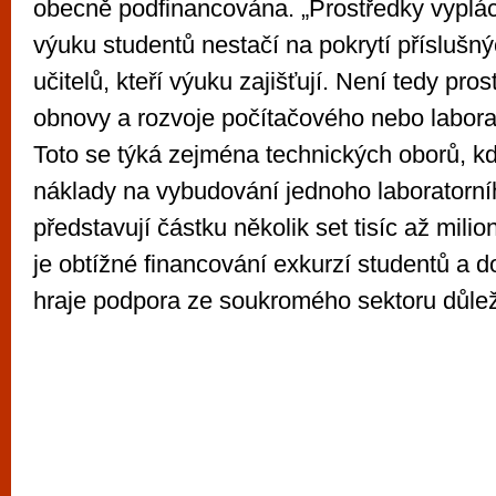
obecně podfinancována. „Prostředky vyplá
výuku studentů nestačí na pokrytí příslušný
učitelů, kteří výuku zajišťují. Není tedy pro
obnovy a rozvoje počítačového nebo labora
Toto se týká zejména technických oborů, kd
náklady na vybudování jednoho laboratorní
představují částku několik set tisíc až mil
je obtížné financování exkurzí studentů a 
hraje podpora ze soukromého sektoru důležit