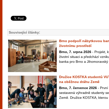
Související články:
Brno podpoří nábytkovou ban
životnímu prostředí
Brno, 7. srpna 2026
- Projekt, k
životní situaci a předchází vzni
banka pro Brno a Jihomoravský k
Družice KOSTKA studentů VU
na oběžnou dráhu Země
Brno, 7. července 2026
- První
sestavená výhradně studenty se
Země. Družice KOSTKA, kterou vy