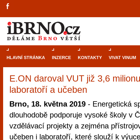
HLAVNÍ STRÁNKA
INZERCE
KONTAKTY
VIVAT VINUM
E.ON daroval VUT již 3,6 milion
Průvodce
kasi
laboratoří a učeben
Brně: Od rulet
automaty
Brno, 18. května 2019
- Energetická s
Brno je měs
dlouhodobě podporuje vysoké školy v Č
zajímavé p
vzdělávací projekty a zejména přístroj
restaurace, div
učeben i laboratoří, které slouží k výu
Mimo jiné je ale také místem, kde si můžet