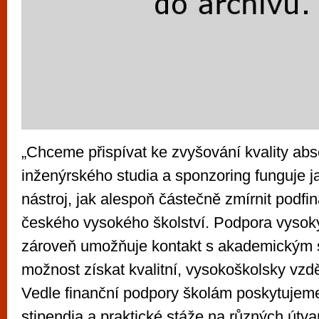
„Chceme přispívat ke zvyšování kvality abs
inženýrského studia a sponzoring funguje j
nástroj, jak alespoň částečně zmírnit podf
českého vysokého školství. Podpora vysok
zároveň umožňuje kontakt s akademickým s
možnost získat kvalitní, vysokoškolsky vzd
Vedle finanční podpory školám poskytujem
stipendia a praktické stáže na různých útv