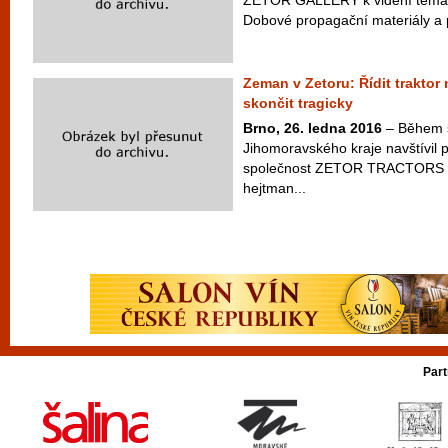
ZETOR GALLERY k vidění temat
Dobové propagační materiály a p
Zeman v Zetoru: Řídit traktor
skončit tragicky
Brno, 26. ledna 2016
– Během s
Jihomoravského kraje navštívil 
společnost ZETOR TRACTORS a
hejtman...
Part