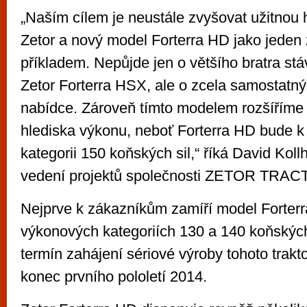
„Naším cílem je neustále zvyšovat užitnou 
Zetor a nový model Forterra HD jako jeden z
příkladem. Nepůjde jen o většího bratra st
Zetor Forterra HSX, ale o zcela samostatný
nabídce. Zároveň tímto modelem rozšíříme 
hlediska výkonu, neboť Forterra HD bude k d
kategorii 150 koňských sil,“ říká David Ko
vedení projektů společnosti ZETOR TRAC
Nejprve k zákazníkům zamíří model Forter
výkonových kategoriích 130 a 140 koňskýc
termín zahájení sériové výroby tohoto trakt
konec prvního pololetí 2014.