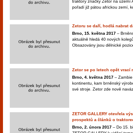
traktory značky Zetor na území A
pořadí již pátou africkou zemí, k
Zetoru se daří, hodlá nabrat 
Brno, 15. května 2017
– Brněns
aktuálně hledá 40 nových kolegů
Obsazovány jsou dělnické pozice
Zetor se po letech opět vrací 
Brno, 4. května 2017
– Zambie 
kontinentu, kam brněnský výrob
své stroje. Zetor zde nově naváza
ZETOR GALLERY otevřela výst
prospektů a článků o traktore
Brno, 2. února 2017
– Do 15. b