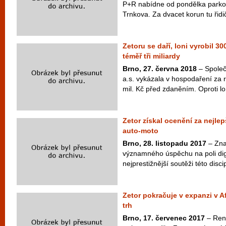
P+R nabídne od pondělka parkovi
Trnkova. Za dvacet korun tu řidi
Zetoru se daří, loni vyrobil 300
téměř tři miliardy
Brno, 27. června 2018
– Spole
a.s. vykázala v hospodaření za r
mil. Kč před zdaněním. Oproti lo
Zetor získal ocenění za nejlep
auto-moto
Brno, 28. listopadu 2017
– Zna
významného úspěchu na poli dig
nejprestižnější soutěži této disc
Zetor pokračuje v expanzi v Af
trh
Brno, 17. červenec 2017
– Rene