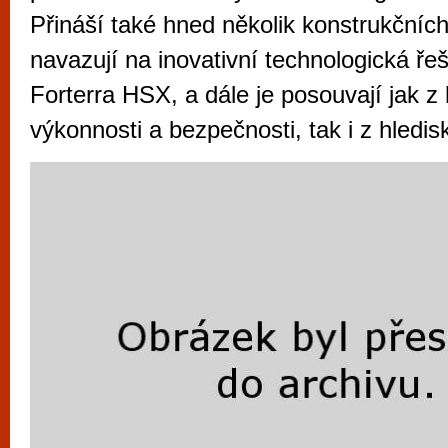
vyzkoušet různé kasinové hry. V neustál
Přináší také hned několik konstrukčních
metropoli naleznete širokou nabídku her o
navazují na inovativní technologická ř
po moderní automaty jak pro pravidelné n
Forterra HSX, a dále je posouvají jak z 
příležitostné hráče. V...
výkonnosti a bezpečnosti, tak i z hledis