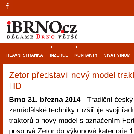
HLAVNÍ STRÁNKA
INZERCE
KONTAKTY
VIVAT VINUM
Zetor představil nový model trak
Průvodce
kasi
HD
Brně: Od rulet
automaty
Brno 31. března 2014
- Tradiční český
Brno je měs
zemědělské techniky rozšiřuje svoji řa
zajímavé p
traktorů o nový model s označením For
restaurace, div
posouvá Zetor do výkonové kategorie 1
Mimo jiné je ale také místem, kde si můžet