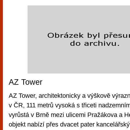
AZ Tower
AZ Tower, architektonicky a výškově výraz
v ČR, 111 metrů vysoká s třiceti nadzemním
vyrůstá v Brně mezi ulicemi Pražákova a H
objekt nabízí přes dvacet pater kancelářsk