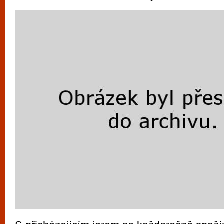
vyzkoušet různé kasinové hry. V neustál
metropoli naleznete širokou nabídku her o
po moderní automaty jak pro pravidelné n
příležitostné hráče. V...