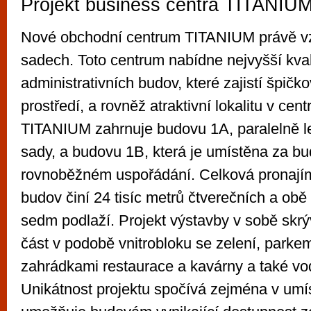
Projekt business centra TITANIU
Nové obchodní centrum TITANIUM právě v
sadech. Toto centrum nabídne nejvyšší kval
administrativních budov, které zajistí špičk
prostředí, a rovněž atraktivní lokalitu v cent
TITANIUM zahrnuje budovu 1A, paralelně le
sady, a budovu 1B, která je umístěna za b
rovnoběžném uspořádání. Celková pronají
budov činí 24 tisíc metrů čtverečních a ob
sedm podlaží. Projekt výstavby v sobě skrý
část v podobě vnitrobloku se zelení, parkem
zahrádkami restaurace a kavárny a také vo
Unikátnost projektu spočívá zejména v umís