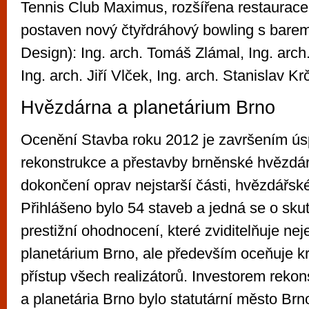
Tennis Club Maximus, rozšířena restaurac
postaven nový čtyřdráhový bowling s barem.
Design): Ing. arch. Tomáš Zlámal, Ing. arc
Ing. arch. Jiří Vlček, Ing. arch. Stanislav Kr
Hvězdárna a planetárium Brno
Ocenění Stavba roku 2012 je završením ú
rekonstrukce a přestavby brněnské hvězdá
dokončení oprav nejstarší části, hvězdářsk
Přihlášeno bylo 54 staveb a jedná se o sku
prestižní ohodnocení, které zviditelňuje ne
planetárium Brno, ale především oceňuje k
přístup všech realizátorů. Investorem reko
a planetária Brno bylo statutární město Brn