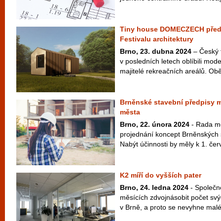
Tiny house DOMECZECH předst
Festivalu architektury
Brno, 23. dubna 2024
– Český 
v posledních letech oblíbili mod
majitelé rekreačních areálů. Ob
Brněnské stavební předpisy maj
města
Brno, 22. února 2024
- Rada mě
projednání koncept Brněnských 
Nabýt účinnosti by měly k 1. červ
K2 míří do vyšších pater
Brno, 24. ledna 2024
- Společn
měsících zdvojnásobit počet sv
v Brně, a proto se nevyhne malé