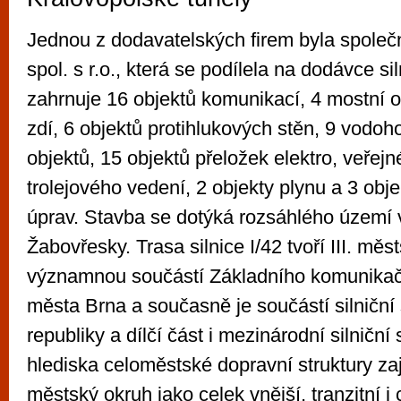
Jednou z dodavatelských firem byla spole
spol. s r.o., která se podílela na dodávce si
zahrnuje 16 objektů komunikací, 4 mostní o
zdí, 6 objektů protihlukových stěn, 9 vodo
objektů, 15 objektů přeložek elektro, veřejn
trolejového vedení, 2 objekty plynu a 3 obj
úprav. Stavba se dotýká rozsáhlého území 
Žabovřesky. Trasa silnice I/42 tvoří III. měs
významnou součástí Základního komunika
města Brna a současně je součástí silniční
republiky a dílčí část i mezinárodní silniční
hlediska celoměstské dopravní struktury zaj
městský okruh jako celek vnější, tranzitní i 