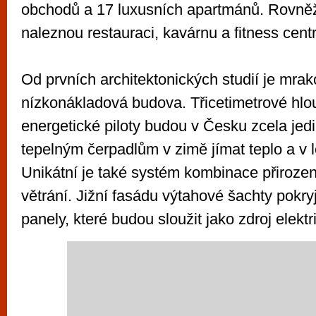
obchodů a 17 luxusních apartmánů. Rovněž
naleznou restauraci, kavárnu a fitness cent
Od prvních architektonických studií je mra
nízkonákladová budova. Třicetimetrové hl
energetické piloty budou v Česku zcela jed
tepelným čerpadlům v zimě jímat teplo a v l
Unikátní je také systém kombinace přiroz
větrání. Jižní fasádu výtahové šachty pokryj
panely, které budou sloužit jako zdroj elektr