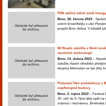
PSN začíná měnit areál innog
Brno, 30. června 2023
- Společ
území brownfieldu v ulici Plynár
projekt Brno Jedna. V lokalitě pl
MI Roads založila v Brně nové
mostních technologií
Brno, 14. dubna 2023
– Staveb
založila vlastní středisko předp
skupina Metrostav se tak díky t
Podzimní Den architektury v 
nepřístupné budovy
Brno, 2. srpna 2022
– Festival 
30. září do 6. října láká opět na
známou i neznámou. Brněnská č