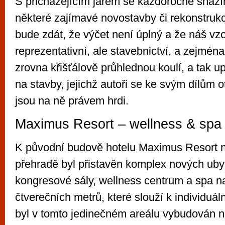
S přicházejícím jarem se každoročně snaží
některé zajímavé novostavby či rekonstru
bude zdát, že výčet není úplný a že náš vz
reprezentativní, ale stavebnictví, a zejmé
zrovna křišťálově průhlednou koulí, a tak 
na stavby, jejichž autoři se ke svým dílům o
jsou na ně právem hrdi.
Maximus Resort – wellness & spa 
K původní budově hotelu Maximus Resort 
přehradě byl přistavěn komplex nových uby
kongresové sály, wellness centrum a spa na
čtverečních metrů, které slouží k individuáln
byl v tomto jedinečném areálu vybudován n