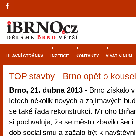
HLAVNÍ STRÁNKA
INZERCE
KONTAKTY
VIVAT VINUM
TOP stavby - Brno opět o kouse
Průvodce
kasi
Brně: Od rulet
Brno, 21. dubna 2013
- Brno získalo v
automaty
letech několik nových a zajímavých bud
Brno je měs
se také řada rekonstrukcí. Mnoho Brňan
zajímavé p
si pochvaluje, že se město zbavilo šedi
restaurace, div
dob socialismu a začalo být k návštěvní
Mimo jiné je ale také místem, kde si můžet