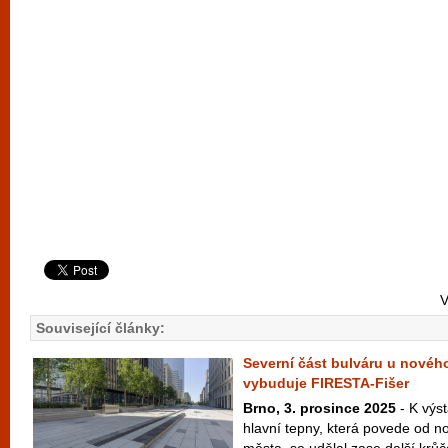
V
Související články:
Severní část bulváru u novéh
vybuduje FIRESTA-Fišer
Brno, 3. prosince 2025
- K výs
hlavní tepny, která povede od n