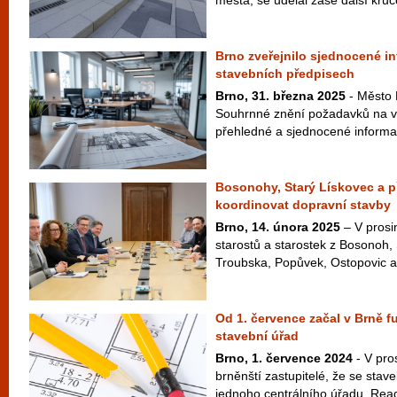
města, se udělal zase další krů
Brno zveřejnilo sjednocené i
stavebních předpisech
Brno, 31. března 2025
- Město 
Souhrnné znění požadavků na vý
přehledné a sjednocené informac
Bosonohy, Starý Lískovec a p
koordinovat dopravní stavby
Brno, 14. února 2025
– V prosi
starostů a starostek z Bosonoh,
Troubska, Popůvek, Ostopovic a
Od 1. července začal v Brně f
stavební úřad
Brno, 1. července 2024
- V pro
brněnští zastupitelé, že se stav
jednoho centrálního úřadu. Reago