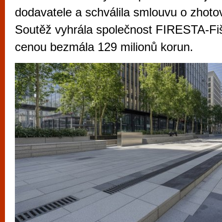
vyzkoušet různé kasinové hry. V neustál
dodavatele a schválila smlouvu o zhoto
metropoli naleznete širokou nabídku her o
Soutěž vyhrála společnost FIRESTA-Fi
po moderní automaty jak pro pravidelné n
cenou bezmála 129 milionů korun.
příležitostné hráče. V...