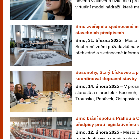
nového vlakového uzlu, ale i pr
virtuální model nádraží, které má
Brno zveřejnilo sjednocené i
stavebních předpisech
Brno, 31. března 2025
- Město 
Souhrnné znění požadavků na vý
přehledné a sjednocené informac
Bosonohy, Starý Lískovec a p
koordinovat dopravní stavby
Brno, 14. února 2025
– V prosi
starostů a starostek z Bosonoh,
Troubska, Popůvek, Ostopovic a
Brno brání spolu s Prahou a 
předpisy proti legislativnímu
Brno, 12. února 2025
- Město B
rozhodnutí svých radních ohrazu