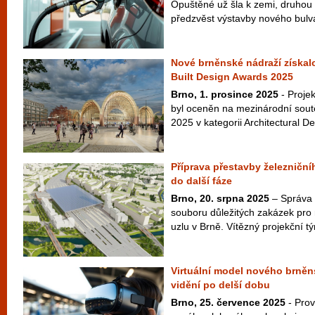
Opuštěné už šla k zemi, druhou t
předzvěst výstavby nového bulvár
Nové brněnské nádraží získal
Built Design Awards 2025
Brno, 1. prosince 2025
- Proje
byl oceněn na mezinárodní sout
2025 v kategorii Architectural De
Příprava přestavby železniční
do další fáze
Brno, 20. srpna 2025
– Správa 
souboru důležitých zakázek pro
uzlu v Brně. Vítězný projekční tý
Virtuální model nového brněn
vidění po delší dobu
Brno, 25. července 2025
- Prov