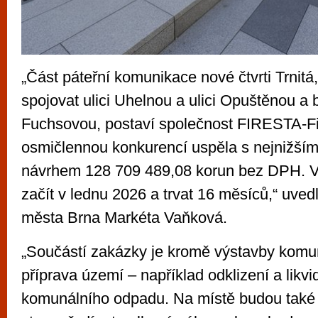
„Část páteřní komunikace nové čtvrti Trnitá
spojovat ulici Uhelnou a ulici Opuštěnou a 
Fuchsovou, postaví společnost FIRESTA-Fi
osmičlennou konkurencí uspěla s nejnižší
návrhem 128 709 489,08 korun bez DPH. V
začít v lednu 2026 a trvat 16 měsíců,“ uved
města Brna Markéta Vaňková.
„Součástí zakázky je kromě výstavby komu
příprava území – například odklizení a likv
komunálního odpadu. Na místě budou také