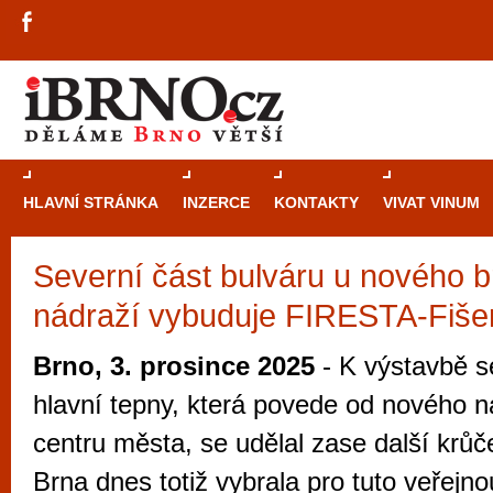
HLAVNÍ STRÁNKA
INZERCE
KONTAKTY
VIVAT VINUM
Severní část bulváru u nového 
Průvodce
kasi
nádraží vybuduje FIRESTA-Fiše
Brně: Od rulet
automaty
Brno, 3. prosince 2025
- K výstavbě s
Brno je měs
hlavní tepny, která povede od nového n
zajímavé p
centru města, se udělal zase další krů
restaurace, div
Brna dnes totiž vybrala pro tuto veřejn
Mimo jiné je ale také místem, kde si můžet