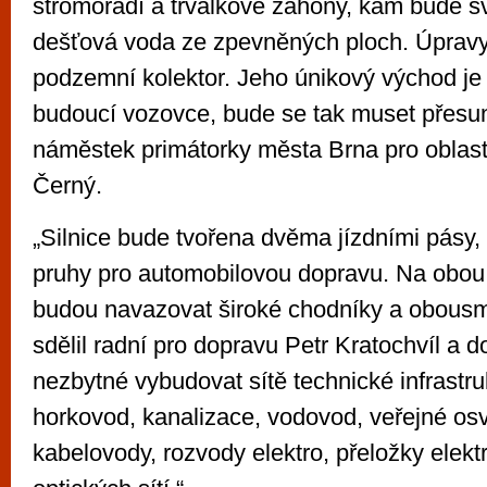
stromořadí a trvalkové záhony, kam bude 
dešťová voda ze zpevněných ploch. Úpravy 
podzemní kolektor. Jeho únikový východ je
budoucí vozovce, bude se tak muset přesuno
náměstek primátorky města Brna pro oblast
Černý.
„Silnice bude tvořena dvěma jízdními pásy
pruhy pro automobilovou dopravu. Na obou 
budou navazovat široké chodníky a obousm
sdělil radní pro dopravu Petr Kratochvíl a d
nezbytné vybudovat sítě technické infrastruk
horkovod, kanalizace, vodovod, veřejné osv
kabelovody, rozvody elektro, přeložky elektr