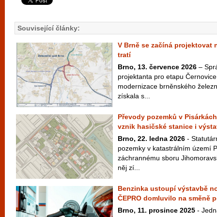
Související články:
V Brně se začíná projektovat 
tratí
Brno, 13. července 2026
– Sprá
projektanta pro etapu Černovice,
modernizace brněnského železn
získala s...
Převody pozemků v Pisárkách,
vznik hasičské stanice i výst
Brno, 22. ledna 2026
- Statutá
pozemky v katastrálním území 
záchrannému sboru Jihomoravsk
něj zí...
Benzinka ustoupí výstavbě nov
ČEPRO domluvilo na směně 
Brno, 11. prosince 2025
- Jedn