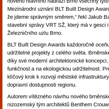
nového hlavního nádraží Brno všechny tyto
Mezinárodní uznání BLT Built Design Awar
že jdeme správným směrem,“ řekl Jakub Baz
stavební správy VRT SŽ, který má v gesci i
Železničního uzlu Brno.
BLT Built Design Awards každoročně oceňuj
udržitelné projekty z celého světa. Brněnsk
díky své moderní architektonické koncepci,
funkčnost a na ekologickou udržitelnost. Pr
klíčový krok k rozvoji městské infrastruktury
dopravní dostupnosti regionu.
Autorem vítězného návrhu nového brněnské
nizozemský tým architektů Benthem Crouwe