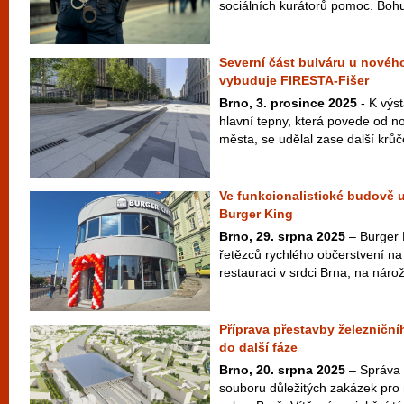
sociálních kurátorů pomoc. Bohuž
Severní část bulváru u novéh
vybuduje FIRESTA-Fišer
Brno, 3. prosince 2025
- K výs
hlavní tepny, která povede od n
města, se udělal zase další krů
Ve funkcionalistické budově 
Burger King
Brno, 29. srpna 2025
– Burger 
řetězců rychlého občerstvení na
restauraci v srdci Brna, na nároží
Příprava přestavby železniční
do další fáze
Brno, 20. srpna 2025
– Správa 
souboru důležitých zakázek pro