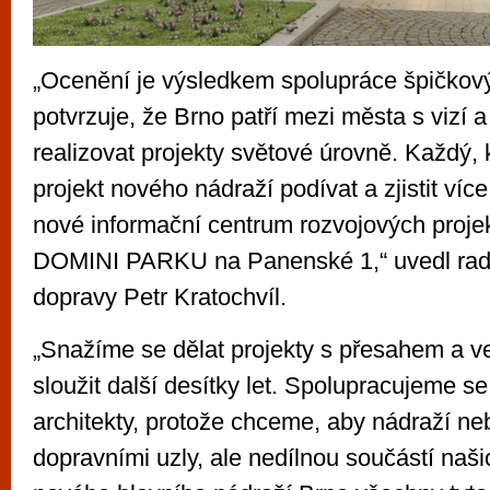
„Ocenění je výsledkem spolupráce špičkov
potvrzuje, že Brno patří mezi města s vizí 
realizovat projekty světové úrovně. Každý,
projekt nového nádraží podívat a zjistit víc
nové informační centrum rozvojových projekt
DOMINI PARKU na Panenské 1,“ uvedl radn
dopravy Petr Kratochvíl.
„Snažíme se dělat projekty s přesahem a v
sloužit další desítky let. Spolupracujeme s
architekty, protože chceme, aby nádraží ne
dopravními uzly, ale nedílnou součástí naši