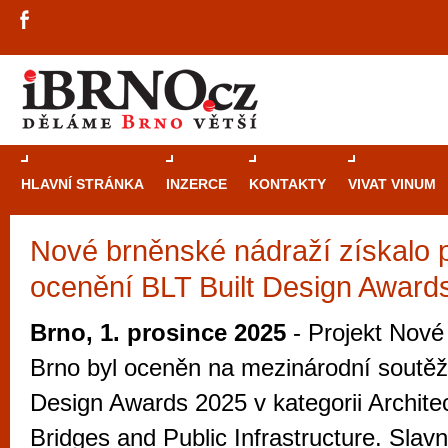
HLAVNÍ STRÁNKA
INZERCE
KONTAKTY
VIVAT VINUM
Nové brněnské nádraží získalo p
Průvodce
kasi
ocenění BLT Built Design Award
Brně: Od rulet
automaty
Brno, 1. prosince 2025
- Projekt Nové
Brno je měs
Brno byl oceněn na mezinárodní soutěži
zajímavé p
Design Awards 2025 v kategorii Archite
restaurace, div
Bridges and Public Infrastructure. Slav
Mimo jiné je ale také místem, kde si můžet