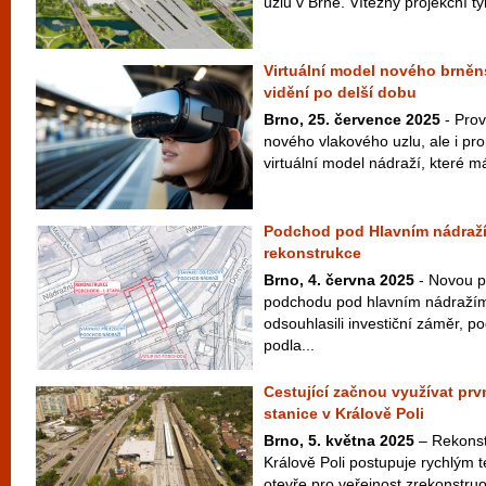
uzlu v Brně. Vítězný projekční tý
Virtuální model nového brněn
vidění po delší dobu
Brno, 25. července 2025
- Prov
nového vlakového uzlu, ale i pr
virtuální model nádraží, které má
Podchod pod Hlavním nádraž
rekonstrukce
Brno, 4. června 2025
- Novou p
podchodu pod hlavním nádražím.
odsouhlasili investiční záměr, po
podla...
Cestující začnou využívat pr
stanice v Králově Poli
Brno, 5. května 2025
– Rekonst
Králově Poli postupuje rychlým
otevře pro veřejnost zrekonstruo