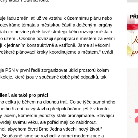
aduje řadu změn, ať už ve vztahu k územnímu plánu nebo
í otevíráme témata s městskou částí a dotčenými orgány
ala co nejvíce představě strategického rozvoje města a
o území. Osobně považuji spolupráci s městem za velmi
jí k jednáním konstruktivně a vstřícně. Jsme si vědomi
to veškeré plánovací kroky koordinujeme s městem,“ uvádí
nuje PSN v první řadě zorganizovat úklid prostorů kolem
é koleje, které jsou v současné době plné odpadků, tak
ení, ale také pro práci
o celku je během na dlouhou trať. Co se týče samotného
acího řízení na výstavbu předpokládáme ještě v tomto
ly ladem, komerční jednotky stále pronajímáme. Stávající
ovídají svému věku, ale pořád mají co nabídnout.
ci, abychom čtvrti Brno Jedna vdechli nový život,“
: „Současně jsme se rozhodli v rámci modernizace a