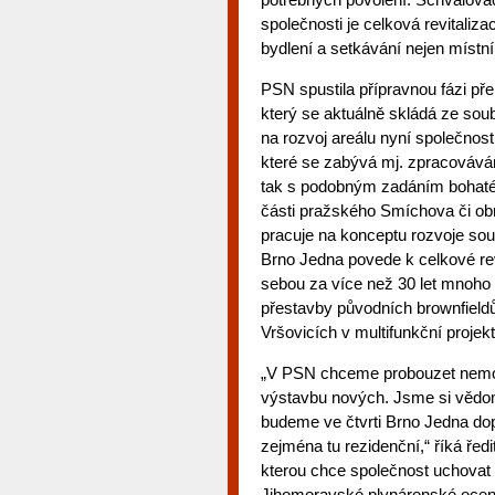
společnosti je celková revitaliza
bydlení a setkávání nejen místní
PSN spustila přípravnou fázi př
který se aktuálně skládá ze sou
na rozvoj areálu nyní společnos
které se zabývá mj. zpracovává
tak s podobným zadáním bohaté z
části pražského Smíchova či ob
pracuje na konceptu rozvoje sou
Brno Jedna povede k celkové re
sebou za více než 30 let mnoho
přestavby původních brownfieldů
Vršovicích v multifunkční projekt
„V PSN chceme probouzet nemovit
výstavbu nových. Jsme si vědomi
budeme ve čtvrti Brno Jedna dopl
zejména tu rezidenční,“ říká řed
kterou chce společnost uchovat 
Jihomoravské plynárenské oceně