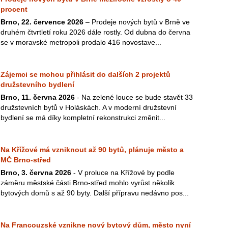
procent
Brno, 22. července 2026
– Prodeje nových bytů v Brně ve
druhém čtvrtletí roku 2026 dále rostly. Od dubna do června
se v moravské metropoli prodalo 416 novostave...
Zájemci se mohou přihlásit do dalších 2 projektů
družstevního bydlení
Brno, 11. června 2026
- Na zelené louce se bude stavět 33
družstevních bytů v Holáskách. A v moderní družstevní
bydlení se má díky kompletní rekonstrukci změnit...
Na Křížové má vzniknout až 90 bytů, plánuje město a
MČ Brno-střed
Brno, 3. června 2026
- V proluce na Křížové by podle
záměru městské části Brno-střed mohlo vyrůst několik
bytových domů s až 90 byty. Další přípravu nedávno pos...
Na Francouzské vznikne nový bytový dům, město nyní