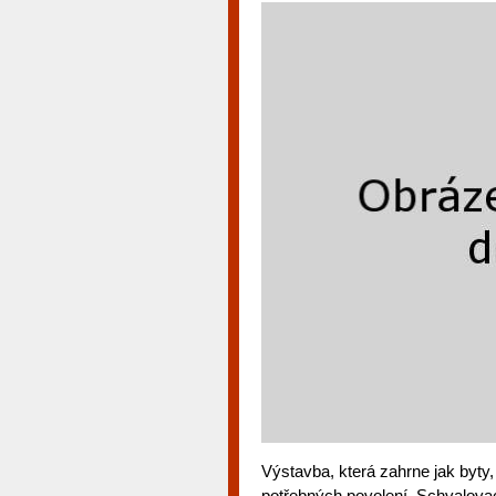
Výstavba, která zahrne jak byty
potřebných povolení. Schvalovac