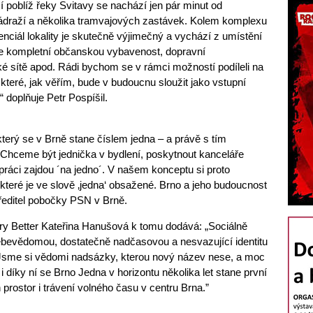
cí poblíž řeky Svitavy se nachází jen pár minut od
nádraží a několika tramvajových zastávek. Kolem komplexu
nciál lokality je skutečně výjimečný a vychází z umístění
e kompletní občanskou vybavenost, dopravní
ké sítě apod. Rádi bychom se v rámci možností podíleli na
 které, jak věřím, bude v budoucnu sloužit jako vstupní
 doplňuje Petr Pospíšil.
 který se v Brně stane číslem jedna – a právě s tím
 Chceme být jednička v bydlení, poskytnout kanceláře
o práci zajdou ´na jedno´. V našem konceptu si proto
které je ve slově ‚jedna‘ obsažené. Brno a jeho budoucnost
editel pobočky PSN v Brně.
tury Better Kateřina Hanušová k tomu dodává: „Sociálně
 sebevědomou, dostatečně nadčasovou a nesvazující identitu
 Jsme si vědomi nadsázky, kterou nový název nese, a moc
 díky ní se Brno Jedna v horizontu několika let stane první
prostor i trávení volného času v centru Brna.”