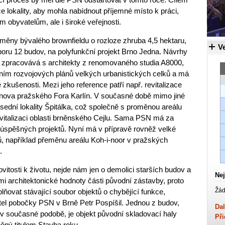
ce lokality, aby mohla nabídnout příjemné místo k práci,
m obyvatelům, ale i široké veřejnosti.
eměny bývalého brownfieldu o rozloze zhruba 4,5 hektaru,
Ve
boru 12 budov, na polyfunkční projekt Brno Jedna. Návrhy
t zpracovává s architekty z renomovaného studia A8000,
ním rozvojových plánů velkých urbanistických celků a má
kušenosti. Mezi jeho reference patří např. revitalizace
nova pražského Fora Karlín. V současné době mimo jiné
sední lokality Špitálka, což společně s proměnou areálu
vitalizaci oblasti brněnského Cejlu. Sama PSN má za
 úspěšných projektů. Nyní má v přípravě rovněž velké
, například přeměnu areálu Koh-i-noor v pražských
.
osti k životu, nejde nám jen o demolici starších budov a
Nej
 architektonické hodnoty části původní zástavby, proto
Žád
ňovat stávající soubor objektů o chybějící funkce,
itel pobočky PSN v Brně Petr Pospíšil. Jednou z budov,
Dal
v současné podobě, je objekt původní skladovací haly
Při
ný titulem Stavba roku.