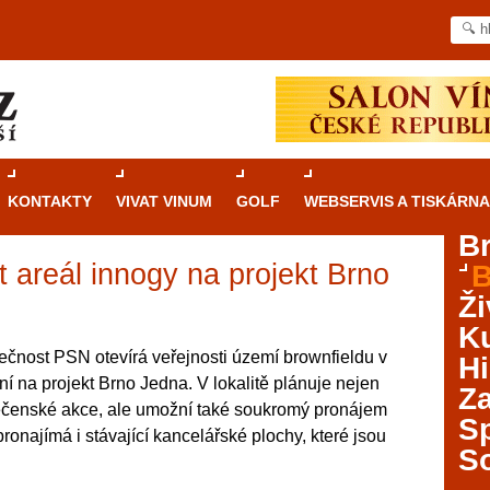
KONTAKTY
VIVAT VINUM
GOLF
WEBSERVIS A TISKÁRNA
B
 areál innogy na projekt Brno
B
Průvodce
kasinovými hrami v Brně: Od
Ži
rulety po video automaty
Ku
Brno je městem známým pro zajímavé památky, skvělé
ečnost PSN otevírá veřejnosti území brownfieldu v
Hi
restaurace, divadla a univerzity. Mimo jiné je ale také
ní na projekt Brno Jedna. V lokalitě plánuje nejen
Za
místem, kde si můžete legálně a bezpečně vyzkoušet
lečenské akce, ale umožní také soukromý pronájem
různé kasinové hry. V neustále kvetoucí moravské
S
onajímá i stávající kancelářské plochy, které jsou
metropoli naleznete širokou nabídku her od klasické
S
rulety až po moderní automaty jak pro pravidelné
ráče. V...