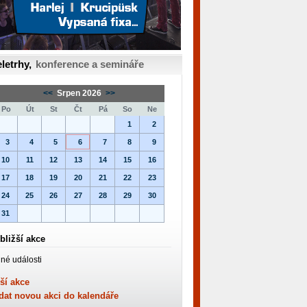
letrhy,
konference a semináře
<<
Srpen 2026
>>
Po
Út
St
Čt
Pá
So
Ne
1
2
3
4
5
6
7
8
9
10
11
12
13
14
15
16
17
18
19
20
21
22
23
24
25
26
27
28
29
30
31
bližší akce
né události
ší akce
dat novou akci do kalendáře