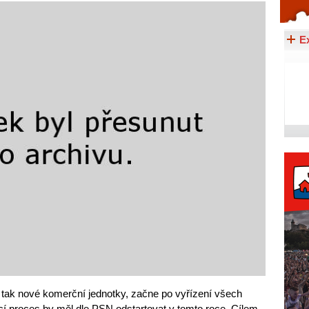
Celý článek...
E
, tak nové komerční jednotky, začne po vyřízení všech
í proces by měl dle PSN odstartovat v tomto roce. Cílem