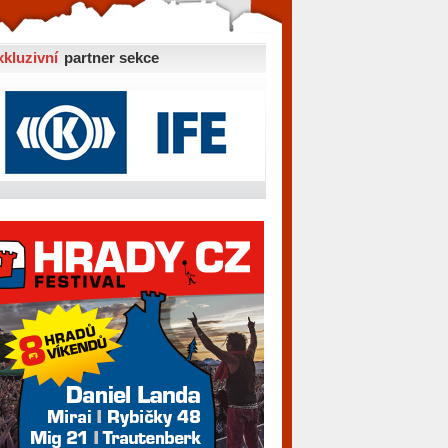
xkluzivní
partner sekce