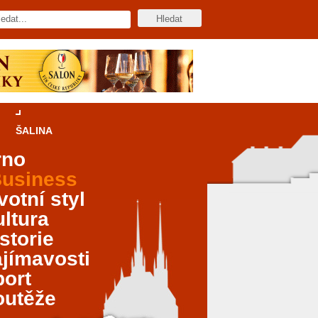
ŠALINA
rno
usiness
votní styl
ltura
storie
jímavosti
port
outěže