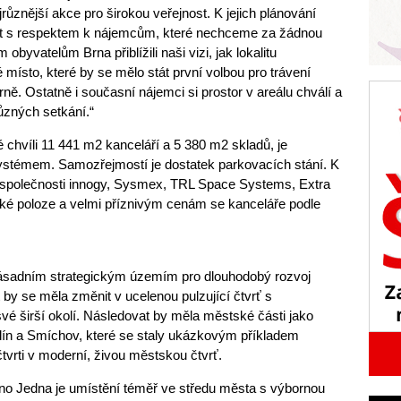
různější akce pro širokou veřejnost. K jejich plánování
t s respektem k nájemcům, které nechceme za žádnou
byvatelům Brna přiblížili naši vizi, jak lokalitu
ísto, které by se mělo stát první volbou pro trávení
rně. Ostatně i současní nájemci si prostor v areálu chválí a
různých setkání.“
 chvíli 11 441 m2 kanceláří a 5 380 m2 skladů, je
ystémem. Samozřejmostí je dostatek parkovacích stání. K
 společnosti innogy, Sysmex, TRL Space Systems, Extra
gické poloze a velmi příznivým cenám se kanceláře podle
 zásadním strategickým územím pro dlouhodobý rozvoj
 by se měla změnit v ucelenou pulzující čtvrť s
vé širší okolí. Následovat by měla městské části jako
lín a Smíchov, které se staly ukázkovým příkladem
tvrti v moderní, živou městskou čtvrť.
rno Jedna je umístění téměř ve středu města s výbornou