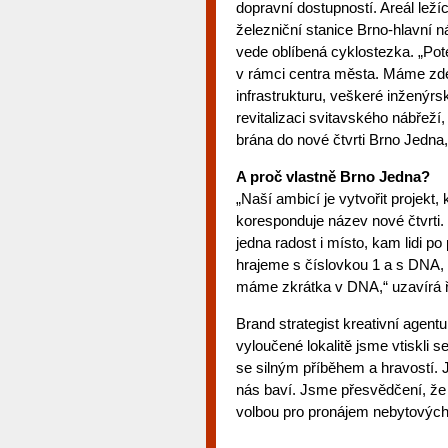
dopravní dostupností. Areál leží
železniční stanice Brno-hlavní 
vede oblíbená cyklostezka. „Pote
v rámci centra města. Máme zd
infrastrukturu, veškeré inženýrs
revitalizaci svitavského nábřeží,
brána do nové čtvrti Brno Jedna,“
A proč vlastně Brno Jedna?
„Naší ambicí je vytvořit projekt,
koresponduje název nové čtvrti.
jedna radost i místo, kam lidi p
hrajeme s číslovkou 1 a s DNA, 
máme zkrátka v DNA,“ uzavírá ř
Brand strategist kreativní agen
vyloučené lokalitě jsme vtiskli
se silným příběhem a hravostí.
nás baví. Jsme přesvědčení, že i
volbou pro pronájem nebytových 