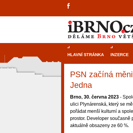
HLAVNÍ STRÁNKA
INZERCE
PSN začíná měnit
Jedna
Brno, 30. června 2023
- Spol
ulici Plynárenská, který se mě
pořádat menší kulturní a spo
prostor. Developer současně pr
aktuálně obsazeny ze 60 %.
návštěvníky, tak pro příležitostné h