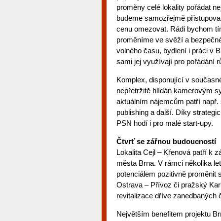
proměny celé lokality pořádat nej
budeme samozřejmě přistupova
cenu omezovat. Rádi bychom tím o
proměníme ve svěží a bezpečné m
volného času, bydlení i práci v B
sami jej využívají pro pořádání 
Komplex, disponující v současné
nepřetržitě hlídán kamerovým s
aktuálním nájemcům patří např.
publishing a další. Díky strate
PSN hodí i pro malé start-upy.
Čtvrť se zářnou budoucností
Lokalita Cejl – Křenová patří k
města Brna. V rámci několika let
potenciálem pozitivně proměnit s
Ostrava – Přívoz či pražský Kar
revitalizace dříve zanedbaných č
Největším benefitem projektu B