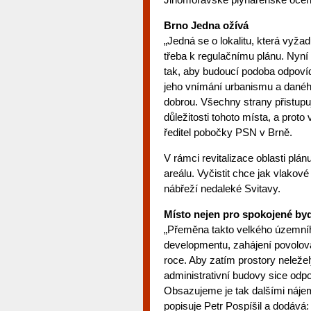
Brno Jedna ožívá
„Jedná se o lokalitu, která vyž
třeba k regulačnímu plánu. Nyn
tak, aby budoucí podoba odpovíd
jeho vnímání urbanismu a danéh
dobrou. Všechny strany přistupu
důležitosti tohoto místa, a pro
ředitel pobočky PSN v Brně.
V rámci revitalizace oblasti plá
areálu. Vyčistit chce jak vlakov
nábřeží nedaleké Svitavy.
Místo nejen pro spokojené bydl
„Přeměna takto velkého územníh
developmentu, zahájení povolov
roce. Aby zatím prostory neleže
administrativní budovy sice odp
Obsazujeme je tak dalšími nájem
popisuje Petr Pospíšil a dodává