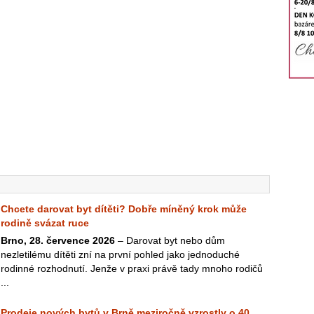
Chcete darovat byt dítěti? Dobře míněný krok může
rodině svázat ruce
Brno, 28. července 2026
– Darovat byt nebo dům
nezletilému dítěti zní na první pohled jako jednoduché
rodinné rozhodnutí. Jenže v praxi právě tady mnoho rodičů
...
Prodeje nových bytů v Brně meziročně vzrostly o 40