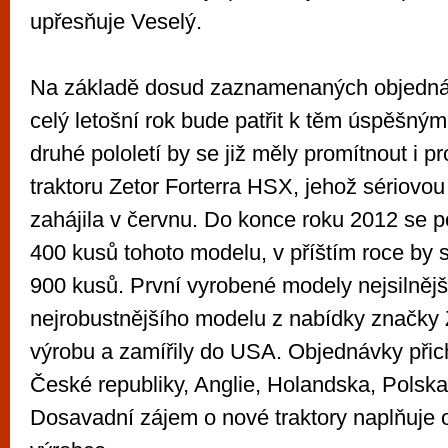
upřesňuje Veselý.
Na základě dosud zaznamenaných objednáv
celý letošní rok bude patřit k těm úspěšný
druhé pololetí by se již měly promítnout i 
traktoru Zetor Forterra HSX, jehož sériovo
zahájila v červnu. Do konce roku 2012 se p
400 kusů tohoto modelu, v příštím roce by 
900 kusů. První vyrobené modely nejsilnějš
nejrobustnějšího modelu z nabídky značky Ze
výrobu a zamířily do USA. Objednávky přich
České republiky, Anglie, Holandska, Polska
Dosavadní zájem o nové traktory naplňuje 