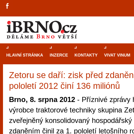
HLAVNÍ STRÁNKA
INZERCE
KONTAKTY
VIVAT VINUM
Zetoru se daří: zisk před zdaněn
Průvodce
kasi
pololetí 2012 činí 136 miliónů
Brně: Od rulet
automaty
Brno, 8. srpna 2012
- Příznivé zprávy 
Brno je měs
výrobce traktorové techniky skupina Zet
zajímavé p
zveřejněný konsolidovaný hospodářský 
restaurace, div
zdaněním činil za 1. pololetí letošního 
Mimo jiné je ale také místem, kde si můžet