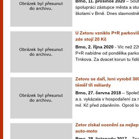
Brno, 11. prosince 2020
– Sout
spolupráci zástupce města a st
školami v Brně. Dnes slavnostně 
U Zetoru vzniklo P+R parkoviš
zde stojí 20 Kč
Brno, 2. října 2020
- Víc než 22
P+R nabídne od pondělka parkovi
Trnkova. Za dvacet korun tu řidi
Zetoru se daří, loni vyrobil 300
téměř tři miliardy
Brno, 27. června 2018
– Spole
a.s. vykázala v hospodaření za r
mil. Kč před zdaněním. Oproti lo
Zetor získal ocenění za nejlep
auto-moto
Brno, 28. listopadu 2017
– Zna