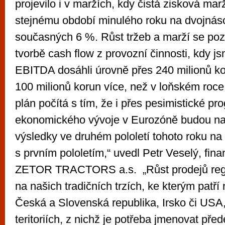
projevilo i v maržích, kdy čistá zisková marž
stejnému období minulého roku na dvojnás
současných 6 %. Růst tržeb a marží se pozit
tvorbě cash flow z provozní činnosti, kdy js
EBITDA dosáhli úrovně přes 240 milionů ko
100 milionů korun více, než v loňském roc
plán počítá s tím, že i přes pesimistické pr
ekonomického vývoje v Eurozóně budou n
výsledky ve druhém pololetí tohoto roku na
s prvním pololetím,“ uvedl Petr Veselý, finan
ZETOR TRACTORS a.s. „Růst prodejů regi
na našich tradičních trzích, ke kterým patří
Česká a Slovenská republika, Irsko či USA,
teritoriích, z nichž je potřeba jmenovat před