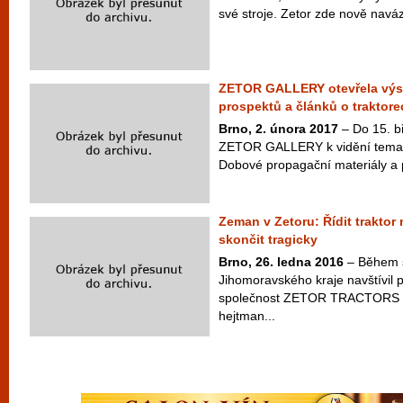
své stroje. Zetor zde nově naváza
ZETOR GALLERY otevřela výst
prospektů a článků o traktore
Brno, 2. února 2017
– Do 15. b
ZETOR GALLERY k vidění temat
Dobové propagační materiály a p
Zeman v Zetoru: Řídit traktor
skončit tragicky
Brno, 26. ledna 2016
– Během s
Jihomoravského kraje navštívil 
společnost ZETOR TRACTORS a
hejtman...