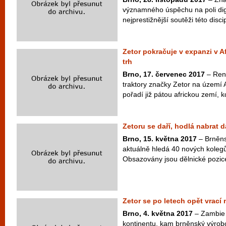
významného úspěchu na poli dig
nejprestižnější soutěži této disc
Zetor pokračuje v expanzi v Af
trh
Brno, 17. červenec 2017
– Rene
traktory značky Zetor na území A
pořadí již pátou africkou zemí, k
Zetoru se daří, hodlá nabrat 
Brno, 15. května 2017
– Brněns
aktuálně hledá 40 nových kolegů
Obsazovány jsou dělnické pozice
Zetor se po letech opět vrací 
Brno, 4. května 2017
– Zambie 
kontinentu, kam brněnský výrob