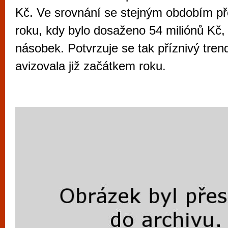
vyzkoušet různé kasinové hry. V neustál
Kč. Ve srovnání se stejným obdobím př
metropoli naleznete širokou nabídku her o
roku, kdy bylo dosaženo 54 miliónů Kč, 
po moderní automaty jak pro pravidelné n
násobek. Potvrzuje se tak příznivý trend
příležitostné hráče. V...
avizovala již začátkem roku.