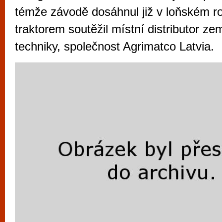
vyzkoušet různé kasinové hry. V neustál
témže závodě dosáhnul již v loňském r
metropoli naleznete širokou nabídku her o
traktorem soutěžil místní distributor z
po moderní automaty jak pro pravidelné n
techniky, společnost Agrimatco Latvia.
příležitostné hráče. V...