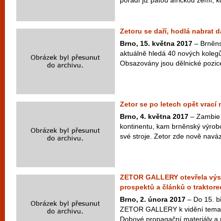
pořadí již pátou africkou zemí, k
Zetoru se daří, hodlá nabrat 
Brno, 15. května 2017
– Brněns
aktuálně hledá 40 nových kolegů
Obsazovány jsou dělnické pozice
Zetor se po letech opět vrací 
Brno, 4. května 2017
– Zambie 
kontinentu, kam brněnský výrob
své stroje. Zetor zde nově naváza
ZETOR GALLERY otevřela výst
prospektů a článků o traktore
Brno, 2. února 2017
– Do 15. b
ZETOR GALLERY k vidění temat
Dobové propagační materiály a p