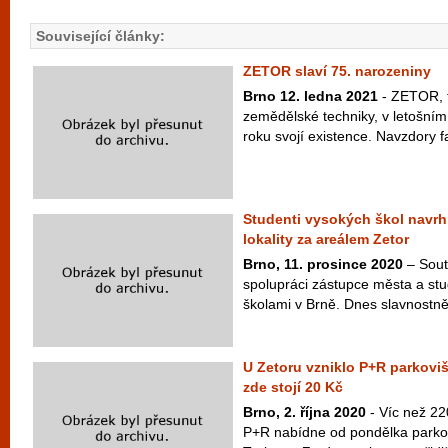
Související články:
ZETOR slaví 75. narozeniny
Brno 12. ledna 2021
- ZETOR, t
zemědělské techniky, v letošním 
roku svojí existence. Navzdory fa
Studenti vysokých škol nav
lokality za areálem Zetor
Brno, 11. prosince 2020
– Sout
spolupráci zástupce města a st
školami v Brně. Dnes slavnostně 
U Zetoru vzniklo P+R parkoviš
zde stojí 20 Kč
Brno, 2. října 2020
- Víc než 22
P+R nabídne od pondělka parkovi