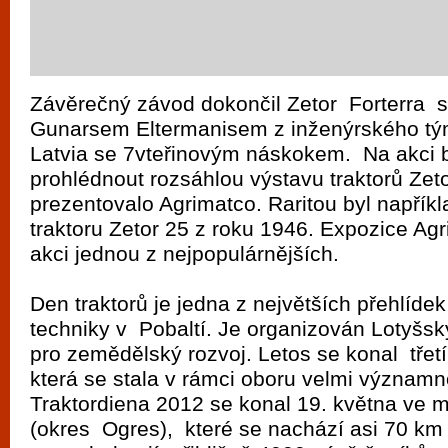
Závěrečný závod dokončil Zetor Forterra s
Gunarsem Eltermanisem z inženýrského tý
Latvia se 7vteřinovým náskokem. Na akci b
prohlédnout rozsáhlou výstavu traktorů Zeto
prezentovalo Agrimatco. Raritou byl napříkl
traktoru Zetor 25 z roku 1946. Expozice Ag
akci jednou z nejpopulárnějších.
Den traktorů je jedna z největších přehlíd
techniky v Pobaltí. Je organizován Lotyš
pro zemědělský rozvoj. Letos se konal třetí
která se stala v rámci oboru velmi významn
Traktordiena 2012 se konal 19. května ve
(okres Ogres), které se nachází asi 70 km 