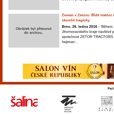
Zeman v Zetoru: Řídit traktor
skončit tragicky
Brno, 26. ledna 2016
– Během s
Jihomoravského kraje navštívil 
společnost ZETOR TRACTORS a
hejtman...
Part