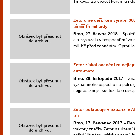
Trnkova. Za dvacet korun tu řidi
Zetoru se daří, loni vyrobil 300
téměř tři miliardy
Brno, 27. června 2018
– Spole
a.s. vykázala v hospodaření za r
mil. Kč před zdaněním. Oproti lo
Zetor získal ocenění za nejlep
auto-moto
Brno, 28. listopadu 2017
– Zna
významného úspěchu na poli dig
nejprestižnější soutěži této disc
Zetor pokračuje v expanzi v Af
trh
Brno, 17. červenec 2017
– Rene
traktory značky Zetor na území A