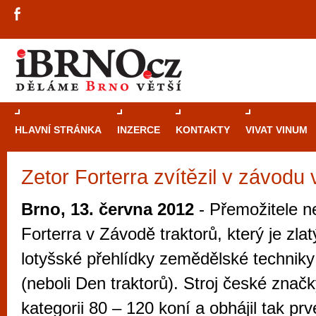
HLAVNÍ STRÁNKA
INZERCE
KONTAKTY
VIVAT VINUM
Zetor Forterra zvítězil v závodu
Průvodce
kasi
Brně: Od rulet
Brno, 13. června 2012
- Přemožitele n
automaty
Forterra v Závodě traktorů, který je zl
Brno je měs
lotyšské přehlídky zemědělské techniky
zajímavé p
(neboli Den traktorů). Stroj české znač
restaurace, div
kategorii 80 – 120 koní a obhájil tak prv
Mimo jiné je ale také místem, kde si můžet