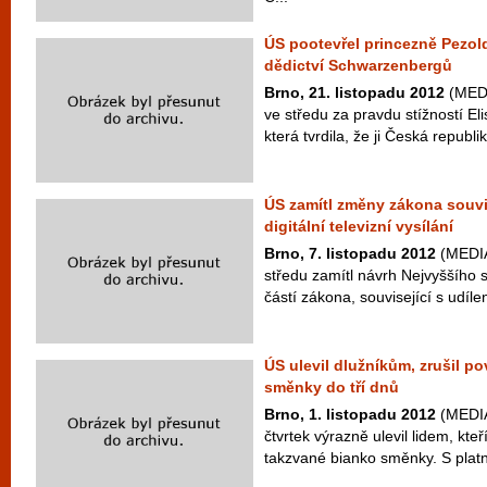
ÚS pootevřel princezně Pezo
dědictví Schwarzenbergů
Brno, 21. listopadu 2012
(MEDI
ve středu za pravdu stížností El
která tvrdila, že ji Česká republ
ÚS zamítl změny zákona souvi
digitální televizní vysílání
Brno, 7. listopadu 2012
(MEDIA
středu zamítl návrh Nejvyššího 
částí zákona, související s udílen
ÚS ulevil dlužníkům, zrušil po
směnky do tří dnů
Brno, 1. listopadu 2012
(MEDIA
čtvrtek výrazně ulevil lidem, kteř
takzvané bianko směnky. S platn