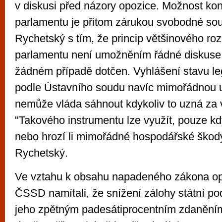
v diskusi před názory opozice. Možnost kon
parlamentu je přitom zárukou svobodné sout
Rychetský s tím, že princip většinového ro
parlamentu není umožněním řádné diskuse
žádném případě dotčen. Vyhlášení stavu leg
podle Ústavního soudu navíc mimořádnou ud
nemůže vláda sáhnout kdykoliv to uzná za
"Takového instrumentu lze využít, pouze kd
nebo hrozí li mimořádné hospodářské škody
Rychetský.
Ve vztahu k obsahu napadeného zákona op
ČSSD namítali, že snížení zálohy státní po
jeho zpětným padesátiprocentním zdaněním