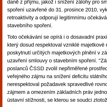
daně z příjmu, jakož i snížení zálohy pro 
spoření uzavřené do 31. prosince 2010, vy
retroaktivity a odporují legitimnímu očekáv
stavebního spoření.
Toto očekávání se opírá i o dosavadní prax
který dosud respektoval vzniklé majetkové
poskytnutí určitých majetkových plnění v zá
uzavření smlouvy o stavebním spoření. "Z
poslanců ČSSD zvolil nepřiměřené prostře
veřejného zájmu na snížení deficitu státníh
nerespektoval požadavek spravedlivé rovn
zájmem a omezením základních práv jednotl
ústavní stížnosti, se kterou se soudci ztotožn