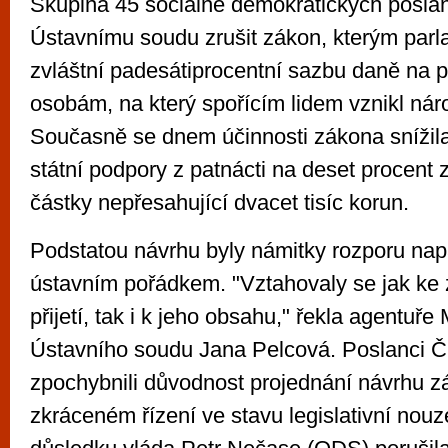
Skupina 45 sociálně demokratických posla
Ústavnímu soudu zrušit zákon, kterým parl
zvláštní padesátiprocentní sazbu daně na 
osobám, na který spořícím lidem vznikl nár
Současně se dnem účinnosti zákona snížil
státní podpory z patnácti na deset procent
částky nepřesahující dvacet tisíc korun.
Podstatou návrhu byly námitky rozporu na
ústavním pořádkem. "Vztahovaly se jak ke
přijetí, tak i k jeho obsahu," řekla agentuř
Ústavního soudu Jana Pelcová. Poslanci 
zpochybnili důvodnost projednání návrhu z
zkráceném řízení ve stavu legislativní nouz