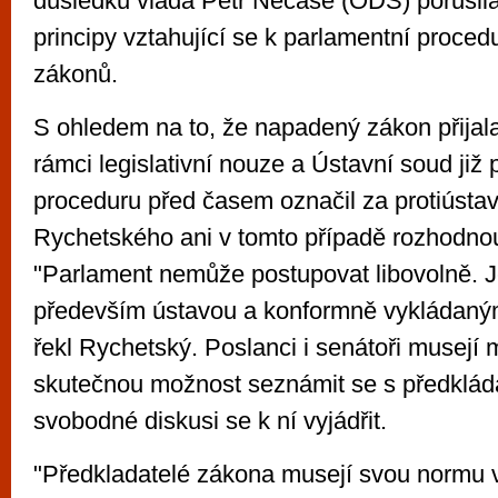
důsledku vláda Petr Nečase (ODS) porušila
principy vztahující se k parlamentní procedu
zákonů.
S ohledem na to, že napadený zákon přija
rámci legislativní nouze a Ústavní soud ji
proceduru před časem označil za protiústav
Rychetského ani v tomto případě rozhodnout
"Parlament nemůže postupovat libovolně. 
především ústavou a konformně vykládaným
řekl Rychetský. Poslanci i senátoři musejí m
skutečnou možnost seznámit se s předklá
svobodné diskusi se k ní vyjádřit.
"Předkladatelé zákona musejí svou normu 