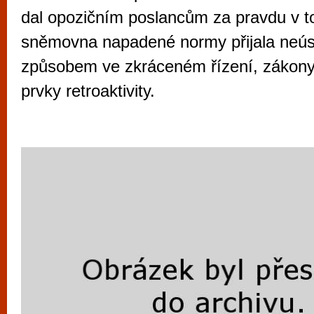
vyzkoušet různé kasinové hry. V neustál
dal opozičním poslancům za pravdu v t
metropoli naleznete širokou nabídku her o
sněmovna napadené normy přijala neú
po moderní automaty jak pro pravidelné n
způsobem ve zkráceném řízení, zákony
příležitostné hráče. V...
prvky retroaktivity.