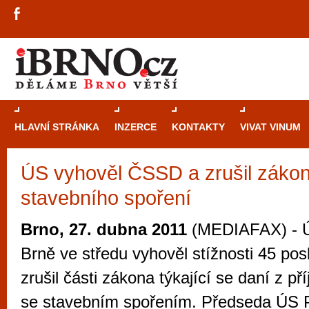
HLAVNÍ STRÁNKA
INZERCE
KONTAKTY
VIVAT VINUM
ÚS vyhověl ČSSD a zrušil zákon
Průvodce
kasi
stavebního spoření
Brně: Od rulet
automaty
Brno, 27. dubna 2011
(MEDIAFAX) - Ú
Brno je měs
Brně ve středu vyhověl stížnosti 45 p
zajímavé p
zrušil části zákona týkající se daní z př
restaurace, div
se stavebním spořením. Předseda ÚS 
Mimo jiné je ale také místem, kde si můžet