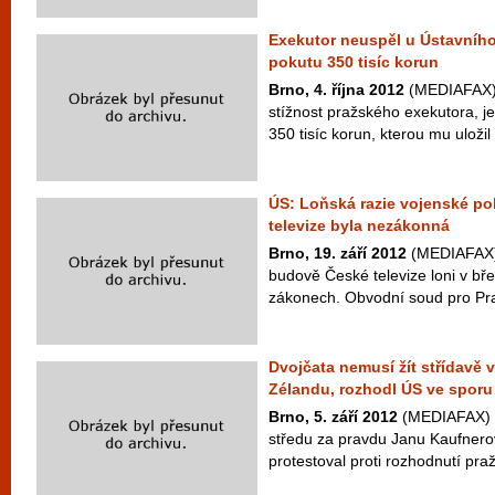
Exekutor neuspěl u Ústavního
pokutu 350 tisíc korun
Brno, 4. října 2012
(MEDIAFAX) 
stížnost pražského exekutora, j
350 tisíc korun, kterou mu uložil 
ÚS: Loňská razie vojenské pol
televize byla nezákonná
Brno, 19. září 2012
(MEDIAFAX) 
budově České televize loni v b
zákonech. Obvodní soud pro Prah
Dvojčata nemusí žít střídavě
Zélandu, rozhodl ÚS ve sporu
Brno, 5. září 2012
(MEDIAFAX) –
středu za pravdu Janu Kaufnerovi
protestoval proti rozhodnutí pra