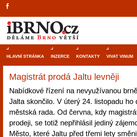
HLAVNÍ STRÁNKA
INZERCE
KONTAKTY
VIVAT VINUM
Magistrát prodá Jaltu levněji
Průvodce
kasi
Brně: Od rulet
Nabídkové řízení na nevyužívanou brn
automaty
Jalta skončilo. V úterý 24. listopadu ho d
Brno je měs
městská rada. Od června, kdy magistrá
zajímavé p
prodeji, se totiž nepřihlásil jediný zájem
restaurace, div
Město, které Jaltu před třemi lety směni
Mimo jiné je ale také místem, kde si můžet