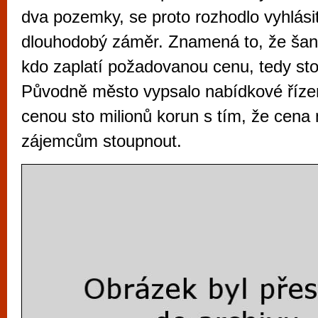
vyzkoušet různé kasinové hry. V neustál
dva pozemky, se proto rozhodlo vyhlásit
metropoli naleznete širokou nabídku her o
dlouhodobý záměr. Znamená to, že šanc
po moderní automaty jak pro pravidelné n
kdo zaplatí požadovanou cenu, tedy sto
příležitostné hráče. V...
Původně město vypsalo nabídkové řízen
cenou sto milionů korun s tím, že cena
zájemcům stoupnout.