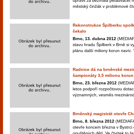
opravil za bezmála pětadvacet mil
městský činžák v problémové čtvr
Rekonstrukce Špilberku spolkn
čekalo
Brno, 13. dubna 2012
(MEDIAFA
stavu hradu Špilberk v Brně si v
plánu další miliony korun navíc. V
Radnice dá na brněnské mezi
šampionáty 3,5 milionu korun
Brno, 23. března 2012
(MEDIAFA
letos podpoří rozpočtovou dotac
významných, vesměs mezinárodn
Brněnský magistrát otevře Ch
Brno, 8. března 2012
(MEDIAFAX
otevře koncem března v Bystrci
opuštěných dětí. Ve čtvrtek to ř