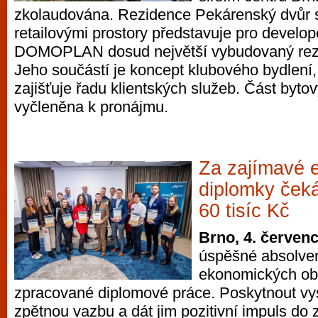
zkolaudována. Rezidence Pekárenský dvůr s
retailovými prostory představuje pro develo
DOMOPLAN dosud největší vybudovaný rezid
Jeho součástí je koncept klubového bydlení,
zajišťuje řadu klientských služeb. Část byto
vyčleněna k pronájmu.
Za zajímavé 
diplomky ček
60 tisíc Kč
Brno, 4. červen
úspěšné absolven
ekonomických ob
zpracované diplomové práce. Poskytnout v
zpětnou vazbu a dát jim pozitivní impuls do z