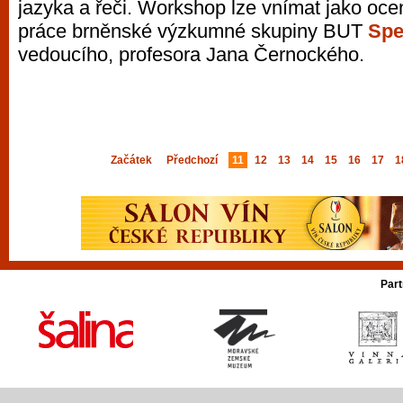
jazyka a řeči. Workshop lze vnímat jako oce
práce brněnské výzkumné skupiny BUT
Spe
vedoucího, profesora Jana Černockého.
Začátek
Předchozí
11
12
13
14
15
16
17
1
Part