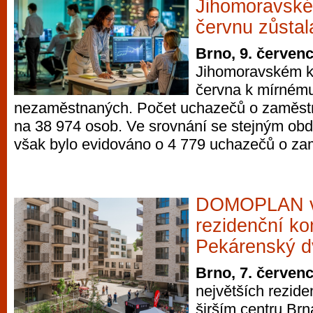
Jihomoravském
červnu zůstal
Brno, 9. červen
Jihomoravském kr
června k mírnému
nezaměstnaných. Počet uchazečů o zaměstná
na 38 974 osob. Ve srovnání se stejným ob
však bylo evidováno o 4 779 uchazečů o za
DOMOPLAN v 
rezidenční k
Pekárenský d
Brno, 7. červen
největších rezide
širším centru Br