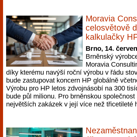
Moravia Cons
celosvětově 
kalkulačky H
Brno, 14. červe
Brněnský výrobce
Moravia Consultin
díky kterému navýší roční výrobu v řádu sto
bude zastupovat koncern HP globálně včetn
Výrobu pro HP letos zdvojnásobí na 300 tisíc
bude půl milionu. Pro brněnskou společnost 
největších zakázek v její více než třicetileté h
Nezaměstnan