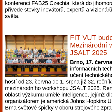
konferenci FAB25 Czechia, která do jihomo
přivede stovky inovátorů, expertů a vizionář
světa.
FIT VUT bude
Mezinárodní 
JSALT 2025
Brno, 17. červn
informačních tec
učení technickéh
hostí od 23. června do 1. srpna již 32. ročník
mezinárodního workshopu JSALT 2025. Re
oblasti výzkumu umělé inteligence, jejímž 
organizátorem je americká Johns Hopkins Uni
Brna světové špičky v oboru strojového zpr