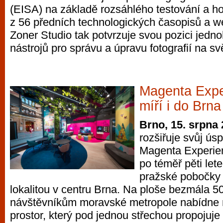
(EISA) na základě rozsáhlého testování a h
vyzkoušet různé kasinové hry. V neustál
z 56 předních technologických časopisů a w
metropoli naleznete širokou nabídku her o
Zoner Studio tak potvrzuje svou pozici jedno
po moderní automaty jak pro pravidelné n
nástrojů pro správu a úpravu fotografií na sv
příležitostné hráče. V...
Magenta Expe
míří i do Brna
Brno, 15. srpna
rozšiřuje svůj ús
Magenta Experie
po téměř pěti let
pražské pobočky 
lokalitou v centru Brna. Na ploše bezmála 5
návštěvníkům moravské metropole nabídne m
prostor, který pod jednou střechou propojuj