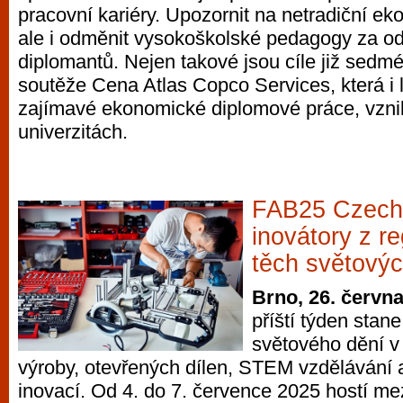
pracovní kariéry. Upozornit na netradiční e
ale i odměnit vysokoškolské pedagogy za o
diplomantů. Nejen takové jsou cíle již sedmé
soutěže Cena Atlas Copco Services, která i 
zajímavé ekonomické diplomové práce, vzni
univerzitách.
FAB25 Czechi
inovátory z r
těch světový
Brno, 26. červn
příští týden sta
světového dění v o
výroby, otevřených dílen, STEM vzdělávání 
inovací. Od 4. do 7. července 2025 hostí me