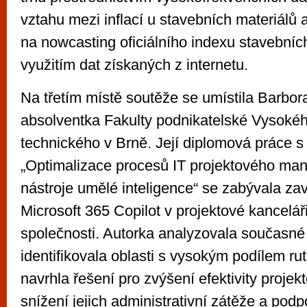
vztahu mezi inflací u stavebních materiálů
na nowcasting oficiálního indexu stavebníc
využitím dat získaných z internetu.
Na třetím místě soutěže se umístila Barbor
absolventka Fakulty podnikatelské Vysoké
technického v Brně. Její diplomová práce 
„Optimalizace procesů IT projektového m
nástroje umělé inteligence“ se zabývala za
Microsoft 365 Copilot v projektové kancelář
společnosti. Autorka analyzovala současné 
identifikovala oblasti s vysokým podílem rut
navrhla řešení pro zvýšení efektivity proje
snížení jejich administrativní zátěže a pod