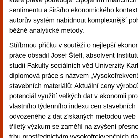
sentimentu a širšího ekonomického kontext
autorův systém nabídnout komplexnější poh
běžné analytické metody.
Stříbrnou příčku v soutěži o nejlepší ekon
práce obsadil Josef Štefl, absolvent Instit
studií Fakulty sociálních věd Univerzity Kar
diplomová práce s názvem „Vysokofrekven
stavebních materiálů: Aktuální ceny výrob
potenciál využití velkých dat v ekonomii pr
vlastního týdenního indexu cen stavebních
odvozeného z dat získaných metodou web s
tříletý výzkum se zaměřil na zvýšení přesno
trhu prostřednictvím vysokofrekvenčních d