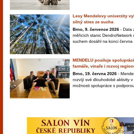
Lesy Mendelovy univerzity vy
silný stres ze sucha
Brno, 9. července 2026
- Data z
měřicích stanic DendroNetwork u
suchem dosáhl na konci června h
MENDELU posiluje spolupráci 
farmáře, vinaře i rozvoj regio
Brno, 19. června 2026
- Mendel
rozvíjí své dlouhodobé aktivity v
možnosti spolupráce s podporou 