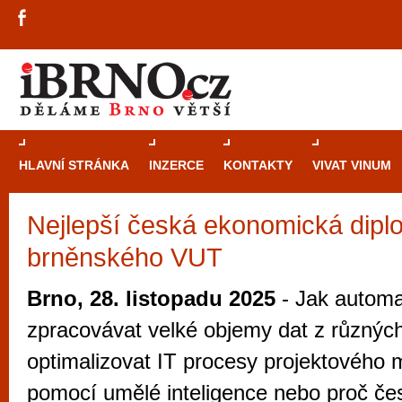
HLAVNÍ STRÁNKA
INZERCE
KONTAKTY
VIVAT VINUM
Nejlepší česká ekonomická dipl
Průvodce
kasi
brněnského VUT
Brně: Od rulet
automaty
Brno, 28. listopadu 2025
- Jak automa
Brno je měs
zpracovávat velké objemy dat z různých
zajímavé p
optimalizovat IT procesy projektovéh
restaurace, div
pomocí umělé inteligence nebo proč č
Mimo jiné je ale také místem, kde si můžet