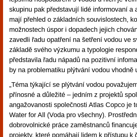
skupinu pak představují lidé informovaní a 
mají přehled o základních souvislostech, k
možnostech úspor i dopadech jejich chování
zavedli řadu opatření na šetření vodou ve 
základě svého výzkumu a typologie respon
představila řadu nápadů na pozitivní infom
by na problematiku plýtvání vodou vhodně 
„Téma týkající se plýtvání vodou považuje
přínosné a důležité – jedním z projektů sp
angažovanosti společnosti Atlas Copco je tot
Water for All (Voda pro všechny). Prostředn
dobrovolnické práce zaměstnanců financuje 
projekty, které pomáhají lidem k přístupu k 