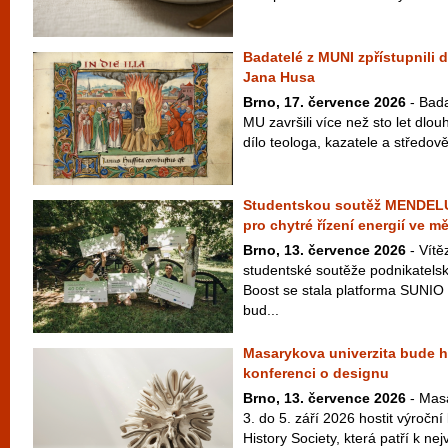
Badatelé z MUNI zpřístupnili d
Jana Husa
Brno, 17. července 2026
- Bada
MU završili více než sto let dlo
dílo teologa, kazatele a středově
Studentskou soutěž MENDELU 
pro chytré řízení energií ve m
Brno, 13. července 2026
- Vítě
studentské soutěže podnikate
Boost se stala platforma SUNIO 
bud...
Masarykova univerzita bude ho
konferenci o designu
Brno, 13. července 2026
- Masa
3. do 5. září 2026 hostit výroční
History Society, která patří k ne