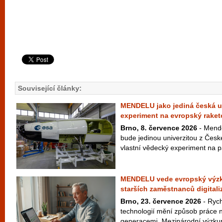
Související články:
MENDELU jako jediná česká un
experiment na evropský raket
Brno, 8. července 2026
- Mende
bude jedinou univerzitou z České
vlastní vědecký experiment na p
MENDELU vede evropský výzku
starších zaměstnanců digitali
Brno, 23. července 2026
- Rych
technologií mění způsob práce n
generacemi. Mezinárodní výzku