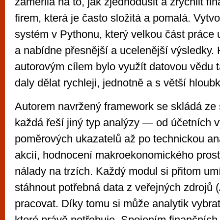
zaměřila na to, jak zjednodušit a zrychlit fi
firem, která je často složitá a pomalá. Vytvo
systém v Pythonu, který velkou část práce 
a nabídne přesnější a ucelenější výsledky.
autorovým cílem bylo využít datovou vědu t
daly dělat rychleji, jednotně a s větší hloub
Autorem navržený framework se skládá ze še
každá řeší jiný typ analýzy — od účetních 
poměrových ukazatelů až po technickou ana
akcií, hodnocení makroekonomického prost
nálady na trzích. Každý modul si přitom um
stáhnout potřebná data z veřejných zdrojů (
pracovat. Díky tomu si může analytik vybrat 
které právě potřebuje. Spojením finančních 