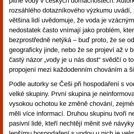
pitné vody v českých domácnostech. Autor
rozsáhlého dotazníkového výzkumu uvádí, ž
většina lidí uvědomuje, že voda je vzácným 
nedostatek často vnímají jako problém, kter
bezprostředně netýká – buď proto, že se o
geograficky jinde, nebo že se projeví až v b
častý názor „vody je u nás dost“ svědčí o t
propojení mezi každodenním chováním a ši
Podle autorky se Češi při hospodaření s vod
velké skupiny. První skupina je neinformova
vysokou ochotou ke změně chování, zejmén
měli více informací. Druhou skupinu tvoří n
pasivní lidé, kteří nechtějí měnit své návyk
lepšímu hospodaření s vodou u nich je velmi