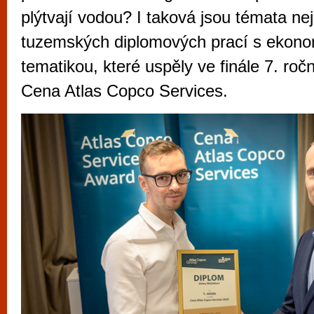
vyzkoušet různé kasinové hry. V neustál
plýtvají vodou? I taková jsou témata ne
metropoli naleznete širokou nabídku her o
tuzemských diplomových prací s ekon
po moderní automaty jak pro pravidelné n
tematikou, které uspěly ve finále 7. roč
příležitostné hráče. V...
Cena Atlas Copco Services.