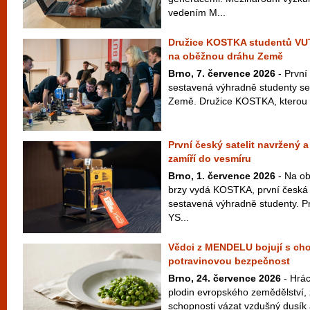
vedením M...
Družice KOSTKA studentů VU
na oběžnou dráhu Země
Brno, 7. července 2026
- První
sestavená výhradně studenty se
Země. Družice KOSTKA, kterou vy
První český satelit navržený 
zamíří do vesmíru
Brno, 1. července 2026
- Na ob
brzy vydá KOSTKA, první česká 
sestavená výhradně studenty. P
YS...
Vědci z MENDELU bojují s cho
potravinovou bezpečnost
Brno, 24. července 2026
- Hrác
plodin evropského zemědělství,
schopnosti vázat vzdušný dusík a