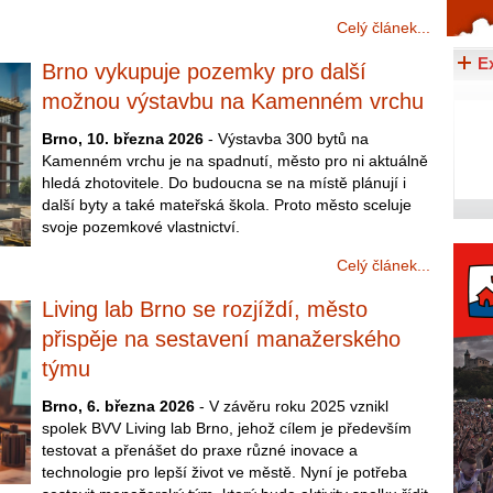
Celý článek...
Celý článek...
E
Brno vykupuje pozemky pro další
možnou výstavbu na Kamenném vrchu
Brno, 10. března 2026
- Výstavba 300 bytů na
Kamenném vrchu je na spadnutí, město pro ni aktuálně
hledá zhotovitele. Do budoucna se na místě plánují i
další byty a také mateřská škola. Proto město sceluje
svoje pozemkové vlastnictví.
Celý článek...
Living lab Brno se rozjíždí, město
přispěje na sestavení manažerského
týmu
Brno, 6. března 2026
- V závěru roku 2025 vznikl
spolek BVV Living lab Brno, jehož cílem je především
testovat a přenášet do praxe různé inovace a
technologie pro lepší život ve městě. Nyní je potřeba