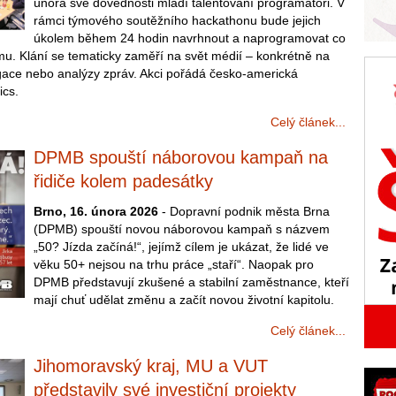
února své dovednosti mladí talentovaní programátoři. V
rámci týmového soutěžního hackathonu bude jejich
úkolem během 24 hodin navrhnout a naprogramovat co
mu. Klání se tematicky zaměří na svět médií – konkrétně na
igace nebo analýzy zpráv. Akci pořádá česko-americká
ics.
Celý článek...
DPMB spouští náborovou kampaň na
řidiče kolem padesátky
Brno, 16. února 2026
- Dopravní podnik města Brna
(DPMB) spouští novou náborovou kampaň s názvem
„50? Jízda začíná!“, jejímž cílem je ukázat, že lidé ve
věku 50+ nejsou na trhu práce „staří“. Naopak pro
DPMB představují zkušené a stabilní zaměstnance, kteří
mají chuť udělat změnu a začít novou životní kapitolu.
Celý článek...
Jihomoravský kraj, MU a VUT
představily své investiční projekty