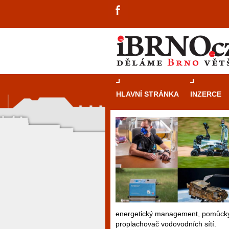
HLAVNÍ STRÁNKA
INZERCE
energetický management, pomůcky p
proplachovač vodovodních sítí.
návštěvníky, tak pro příležitostné h