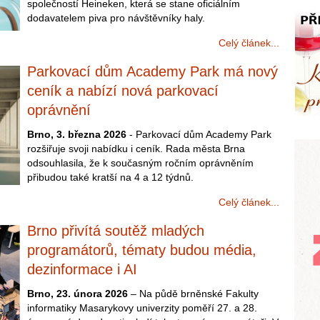
společností Heineken, která se stane oficiálním
dodavatelem piva pro návštěvníky haly.
Celý článek...
Parkovací dům Academy Park má nový
ceník a nabízí nová parkovací
oprávnění
Brno, 3. března 2026
- Parkovací dům Academy Park
rozšiřuje svoji nabídku i ceník. Rada města Brna
odsouhlasila, že k současným ročním oprávněním
přibudou také kratší na 4 a 12 týdnů.
Celý článek...
Brno přivítá soutěž mladých
programátorů, tématy budou média,
dezinformace i AI
Brno, 23. února 2026
– Na půdě brněnské Fakulty
informatiky Masarykovy univerzity poměří 27. a 28.