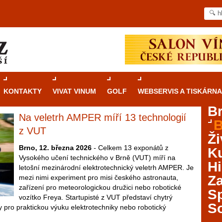
KONTAKTY
VIVAT VINUM
GOLF
WEBSERVIS A TISKÁRNA
B
Na veletrh AMPER míří 13 technologií
B
Průvodce
kasinovými hrami v Brně: Od
z VUT
Ži
rulety po video automaty
Brno, 12. března 2026
- Celkem 13 exponátů z
Ku
Vysokého učení technického v Brně (VUT) míří na
Brno je městem známým pro zajímavé památky, skvělé
Hi
letošní mezinárodní elektrotechnický veletrh AMPER. Je
restaurace, divadla a univerzity. Mimo jiné je ale také
Za
mezi nimi experiment pro misi českého astronauta,
místem, kde si můžete legálně a bezpečně vyzkoušet
zařízení pro meteorologickou družici nebo robotické
různé kasinové hry. V neustále kvetoucí moravské
S
vozítko Freya. Startupisté z VUT představí chytrý
metropoli naleznete širokou nabídku her od klasické
S
ro praktickou výuku elektrotechniky nebo robotický
rulety až po moderní automaty jak pro pravidelné
ráče. V...