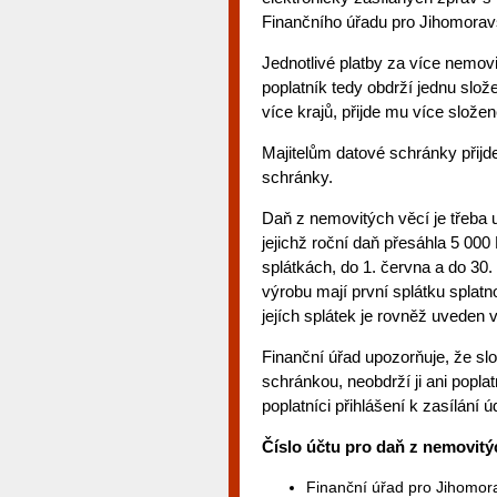
Finančního úřadu pro Jihomorav
Jednotlivé platby za více nemovi
poplatník tedy obdrží jednu slož
více krajů, přijde mu více slože
Majitelům datové schránky přijde
schránky.
Daň z nemovitých věcí je třeba uh
jejichž roční daň přesáhla 5 000
splátkách, do 1. června a do 30.
výrobu mají první splátku splatn
jejích splátek je rovněž uveden v
Finanční úřad upozorňuje, že sl
schránkou, neobdrží ji ani popla
poplatníci přihlášení k zasílání 
Číslo účtu pro daň z nemovitý
Finanční úřad pro Jihomora