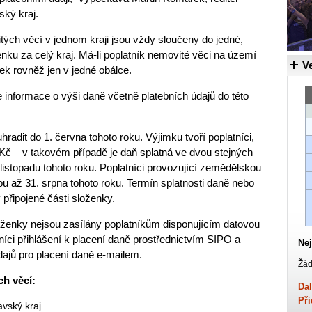
ský kraj.
tých věcí v jednom kraji jsou vždy sloučeny do jedné,
enku za celý kraj. Má-li poplatník nemovité věci na území
Ve
nek rovněž jen v jedné obálce.
 informace o výši daně včetně platebních údajů do této
radit do 1. června tohoto roku. Výjimku tvoří poplatníci,
 Kč – v takovém případě je daň splatná ve dvou stejných
 listopadu tohoto roku. Poplatníci provozující zemědělskou
ou až 31. srpna tohoto roku. Termín splatnosti daně nebo
 připojené části složenky.
oženky nejsou zasílány poplatníkům disponujícím datovou
tníci přihlášení k placení daně prostřednictvím SIPO a
Nej
údajů pro placení daně e-mailem.
Žád
ch věcí:
Dal
Při
vský kraj