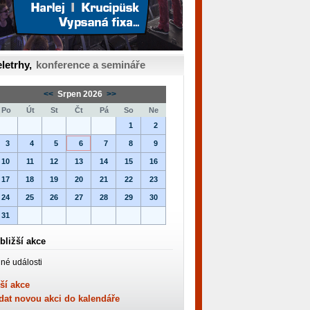
letrhy,
konference a semináře
<<
Srpen 2026
>>
Po
Út
St
Čt
Pá
So
Ne
1
2
3
4
5
6
7
8
9
10
11
12
13
14
15
16
17
18
19
20
21
22
23
24
25
26
27
28
29
30
31
bližší akce
né události
ší akce
dat novou akci do kalendáře