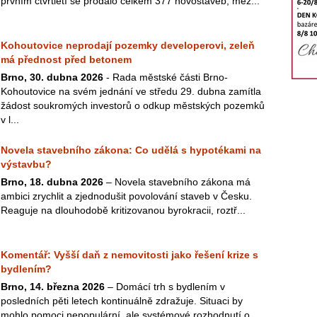
prvním čtvrtletí se prodalo celkem 377 novostaveb, mez...
Kohoutovice neprodají pozemky developerovi, zeleň
má přednost před betonem
Brno, 30. dubna 2026
- Rada městské části Brno-
Kohoutovice na svém jednání ve středu 29. dubna zamítla
žádost soukromých investorů o odkup městských pozemků
v l...
Novela stavebního zákona: Co udělá s hypotékami na
výstavbu?
Brno, 18. dubna 2026
– Novela stavebního zákona má
ambici zrychlit a zjednodušit povolování staveb v Česku.
Reaguje na dlouhodobě kritizovanou byrokracii, roztř...
Komentář: Vyšší daň z nemovitosti jako řešení krize s
bydlením?
Brno, 14. března 2026
– Domácí trh s bydlením v
posledních pěti letech kontinuálně zdražuje. Situaci by
mohlo pomoci nepopulární, ale systémové rozhodnutí o