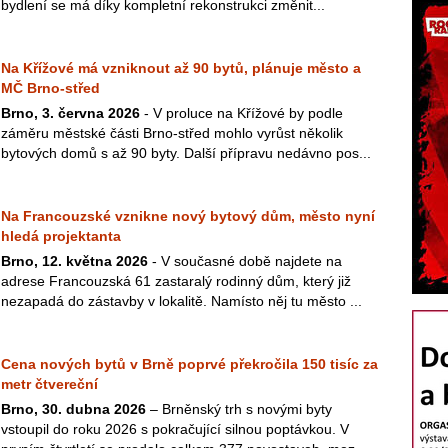
bydlení se má díky kompletní rekonstrukci změnit...
Na Křížové má vzniknout až 90 bytů, plánuje město a
MČ Brno-střed
Brno, 3. června 2026
- V proluce na Křížové by podle
záměru městské části Brno-střed mohlo vyrůst několik
bytových domů s až 90 byty. Další přípravu nedávno pos...
Na Francouzské vznikne nový bytový dům, město nyní
hledá projektanta
Brno, 12. května 2026
- V současné době najdete na
adrese Francouzská 61 zastaralý rodinný dům, který již
nezapadá do zástavby v lokalitě. Namísto něj tu město ...
Cena nových bytů v Brně poprvé překročila 150 tisíc za
metr čtvereční
Brno, 30. dubna 2026
– Brněnský trh s novými byty
vstoupil do roku 2026 s pokračující silnou poptávkou. V