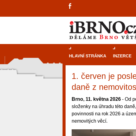
HLAVNÍ STRÁNKA
INZERCE
1. červen je pos
daně z nemovitost
Brno, 11. května 2026
- Od p
složenky na úhradu této daně
povinnosti na rok 2026 a územ
nemovitých věcí.
návštěvníky, tak pro příležitostné h