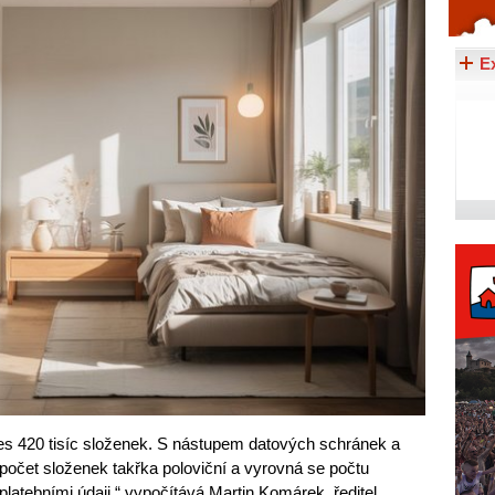
Celý článek...
E
přes 420 tisíc složenek. S nástupem datových schránek a
 počet složenek takřka poloviční a vyrovná se počtu
platebními údaji,“ vypočítává Martin Komárek, ředitel