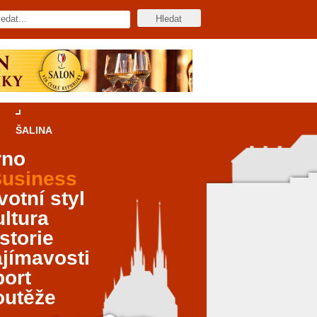
ŠALINA
rno
usiness
votní styl
ltura
storie
jímavosti
port
outěže