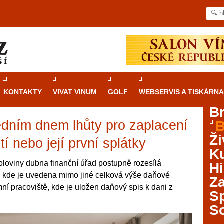
KONTAKTY
VIVAT VINUM
GOLF
WEBSERVIS A TISKÁRNA
B
ledním dnem lhůty pro zaplacení
B
Průvodce
kasinovými hrami v Brně: Od
Ži
rulety po video automaty
í nebo její první splátky
Ku
Brno je městem známým pro zajímavé památky, skvělé
oloviny dubna finanční úřad postupně rozesílá
Hi
restaurace, divadla a univerzity. Mimo jiné je ale také
, kde je uvedena mimo jiné celková výše daňové
Za
místem, kde si můžete legálně a bezpečně vyzkoušet
ní pracoviště, kde je uložen daňový spis k dani z
různé kasinové hry. V neustále kvetoucí moravské
S
metropoli naleznete širokou nabídku her od klasické
S
rulety až po moderní automaty jak pro pravidelné
ráče. V...