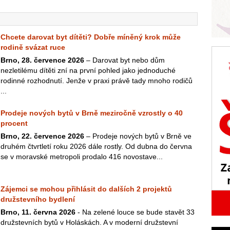
Chcete darovat byt dítěti? Dobře míněný krok může
rodině svázat ruce
Brno, 28. července 2026
– Darovat byt nebo dům
nezletilému dítěti zní na první pohled jako jednoduché
rodinné rozhodnutí. Jenže v praxi právě tady mnoho rodičů
...
Prodeje nových bytů v Brně meziročně vzrostly o 40
procent
Brno, 22. července 2026
– Prodeje nových bytů v Brně ve
druhém čtvrtletí roku 2026 dále rostly. Od dubna do června
se v moravské metropoli prodalo 416 novostave...
Zájemci se mohou přihlásit do dalších 2 projektů
družstevního bydlení
Brno, 11. června 2026
- Na zelené louce se bude stavět 33
družstevních bytů v Holáskách. A v moderní družstevní