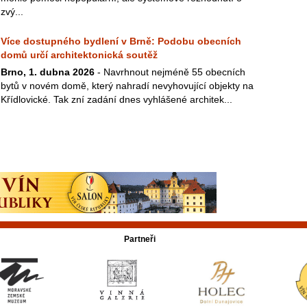
zvý...
Více dostupného bydlení v Brně: Podobu obecních
domů určí architektonická soutěž
Brno, 1. dubna 2026
- Navrhnout nejméně 55 obecních
bytů v novém domě, který nahradí nevyhovující objekty na
Křídlovické. Tak zní zadání dnes vyhlášené architek...
Partneři