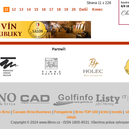
Strana 11 z 228
11
12
13
14
15
16
17
18
19
20
Další
Konec
Partneři
k Brno
|
Časopis Brno Business
|
Fotogalerie
|
Brno TOP 100
|
krimi
|
trends
|
s
údajů.
Copyright © 2024 www.iBrno.cz - ISSN 1805-8531. Všechna práva vyhraze