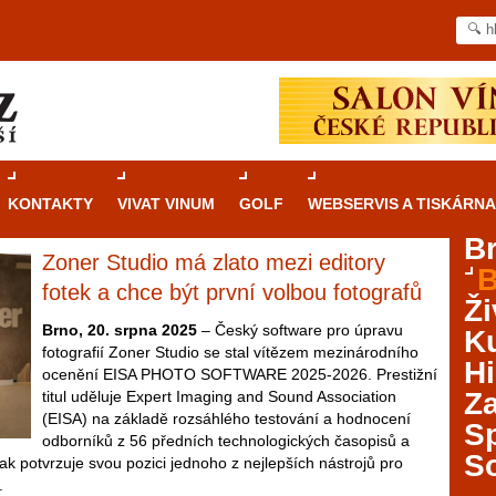
KONTAKTY
VIVAT VINUM
GOLF
WEBSERVIS A TISKÁRNA
B
Zoner Studio má zlato mezi editory
B
Průvodce
kasinovými hrami v Brně: Od
fotek a chce být první volbou fotografů
Ži
rulety po video automaty
Brno, 20. srpna 2025
– Český software pro úpravu
Ku
fotografií Zoner Studio se stal vítězem mezinárodního
Brno je městem známým pro zajímavé památky, skvělé
Hi
ocenění EISA PHOTO SOFTWARE 2025-2026. Prestižní
restaurace, divadla a univerzity. Mimo jiné je ale také
Za
titul uděluje Expert Imaging and Sound Association
místem, kde si můžete legálně a bezpečně vyzkoušet
(EISA) na základě rozsáhlého testování a hodnocení
různé kasinové hry. V neustále kvetoucí moravské
S
odborníků z 56 předních technologických časopisů a
metropoli naleznete širokou nabídku her od klasické
S
ak potvrzuje svou pozici jednoho z nejlepších nástrojů pro
rulety až po moderní automaty jak pro pravidelné
.
ráče. V...