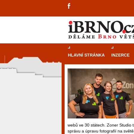
HLAVNÍ STRÁNKA
INZERCE
webů ve 30 státech. Zoner Studio t
správu a úpravu fotografií na světě
návštěvníky, tak pro příležitostné h