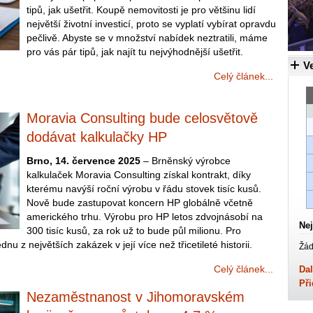
tipů, jak ušetřit. Koupě nemovitosti je pro většinu lidí
největší životní investicí, proto se vyplatí vybírat opravdu
pečlivě. Abyste se v množství nabídek neztratili, máme
pro vás pár tipů, jak najít tu nejvýhodnější ušetřit.
Ve
Celý článek...
Moravia Consulting bude celosvětově
dodávat kalkulačky HP
Brno, 14. července 2025
– Brněnský výrobce
kalkulaček Moravia Consulting získal kontrakt, díky
kterému navýší roční výrobu v řádu stovek tisíc kusů.
Nově bude zastupovat koncern HP globálně včetně
amerického trhu. Výrobu pro HP letos zdvojnásobí na
Nej
300 tisíc kusů, za rok už to bude půl milionu. Pro
u z největších zakázek v její více než třicetileté historii.
Žád
Celý článek...
Dal
Při
Nezaměstnanost v Jihomoravském