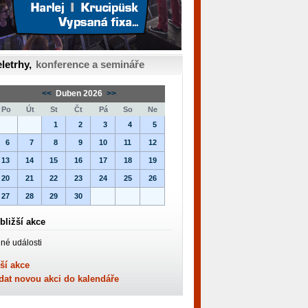
letrhy,
konference a semináře
<<
Duben 2026
>>
Po
Út
St
Čt
Pá
So
Ne
1
2
3
4
5
6
7
8
9
10
11
12
13
14
15
16
17
18
19
20
21
22
23
24
25
26
27
28
29
30
bližší akce
né události
ší akce
dat novou akci do kalendáře