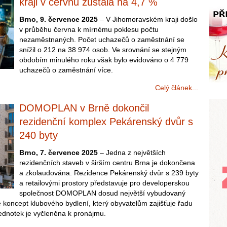
kraji v červnu zůstala na 4,7 %
Brno, 9. července 2025
– V Jihomoravském kraji došlo
v průběhu června k mírnému poklesu počtu
nezaměstnaných. Počet uchazečů o zaměstnání se
snížil o 212 na 38 974 osob. Ve srovnání se stejným
obdobím minulého roku však bylo evidováno o 4 779
uchazečů o zaměstnání více.
Celý článek...
DOMOPLAN v Brně dokončil
rezidenční komplex Pekárenský dvůr s
240 byty
Brno, 7. července 2025
– Jedna z největších
rezidenčních staveb v širším centru Brna je dokončena
a zkolaudována. Rezidence Pekárenský dvůr s 239 byty
a retailovými prostory představuje pro developerskou
společnost DOMOPLAN dosud největší vybudovaný
e koncept klubového bydlení, který obyvatelům zajišťuje řadu
jednotek je vyčleněna k pronájmu.