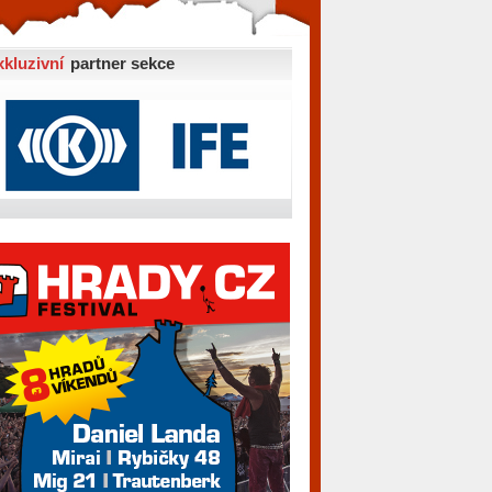
xkluzivní
partner sekce