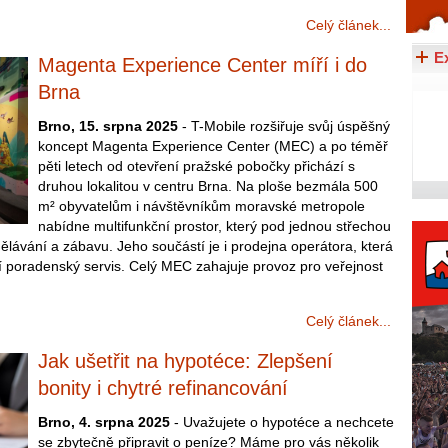
Celý článek...
Celý článek...
E
Magenta Experience Center míří i do
Brna
Brno, 15. srpna 2025
- T-Mobile rozšiřuje svůj úspěšný
koncept Magenta Experience Center (MEC) a po téměř
pěti letech od otevření pražské pobočky přichází s
druhou lokalitou v centru Brna. Na ploše bezmála 500
m² obyvatelům i návštěvníkům moravské metropole
nabídne multifunkční prostor, který pod jednou střechou
ělávání a zábavu. Jeho součástí je i prodejna operátora, která
í poradenský servis. Celý MEC zahajuje provoz pro veřejnost
Celý článek...
Jak ušetřit na hypotéce: Zlepšení
bonity i chytré refinancování
Brno, 4. srpna 2025
- Uvažujete o hypotéce a nechcete
se zbytečně připravit o peníze? Máme pro vás několik