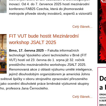
inovací. Od 4. do 7. července 2025 hostí mezinárodní
konferenci FAB25 Czechia, která do jihomoravské
metropole přivede stovky inovátorů, expertů a vizionářů
Celý článek...
FIT VUT bude hostit Mezinárodní
workshop JSALT 2025
Brno, 17. června 2025
– Fakulta informačních
technologií Vysokého učení technického v Brně (FIT
VUT) hostí od 23. června do 1. srpna již 32. ročník
prestižního mezinárodního workshopu JSALT 2025.
Renomovaná akce z oblasti výzkumu umělé inteligence,
jejímž dlouhodobým organizátorem je americká Johns
a světové špičky v oboru strojového zpracování přirozeného
t jako ocenění dlouholeté práce brněnské výzkumné skupiny
ího, profesora Jana Černockého.
Celý článek...