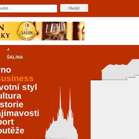
ŠALINA
rno
usiness
votní styl
ltura
storie
jímavosti
port
outěže