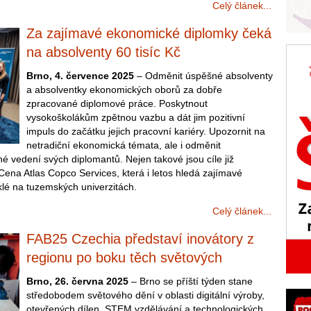
Celý článek...
Za zajímavé ekonomické diplomky čeká
na absolventy 60 tisíc Kč
Brno, 4. července 2025
– Odměnit úspěšné absolventy
a absolventky ekonomických oborů za dobře
zpracované diplomové práce. Poskytnout
vysokoškolákům zpětnou vazbu a dát jim pozitivní
impuls do začátku jejich pracovní kariéry. Upozornit na
netradiční ekonomická témata, ale i odměnit
 vedení svých diplomantů. Nejen takové jsou cíle již
ena Atlas Copco Services, která i letos hledá zajímavé
lé na tuzemských univerzitách.
Celý článek...
FAB25 Czechia představí inovátory z
regionu po boku těch světových
Brno, 26. června 2025
– Brno se příští týden stane
středobodem světového dění v oblasti digitální výroby,
otevřených dílen, STEM vzdělávání a technologických