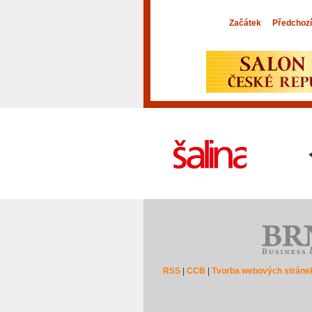
Začátek
Předchozí
RSS
|
CCB
|
Tvorba webových stráne