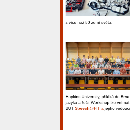
z více než 50 zemí světa.
Hopkins University, přiláká do Brn
jazyka a řeči. Workshop lze vníma
BUT
Speech@FIT a
jejího vedouc