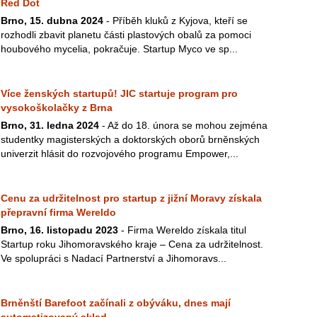
Red Dot
Brno, 15. dubna 2024
- Příběh kluků z Kyjova, kteří se
rozhodli zbavit planetu části plastových obalů za pomoci
houbového mycelia, pokračuje. Startup Myco ve sp...
Více ženských startupů! JIC startuje program pro
vysokoškolačky z Brna
Brno, 31. ledna 2024
- Až do 18. února se mohou zejména
studentky magisterských a doktorských oborů brněnských
univerzit hlásit do rozvojového programu Empower,...
Cenu za udržitelnost pro startup z jižní Moravy získala
přepravní firma Wereldo
Brno, 16. listopadu 2023
- Firma Wereldo získala titul
Startup roku Jihomoravského kraje – Cena za udržitelnost.
Ve spolupráci s Nadací Partnerství a Jihomoravs...
Brněnští Barefoot začínali z obýváku, dnes mají