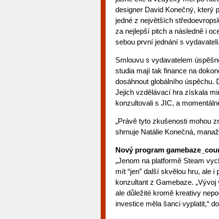
designer David Konečný, který 
jedné z největších středoevrop
za nejlepší pitch a následně i o
sebou první jednání s vydavateli
Smlouvu s vydavatelem úspěšně 
studia mají tak finance na dokonč
dosáhnout globálního úspěchu. D
Jejich vzdělávací hra získala mi
konzultovali s JIC, a momentálně
„Právě tyto zkušenosti mohou zm
shrnuje Natálie Konečná, man
Nový program gamebaze_course
„Jenom na platformě Steam vych
mít “jen” další skvělou hru, ale 
konzultant z Gamebaze. „Vývoj v
ale důležité kromě kreativy nep
investice měla šanci vyplatit,“ d