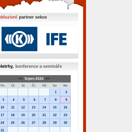
xkluzivní
partner sekce
letrhy,
konference a semináře
<<
Srpen 2026
>>
Po
Út
St
Čt
Pá
So
Ne
1
2
3
4
5
6
7
8
9
10
11
12
13
14
15
16
17
18
19
20
21
22
23
24
25
26
27
28
29
30
31