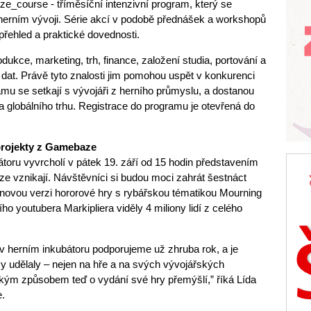
e_course - tříměsíční intenzivní program, který se
 herním vývoji. Série akcí v podobě přednášek a workshopů
přehled a praktické dovednosti.
dukce, marketing, trh, finance, založení studia, portování a
 dat. Právě tyto znalosti jim pomohou uspět v konkurenci
mu se setkají s vývojáři z herního průmyslu, a dostanou
 a globálního trhu. Registrace do programu je otevřená do
 projekty z Gamebaze
átoru vyvrcholí v pátek 19. září od 15 hodin představením
e vznikají. Návštěvníci si budou moci zahrát šestnáct
u novou verzi hororové hry s rybářskou tématikou Mourning
ího youtubera Markipliera viděly 4 miliony lidí z celého
 v herním inkubátoru podporujeme už zhruba rok, a je
my udělaly – nejen na hře a na svých vývojářských
akým způsobem teď o vydání své hry přemýšlí,” říká Lída
.