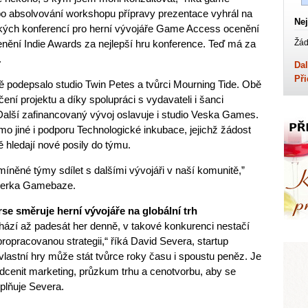
po absolvování workshopu přípravy prezentace vyhrál na
Nej
ských konferencí pro herní vývojáře Game Access ocenění
cenění Indie Awards za nejlepší hru konference. Teď má za
Žád
.
Dal
Při
podepsalo studio Twin Petes a tvůrci Mourning Tide. Obě
ení projektu a díky spolupráci s vydavateli i šanci
alší zafinancovaný vývoj oslavuje i studio Veska Games.
mo jiné i podporu Technologické inkubace, jejichž žádost
 hledají nové posily do týmu.
íněné týmy sdílet s dalšími vývojáři v naší komunitě,”
ažerka Gamebaze.
 směruje herní vývojáře na globální trh
ází až padesát her denně, v takové konkurenci nestačí
i propracovanou strategii,“ říká David Severa, startup
lastní hry může stát tvůrce roky času i spoustu peněz. Je
odcenit marketing, průzkum trhu a cenotvorbu, aby se
oplňuje Severa.