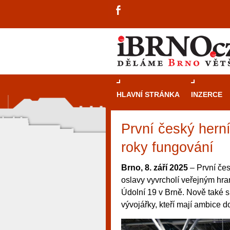
HLAVNÍ STRÁNKA
INZERCE
První český hern
roky fungování
Brno, 8. září 2025
– První čes
oslavy vyvrcholí veřejným hra
Údolní 19 v Brně. Nově také 
vývojářky, kteří mají ambice do
návštěvníky, tak pro příležitostné h