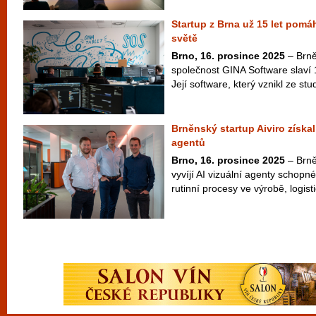
Startup z Brna už 15 let pomá
světě
Brno, 16. prosince 2025
– Brně
společnost GINA Software slaví 
Její software, který vznikl ze st
Brněnský startup Aiviro získal 
agentů
Brno, 16. prosince 2025
– Brněn
vyvíjí AI vizuální agenty schopné
rutinní procesy ve výrobě, logisti