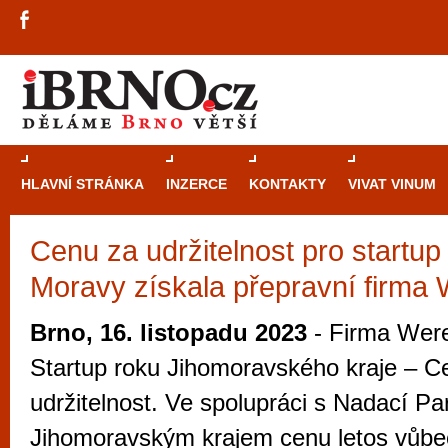
HLAVNÍ STRÁNKA
INZERCE
KONTAKTY
VIVAT VINUM
Cenu za udržitelnost pro startup 
Průvodce
kasi
Moravy získala přepravní firma 
Brně: Od rulet
automaty
Brno, 16. listopadu 2023
- Firma Werel
Brno je měs
Startup roku Jihomoravského kraje – C
zajímavé p
udržitelnost. Ve spolupráci s Nadací Par
restaurace, div
Jihomoravským krajem cenu letos vůbe
Mimo jiné je ale také místem, kde si můžet