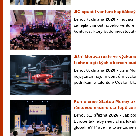
JIC spustil venture kapitálový
Brno, 7. dubna 2026
- Inovační
zahájila činnost nového venture
Ventures, který bude investovat 
Jižní Morava roste ve výzkumu
technologických oborech bu
Brno, 8. dubna 2026
- Jižní Mo
nejvýznamnějším centrům výzku
podnikání a talentu v Česku. Uka
Konference Startup Money uká
růstovou mezeru startupů ze 
Brno, 31. března 2026
- Jak pos
Evropě tak, aby neuvízl na lokál
globálně? Právě na to se zaměří 