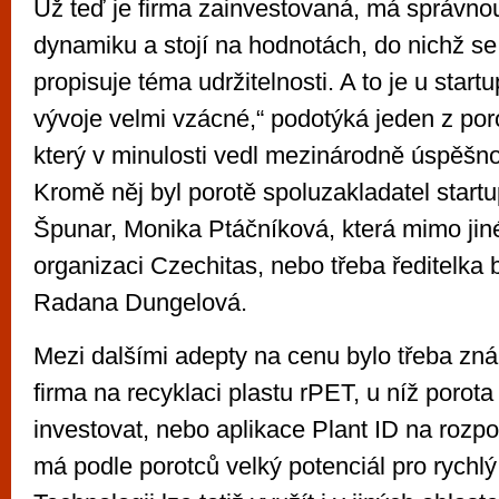
Už teď je firma zainvestovaná, má správno
dynamiku a stojí na hodnotách, do nichž se 
propisuje téma udržitelnosti. A to je u startu
vývoje velmi vzácné,“ podotýká jeden z por
který v minulosti vedl mezinárodně úspěšn
Kromě něj byl porotě spoluzakladatel star
Špunar, Monika Ptáčníková, která mimo jin
organizaci Czechitas, nebo třeba ředitelka
Radana Dungelová.
Mezi dalšími adepty na cenu bylo třeba z
firma na recyklaci plastu rPET, u níž porot
investovat, nebo aplikace Plant ID na rozpo
má podle porotců velký potenciál pro rychlý