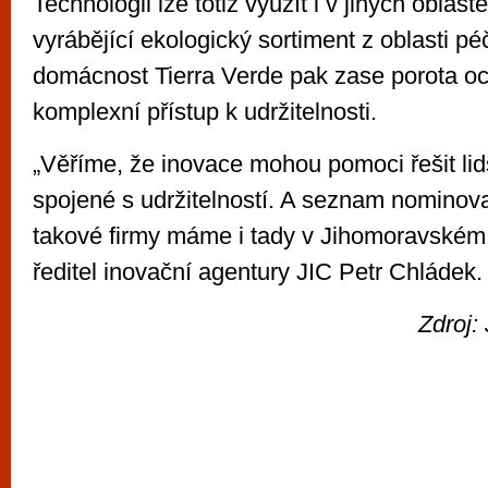
Technologii lze totiž využít i v jiných oblast
vyrábějící ekologický sortiment z oblasti péč
domácnost Tierra Verde pak zase porota o
komplexní přístup k udržitelnosti.
„Věříme, že inovace mohou pomoci řešit lid
spojené s udržitelností. A seznam nominov
takové firmy máme i tady v Jihomoravském k
ředitel inovační agentury JIC Petr Chládek.
Zdroj: