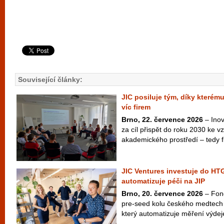
Související články:
JIC posiluje tým, díky kterém
víc firem
Brno, 22. července 2026
– Inov
za cíl přispět do roku 2030 ke vzn
akademického prostředí – tedy fi
JIC Ventures investuje do HTG
automatizuje péči na JIP
Brno, 20. července 2026
– Fond
pre-seed kolu českého medtech
který automatizuje měření výdej