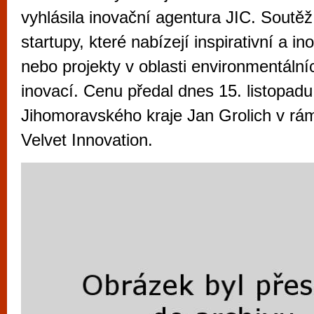
vyzkoušet různé kasinové hry. V neustál
vyhlásila inovační agentura JIC. Soutěž
metropoli naleznete širokou nabídku her o
startupy, které nabízejí inspirativní a in
po moderní automaty jak pro pravidelné n
nebo projekty v oblasti environmentální
příležitostné hráče. V...
inovací. Cenu předal dnes 15. listopad
Jihomoravského kraje Jan Grolich v rá
Velvet Innovation.