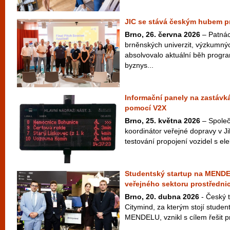
JIC se stává českým hubem pr
Brno, 26. června 2026
– Patnác
brněnských univerzit, výzkumný
absolvovalo aktuální běh progr
byznys...
Informační panely na zastávká
pomocí V2X
Brno, 25. května 2026
– Společ
koordinátor veřejné dopravy v J
testování propojení vozidel s ele
Studentský startup na MENDE
veřejného sektoru prostřednic
Brno, 20. dubna 2026
- Český t
Citymind, za kterým stojí studen
MENDELU, vznikl s cílem řešit pr