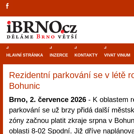
HLAVNÍ STRÁNKA
INZERCE
KONTAKTY
VIVAT VINUM
Rezidentní parkování se v létě ro
Průvodce
kasi
Bohunic
Brně: Od rulet
automaty
Brno, 2. července 2026
- K oblastem r
Brno je měs
parkování se už brzy přidá další městs
zajímavé p
zóny začnou platit zkraje srpna v Bohun
restaurace, div
oblasti 8-02 Spodní. Již dříve naplánov
Mimo jiné je ale také místem, kde si můžet