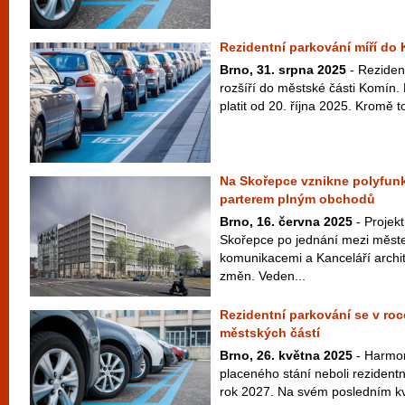
Rezidentní parkování míří do
Brno, 31. srpna 2025
- Rezident
rozšíří do městské části Komín
platit od 20. října 2025. Kromě to
Na Skořepce vznikne polyfun
parterem plným obchodů
Brno, 16. června 2025
- Projek
Skořepce po jednání mezi měst
komunikacemi a Kanceláří archi
změn. Veden...
Rezidentní parkování se v roce
městských částí
Brno, 26. května 2025
- Harmon
placeného stání neboli rezident
rok 2027. Na svém posledním kv