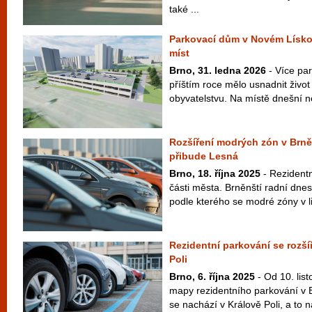
také ...
Parkovací dům v Novém Lísko
míst
Brno, 31. ledna 2026
- Více par
příštím roce mělo usnadnit živo
obyvatelstvu. Na místě dnešní ne
Rozšíření modrých zón v Brn
přibude Lesná
Brno, 18. října 2025
- Rezidentn
části města. Brněnští radní dnes 
podle kterého se modré zóny v li
Rezidentní parkování se rozšíř
Poli
Brno, 6. října 2025
- Od 10. lis
mapy rezidentního parkování v 
se nachází v Králově Poli, a to n