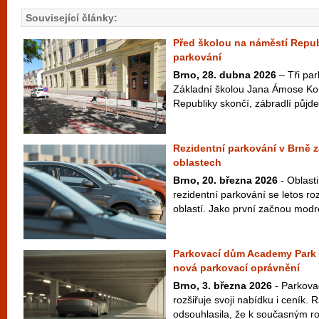
Související články:
Před školou na náměstí Republ
parkování
Brno, 28. dubna 2026
– Tři par
Základní školou Jana Ámose K
Republiky skončí, zábradlí půjde
Rezidentní parkování v Brně za
oblastech
Brno, 20. března 2026
- Oblasti
rezidentní parkování se letos ro
oblastí. Jako první začnou modré
Parkovací dům Academy Park 
nová parkovací oprávnění
Brno, 3. března 2026
- Parkova
rozšiřuje svoji nabídku i ceník.
odsouhlasila, že k současným 