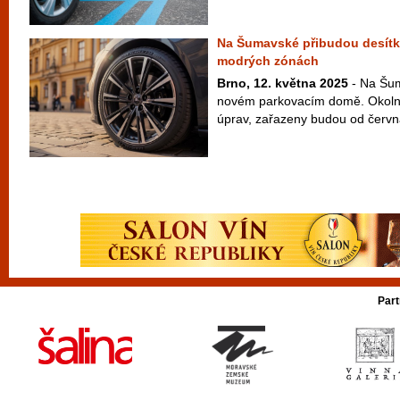
Na Šumavské přibudou desítk
modrých zónách
Brno, 12. května 2025
- Na Šum
novém parkovacím domě. Okolní
úprav, zařazeny budou od června
Part