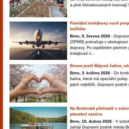
a plně klimatizovaných tramvají 
Parciální trolejbusy nově pro
letištěm
Brno, 5. června 2026
- Dopravn
(DPMB) pokračuje v ekologizac
dopravy. Po úspěšném pilotním 
trolejbusů n...
Brnem jezdí Májová šalina, zdo
Brno, 3. května 2026
- Do brněn
šalina, která má speciální polep
jejich nejbližší. Dopravní podnik
Na Brněnské přehradě v sobotu
plavební sezóna
Brno, 10. dubna 2026
- V sobot
zahájí Dopravní podnik města Br