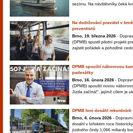
sezónu. Na návštěvníky čeká kr
Na dodržování pravidel v brn
preventistů
Brno, 19. března 2026
- Doprav
(DPMB) spustil pilotní projekt pre
zajistit pořádek a pohodlné cest
DPMB spouští náborovou kam
padesátky
Brno, 16. února 2026
- Dopravn
(DPMB) spouští novou náborov
Jízda začíná!“, jejímž cílem je uk
DPMB loni dosáhl rekordních t
Brno, 4. února 2026
- Dopravní
dosáhl v loňském roce historicky
jízdného činily 1,066 miliardy kor