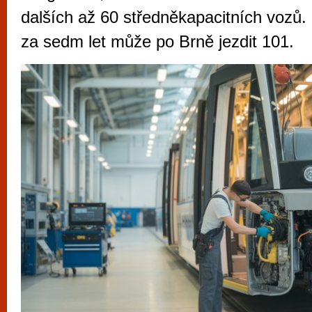
vyzkoušet různé kasinové hry. V neustál
dalších až 60 středněkapacitních vozů. 
metropoli naleznete širokou nabídku her o
za sedm let může po Brně jezdit 101.
po moderní automaty jak pro pravidelné n
příležitostné hráče. V...