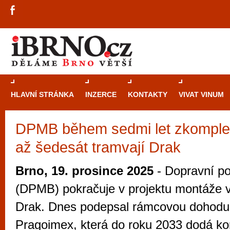
HLAVNÍ STRÁNKA
INZERCE
KONTAKTY
VIVAT VINUM
DPMB během sedmi let zkomplet
Průvodce
kasi
až šedesát tramvají Drak
Brně: Od rulet
automaty
Brno, 19. prosince 2025
- Dopravní p
Brno je měs
(DPMB) pokračuje v projektu montáže v
zajímavé p
Drak. Dnes podepsal rámcovou dohodu 
restaurace, div
Pragoimex, která do roku 2033 dodá k
Mimo jiné je ale také místem, kde si můžet