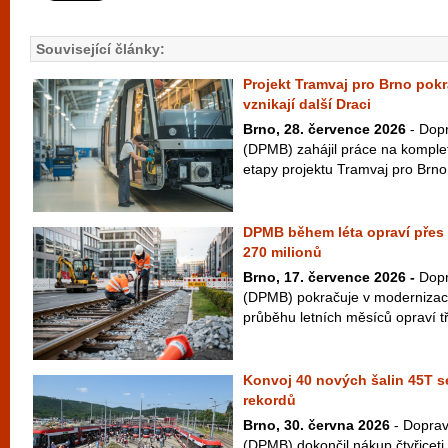
Související články:
Projekt Tramvaj pro Brno pok
vznikají další Draci
Brno, 28. července 2026
- Dopr
(DPMB) zahájil práce na komple
etapy projektu Tramvaj pro Brno
DPMB během léta opraví přes d
270 milionů
Brno, 17. července 2026 -
Dopr
(DPMB) pokračuje v modernizaci 
průběhu letních měsíců opraví tř
Konvoj 40 nových šalin 45T s
rekordů
Brno, 30. června 2026
- Doprav
(DPMB) dokončil nákup čtyřicet