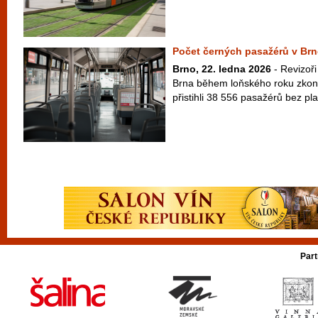
Počet černých pasažérů v Brn
Brno, 22. ledna 2026
- Revizoř
Brna během loňského roku zkont
přistihli 38 556 pasažérů bez pla
Part