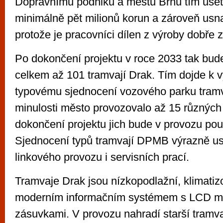
Dopravnímu podniku a městu Brnu tím ušet
minimálně pět milionů korun a zároveň usna
protože je pracovníci dílen z výroby dobře z
Po dokončení projektu v roce 2033 tak bude
celkem až 101 tramvají Drak. Tím dojde k
typovému sjednocení vozového parku tramv
minulosti město provozovalo až 15 různých
dokončení projektu jich bude v provozu po
Sjednocení typů tramvají DPMB výrazně us
linkového provozu i servisních prací.
Tramvaje Drak jsou nízkopodlažní, klimati
moderním informačním systémem s LCD m
zásuvkami. V provozu nahradí starší tramva