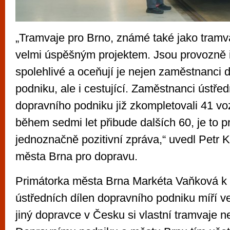
„Tramvaje pro Brno, známé také jako tramv
velmi úspěšným projektem. Jsou provozně i
spolehlivé a oceňují je nejen zaměstnanci 
podniku, ale i cestující. Zaměstnanci ústřed
dopravního podniku již zkompletovali 41 v
během sedmi let přibude dalších 60, je to p
jednoznačně pozitivní zpráva,“ uvedl Petr K
města Brna pro dopravu.
Primátorka města Brna Markéta Vaňková k 
ústředních dílen dopravního podniku míří v
jiný dopravce v Česku si vlastní tramvaje n