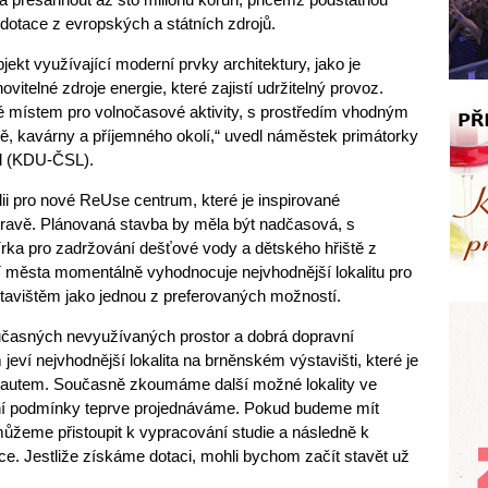
 dotace z evropských a státních zdrojů.
ekt využívající moderní prvky architektury, jako je
vitelné zdroje energie, které zajistí udržitelný provoz.
 místem pro volnočasové aktivity, s prostředím vhodným
tě, kavárny a příjemného okolí,“ uvedl náměstek primátorky
tal (KDU-ČSL).
dii pro nové ReUse centrum, které je inspirované
travě. Plánovaná stavba by měla být nadčasová, s
rka pro zadržování dešťové vody a dětského hřiště z
í města momentálně vyhodnocuje nejvhodnější lokalitu pro
avištěm jako jednou z preferovaných možností.
časných nevyužívaných prostor a dobrá dopravní
ví nejvhodnější lokalita na brněnském výstavišti, které je
 autem. Současně zkoumáme další možné lokality ve
tní podmínky teprve projednáváme. Pokud budeme mít
, můžeme přistoupit k vypracování studie a následně k
e. Jestliže získáme dotaci, mohli bychom začít stavět už