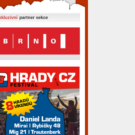
xkluzivní
partner sekce