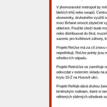
V jihomoravské metropoli by měl
bleších trhů nebo swapů. Centrum
ekonomiky, druhotného využití o
moci Brňané omezit zbytečné vy
oblečení. Použité zboží bude m
nebo distribuovat do škol, muze
sazenic pro květinové záhony, k
Projekt ReUse má za cíl znovu vyu
nepotřebují. ReUse pointy jsou
střediscích odpadu.
Projekt RetroUse se zaměřuje n
odevzdat v externím skladu na 
krytu 10-Z na Husově ulici.
Projekt ReNab dává druhou šanc
brněnským rodinám, které si ne
některých sběrných středisek o