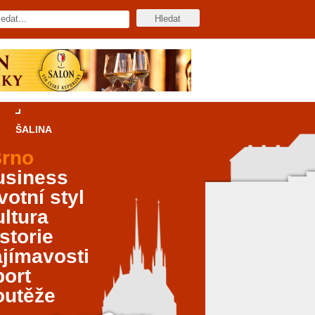
ŠALINA
rno
usiness
votní styl
ltura
storie
jímavosti
port
outěže