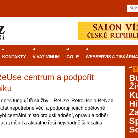
KONTAKTY
VIVAT VINUM
GOLF
WEBSERVIS A TISKÁRNA
B
ReUse centrum a podpořit
B
Průvodce
kasinovými hrami v Brně: Od
Ži
rulety po video automaty
miku
Ku
Brno je městem známým pro zajímavé památky, skvělé
dnes fungují tři služby – ReUse, RetroUse a ReNab,
Hi
restaurace, divadla a univerzity. Mimo jiné je ale také
dat nepotřebné věci a podporují jejich opětovné
Za
místem, kde si můžete legálně a bezpečně vyzkoušet
ybí centrální místo pro uskladnění, opravu a odběr
různé kasinové hry. V neustále kvetoucí moravské
S
uaci změnit a aktuálně řeší nejvhodnější lokalitu
metropoli naleznete širokou nabídku her od klasické
S
rulety až po moderní automaty jak pro pravidelné
ráče. V...