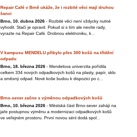
Repair Café v Brně ukáže, že i rozbité věci mají druhou
šanci
Brno, 10. dubna 2026
- Rozbité věci není vždycky nutné
vyhodit. Stačí je opravit. Pokud si s tím ale nevíte rady,
vyrazte na Repair Café. Drobnou elektroniku, k...
V kampusu MENDELU přibylo přes 300 košů na třídění
odpadu
Brno, 18. března 2026
- Mendelova univerzita pořídila
celkem 334 nových odpadkových košů na plasty, papír, sklo
a směsný odpad. Nové koše budou k dispozici po c...
Brno-sever začne s výměnou odpadkových košů
Brno, 10. března 2026
- Městská část Brno-sever zahájí na
jaře postupnou výměnu a modernizaci odpadkových košů
ve veřejném prostoru. První novou sérii dodá spol...