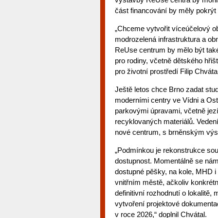
část financování by měly pokrýt
„Chceme vytvořit víceúčelový obj
modrozelená infrastruktura a obno
ReUse centrum by mělo být také
pro rodiny, včetně dětského hřiš
pro životní prostředí Filip Chvá
Ještě letos chce Brno zadat stu
moderními centry ve Vídni a Os
parkovými úpravami, včetně jezí
recyklovaných materiálů. Veden
nové centrum, s brněnským výst
„Podmínkou je rekonstrukce sou
dostupnost. Momentálně se nám je
dostupné pěšky, na kole, MHD i
vnitřním městě, ačkoliv konkré
definitivní rozhodnutí o lokalitě
vytvoření projektové dokumentac
v roce 2026,“ doplnil Chvátal.