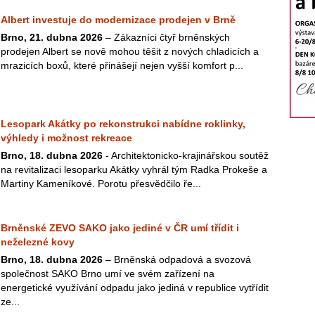
Albert investuje do modernizace prodejen v Brně
Brno, 21. dubna 2026
– Zákazníci čtyř brněnských
prodejen Albert se nově mohou těšit z nových chladicích a
mrazicích boxů, které přinášejí nejen vyšší komfort p...
Lesopark Akátky po rekonstrukci nabídne roklinky,
výhledy i možnost rekreace
Brno, 18. dubna 2026
- Architektonicko-krajinářskou soutěž
na revitalizaci lesoparku Akátky vyhrál tým Radka Prokeše a
Martiny Kameníkové. Porotu přesvědčilo ře...
Brněnské ZEVO SAKO jako jediné v ČR umí třídit i
neželezné kovy
Brno, 18. dubna 2026
– Brněnská odpadová a svozová
společnost SAKO Brno umí ve svém zařízení na
energetické využívání odpadu jako jediná v republice vytřídit
ze...