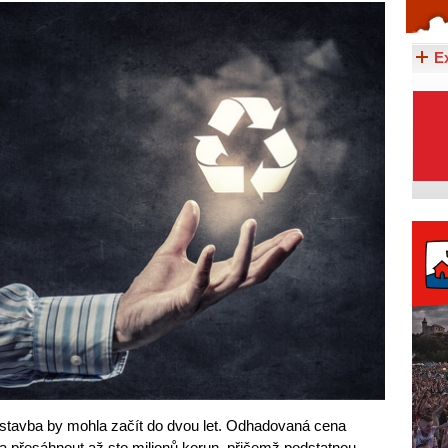
Celý článek...
E
ýstavba by mohla začít do dvou let. Odhadovaná cena
 přesáhnout až sto milionů korun, přičemž podstatnou