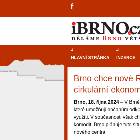
HLAVNÍ STRÁNKA
INZERCE
Brno chce nové 
cirkulární ekono
Brno, 18. října 2024
– V Brně 
které umožňují občanům odklá
využití. V současnosti však ch
komodit. Brno plánuje tuto sit
nového centra.
návštěvníky, tak pro příležitostné h