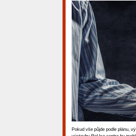
Pokud vše půjde podle plánu, v
výstavby ReUse centra by mohla