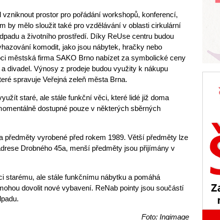
 vzniknout prostor pro pořádání workshopů, konferencí,
 by mělo sloužit také pro vzdělávání v oblasti cirkulární
dpadu a životního prostředí. Díky ReUse centru budou
hazování komodit, jako jsou nábytek, hračky nebo
oci městská firma SAKO Brno nabízet za symbolické ceny
í a divadel. Výnosy z prodeje budou využity k nákupu
teré spravuje Veřejná zeleň města Brna.
žít staré, ale stále funkční věci, které lidé již doma
 momentálně dostupné pouze v některých sběrných
a předměty vyrobené před rokem 1989. Větší předměty lze
adrese Drobného 45a, menší předměty jsou přijímány v
i starému, ale stále funkčnímu nábytku a pomáhá
mohou dovolit nové vybavení. ReNab pointy jsou součástí
dpadu.
Foto: Ingimage