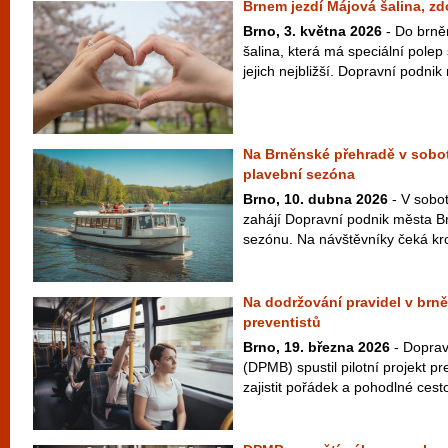
Brnem jezdí Májová šalina, zdo
Brno, 3. května 2026
- Do brněn
šalina, která má speciální polep
jejich nejbližší. Dopravní podnik
Na Brněnské přehradě v sobotu
plavební sezóna
Brno, 10. dubna 2026
- V sobot
zahájí Dopravní podnik města Br
sezónu. Na návštěvníky čeká kr
Na dodržování pravidel v brn
preventistů
Brno, 19. března 2026
- Doprav
(DPMB) spustil pilotní projekt pre
zajistit pořádek a pohodlné cest