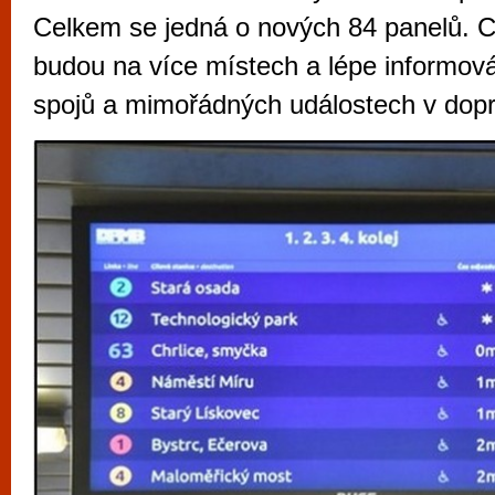
vyzkoušet různé kasinové hry. V neustál
Celkem se jedná o nových 84 panelů. Ce
metropoli naleznete širokou nabídku her o
budou na více místech a lépe informová
po moderní automaty jak pro pravidelné n
spojů a mimořádných událostech v dop
příležitostné hráče. V...