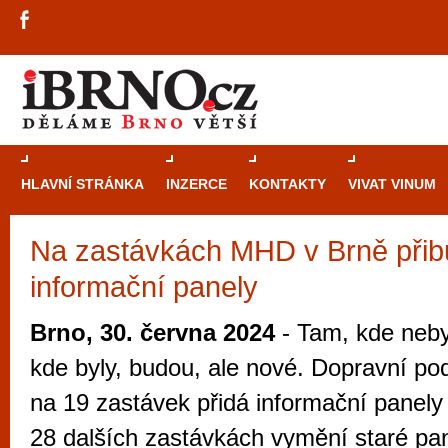
HLAVNÍ STRÁNKA
INZERCE
KONTAKTY
VIVAT VINUM
Na zastávkách MHD v Brně při
Průvodce
kasi
informační panely
Brně: Od rulet
automaty
Brno, 30. června 2024
- Tam, kde neby
Brno je měs
kde byly, budou, ale nové. Dopravní po
zajímavé p
na 19 zastávek přidá informační panely 
restaurace, div
28 dalších zastávkách vymění staré pa
Mimo jiné je ale také místem, kde si můžet