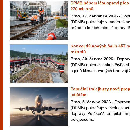
DPMB během léta opraví přes d
270 milionů
Brno, 17. července 2026 -
Dopr
(DPMB) pokračuje v modernizaci 
průběhu letních měsíců opraví tř
Konvoj 40 nových šalin 45T s
rekordů
Brno, 30. června 2026
- Doprav
(DPMB) dokončil nákup čtyřicet
a plně klimatizovaných tramvají 
Parciální trolejbusy nově pro
letištěm
Brno, 5. června 2026
- Dopravn
(DPMB) pokračuje v ekologizac
dopravy. Po úspěšném pilotním 
trolejbusů n...