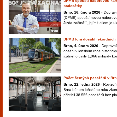
DPMB spouští náborovou kam
padesátky
Brno, 16. února 2026
- Dopravn
(DPMB) spouští novou náborov
Jízda začíná!“, jejímž cílem je uk
DPMB loni dosáhl rekordních t
Brno, 4. února 2026
- Dopravní
dosáhl v loňském roce historicky
jízdného činily 1,066 miliardy kor
Počet černých pasažérů v Brn
Brno, 22. ledna 2026
- Revizoř
Brna během loňského roku zkont
přistihli 38 556 pasažérů bez pla