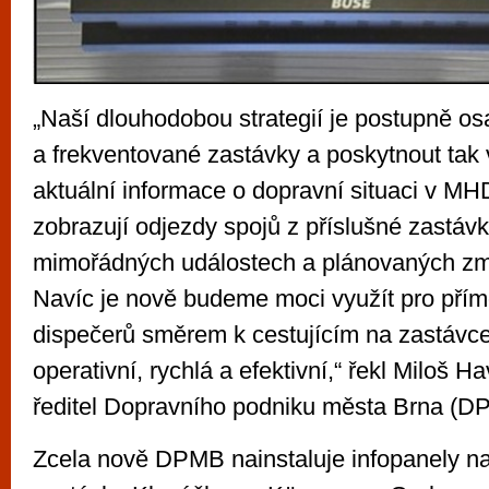
„Naší dlouhodobou strategií je postupně 
a frekventované zastávky a poskytnout tak
aktuální informace o dopravní situaci v MH
zobrazují odjezdy spojů z příslušné zastáv
mimořádných událostech a plánovaných zm
Navíc je nově budeme moci využít pro pří
dispečerů směrem k cestujícím na zastávce
operativní, rychlá a efektivní,“ řekl Miloš H
ředitel Dopravního podniku města Brna (D
Zcela nově DPMB nainstaluje infopanely na