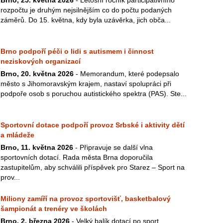
Brno, 25. května 2026
- Letošní ročník participativního
rozpočtu je druhým nejsilnějším co do počtu podaných
záměrů. Do 15. května, kdy byla uzávěrka, jich obča...
Brno podpoří péči o lidi s autismem i činnost
neziskových organizací
Brno, 20. května 2026
- Memorandum, které podepsalo
město s Jihomoravským krajem, nastaví spolupráci při
podpoře osob s poruchou autistického spektra (PAS). Ste...
Sportovní dotace podpoří provoz Srbské i aktivity dětí
a mládeže
Brno, 11. května 2026
- Připravuje se další vlna
sportovních dotací. Rada města Brna doporučila
zastupitelům, aby schválili příspěvek pro Starez – Sport na
prov...
Miliony zamíří na provoz sportovišť, basketbalový
šampionát a trenéry ve školách
Brno, 2. března 2026
- Velký balík dotací po sport