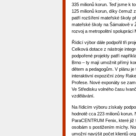
335 milionů korun. Teď jsme k t
125 milionů korun, díky čemuž z
patří rozšíření mateřské školy 
mateřské školy na Šámalově v Ži
rozvoj a metropolitní spolupráci 
Řídicí výbor dále podpořil tři pr
Celková dotace z nástroje integ
podpořené projekty patří napříkl
Brno – ty mají umožnit přímý ko
dětem a pedagogům. V plánu je t
interaktivní expoziční zóny Rak
Profese. Nové exponáty se zaměř
Ve Středisku volného času Ivanč
vzdělávání.
Na řídicím výboru získaly podporu
hodnotě cca 223 milionů korun.
ParaCENTRUM Fenix, které již té
osobám s postižením míchy. Nov
umožní navýšit počet klientů org