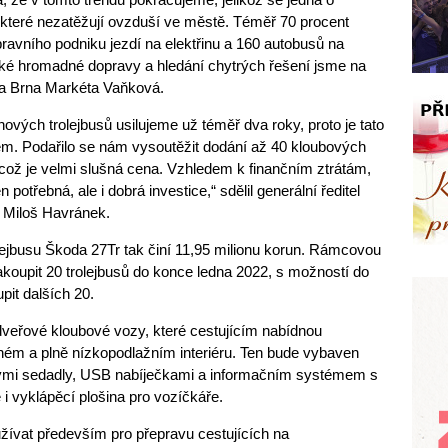
 které nezatěžují ovzduší ve městě. Téměř 70 procent
avního podniku jezdí na elektřinu a 160 autobusů na
ské hromadné dopravy a hledání chytrých řešení jsme na
ta Brna Markéta Vaňková.
ových trolejbusů usilujeme už téměř dva roky, proto je tato
. Podařilo se nám vysoutěžit dodání až 40 kloubových
 což je velmi slušná cena. Vzhledem k finančním ztrátám,
 potřebná, ale i dobrá investice,“ sdělil generální ředitel
 Miloš Havránek.
lejbusu Škoda 27Tr tak činí 11,95 milionu korun. Rámcovou
upit 20 trolejbusů do konce ledna 2022, s možností do
pit dalších 20.
dveřové kloubové vozy, které cestujícím nabídnou
ném a plně nízkopodlažním interiéru. Ten bude vybaven
ými sedadly, USB nabíječkami a informačním systémem s
i vyklápěcí plošina pro vozíčkáře.
žívat především pro přepravu cestujících na