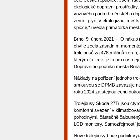
ekologické dopravní prostředky,
vozového parku brněnského dopr
zemní plyn, v ekologizaci měst
špičce,“ uvedla primátorka měs
Brno, 9. února 2021 – „O nákup n
chvíle zcela zásadním momentem
trolejbusů za 478 miliónů korun,
kterým čelíme, je to pro nás nejen
Dopravního podniku města Brna
Náklady na pořízení jednoho tro
smlouvou se DPMB zavazuje nako
roku 2024 za stejnou cenu dokou
Trolejbusy Škoda 27Tr jsou čtyř
komfortní svezení v klimatizova
pohodlnými, částečně čalouněn
LCD monitory. Samozřejmostí je 
Nové trolejbusy bude podnik vyu