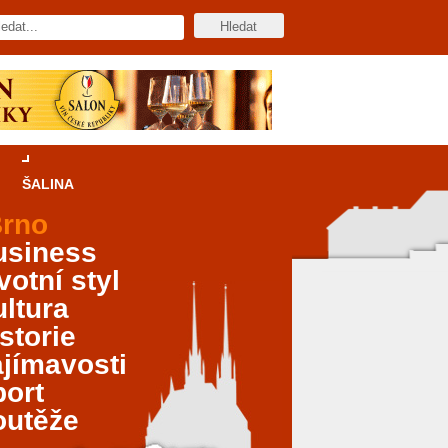
ŠALINA
rno
usiness
votní styl
ltura
storie
jímavosti
port
outěže