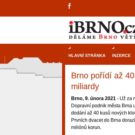
HLAVNÍ STRÁNKA
INZERCE
Brno pořídí až 40
miliardy
Brno, 9. února 2021
- Už za r
Dopravní podnik města Brna u
dodání až 40 kusů nových klo
Prvních dvacet do Brna dorazí
miliónů korun.
návštěvníky, tak pro příležitostné h