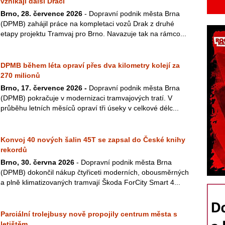
vznikají další Draci
Brno, 28. července 2026
- Dopravní podnik města Brna
(DPMB) zahájil práce na kompletaci vozů Drak z druhé
etapy projektu Tramvaj pro Brno. Navazuje tak na rámco...
DPMB během léta opraví přes dva kilometry kolejí za
270 milionů
Brno, 17. července 2026 -
Dopravní podnik města Brna
(DPMB) pokračuje v modernizaci tramvajových tratí. V
průběhu letních měsíců opraví tři úseky v celkové délc...
Konvoj 40 nových šalin 45T se zapsal do České knihy
rekordů
Brno, 30. června 2026
- Dopravní podnik města Brna
(DPMB) dokončil nákup čtyřiceti moderních, obousměrných
a plně klimatizovaných tramvají Škoda ForCity Smart 4...
Parciální trolejbusy nově propojily centrum města s
letištěm