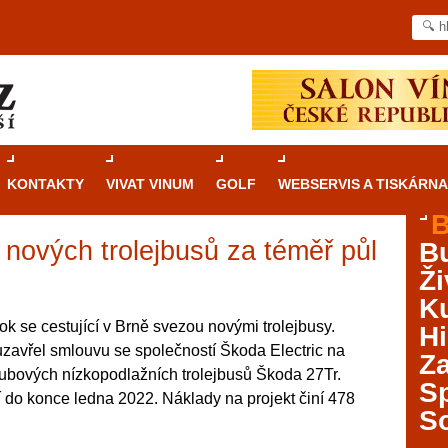
KONTAKTY
VIVAT VINUM
GOLF
WEBSERVIS A TISKÁRNA
B
 nových trolejbusů za téměř půl
B
Průvodce
kasinovými hrami v Brně: Od
Ži
rulety po video automaty
Ku
Brno je městem známým pro zajímavé památky, skvělé
ok se cestující v Brně svezou novými trolejbusy.
Hi
restaurace, divadla a univerzity. Mimo jiné je ale také
zavřel smlouvu se společností Škoda Electric na
Za
místem, kde si můžete legálně a bezpečně vyzkoušet
ubových nízkopodlažních trolejbusů Škoda 27Tr.
různé kasinové hry. V neustále kvetoucí moravské
S
 do konce ledna 2022. Náklady na projekt činí 478
metropoli naleznete širokou nabídku her od klasické
S
rulety až po moderní automaty jak pro pravidelné
ráče. V...