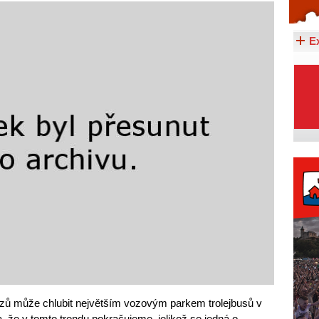
Celý článek...
E
zů může chlubit největším vozovým parkem trolejbusů v
, že v tomto trendu pokračujeme, jelikož se jedná o