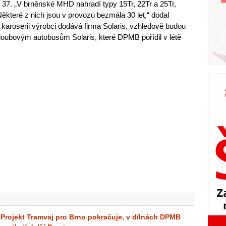
a 37. „V brněnské MHD nahradí typy 15Tr, 22Tr a 25Tr,
 Některé z nich jsou v provozu bezmála 30 let,“ dodal
aroserii výrobci dodává firma Solaris, vzhledově budou
loubovým autobusům Solaris, které DPMB pořídil v létě
Projekt Tramvaj pro Brno pokračuje, v dílnách DPMB