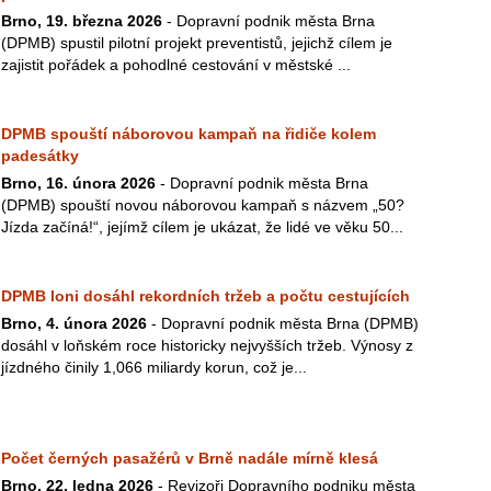
Brno, 19. března 2026
- Dopravní podnik města Brna
(DPMB) spustil pilotní projekt preventistů, jejichž cílem je
zajistit pořádek a pohodlné cestování v městské ...
DPMB spouští náborovou kampaň na řidiče kolem
padesátky
Brno, 16. února 2026
- Dopravní podnik města Brna
(DPMB) spouští novou náborovou kampaň s názvem „50?
Jízda začíná!“, jejímž cílem je ukázat, že lidé ve věku 50...
DPMB loni dosáhl rekordních tržeb a počtu cestujících
Brno, 4. února 2026
- Dopravní podnik města Brna (DPMB)
dosáhl v loňském roce historicky nejvyšších tržeb. Výnosy z
jízdného činily 1,066 miliardy korun, což je...
Počet černých pasažérů v Brně nadále mírně klesá
Brno, 22. ledna 2026
- Revizoři Dopravního podniku města