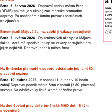
Brno, 5. června 2026
- Dopravní podnik města Brna
(DPMB) pokračuje v ekologizaci městské hromadné
dopravy. Po úspěšném pilotním provozu parciálních
trolejbusů n...
Brnem jezdí Májová šalina, zdobí ji vzkazy cestujících
Brno, 3. května 2026
- Do brněnských ulic vyjela Májová
šalina, která má speciální polep se vzkazy cestujících pro
jejich nejbližší. Dopravní podnik města Brna ...
Na Brněnské přehradě v sobotu odstartuje jubilejní 80.
plavební sezóna
Brno, 10. dubna 2026
- V sobotu 11. dubna v 10 hodin
zahájí Dopravní podnik města Brna v pořadí již 80. plavební
sezónu. Na návštěvníky čeká kromě běžného provo...
Na dodržování pravidel v brněnské MHD dohlíží tým
preventistů