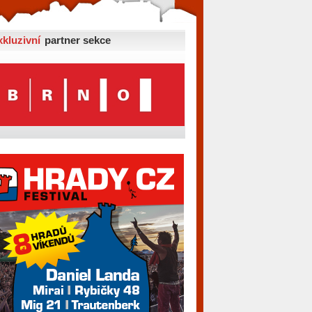
xkluzivní
partner sekce