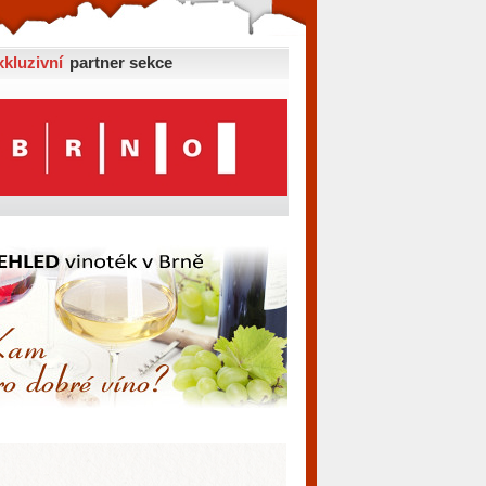
xkluzivní
partner sekce