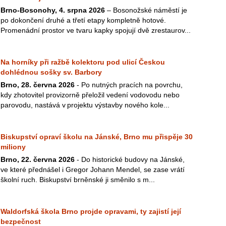
Brno-Bosonohy, 4. srpna 2026
– Bosonožské náměstí je
po dokončení druhé a třetí etapy kompletně hotové.
Promenádní prostor ve tvaru kapky spojují dvě zrestaurov...
Na horníky při ražbě kolektoru pod ulicí Českou
dohlédnou sošky sv. Barbory
Brno, 28. června 2026
- Po nutných pracích na povrchu,
kdy zhotovitel provizorně přeložil vedení vodovodu nebo
parovodu, nastává v projektu výstavby nového kole...
Biskupství opraví školu na Jánské, Brno mu přispěje 30
miliony
Brno, 22. června 2026
- Do historické budovy na Jánské,
ve které přednášel i Gregor Johann Mendel, se zase vrátí
školní ruch. Biskupství brněnské ji směnilo s m...
Waldorfská škola Brno projde opravami, ty zajistí její
bezpečnost