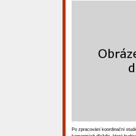
Po zpracování koordinační studie
kamenných dlaždic, které budou 