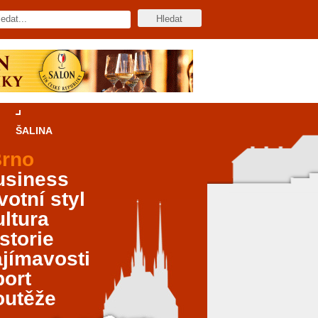
ŠALINA
rno
usiness
votní styl
ltura
storie
jímavosti
port
outěže