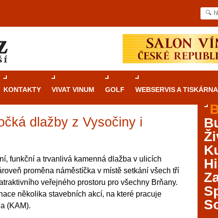
KONTAKTY
VIVAT VINUM
GOLF
WEBSERVIS A TISKÁRNA
B
očká dlažby z Vysočiny i
B
Průvodce
kasinovými hrami v Brně: Od
Ži
rulety po video automaty
Ku
Brno je městem známým pro zajímavé památky, skvělé
ní, funkční a trvanlivá kamenná dlažba v ulicích
Hi
restaurace, divadla a univerzity. Mimo jiné je ale také
ároveň proměna náměstíčka v místě setkání všech tří
Za
místem, kde si můžete legálně a bezpečně vyzkoušet
traktivního veřejného prostoru pro všechny Brňany.
různé kasinové hry. V neustále kvetoucí moravské
S
nace několika stavebních akcí, na které pracuje
metropoli naleznete širokou nabídku her od klasické
S
na (KAM).
rulety až po moderní automaty jak pro pravidelné
ráče. V...