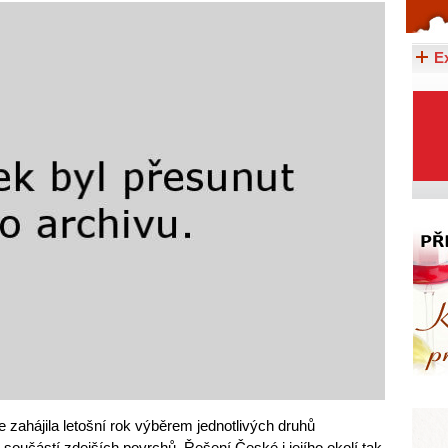
Celý článek...
E
 zahájila letošní rok výběrem jednotlivých druhů
součástí zdejších povrchů. Řešení České i jejího okolí tak