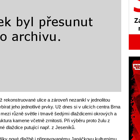
ž rekonstruované ulice a zároveň nezanikl v jednolitou
bírat jeho jednotlivé prvky. Už dnes si v ulicích centra Brna
ezi různě světle i tmavě šedými dlaždicemi okrových a
ruktura kamene včetně zrnitosti. Při výběru proto žulu z
é dlaždice putující např. z Jeseníků.
díky nové dlažbě i připravovanému Janáčkovu kulturnímu