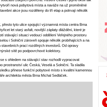
vytvoří nová pobytová místa a naváže na už proměněné
tavební akce jsou rozděleny do tří etap a potrvají několik
í, přesto tyto ulice spojující významná místa centra Brna
yřicet let starý asfalt, novější záplaty dláždění, které je
í stávající situaci vedoucí oddělení Veřejného prostoru
lou i Solniční zároveň spojuje několik probíhajících a na
stavebních prací rozdílných investorů. Od opravy
nýrské sítě po podpovrchové kolektory.
e s ohledem na stávající stav rozhodli vypracovat
o prostranství ulic Česká, Veselá a Solniční. Ta sladila
ýsledku přinese funkční pobytové místo s kvalitní kamennou
láře architekta města Brna Michal Sedláček.