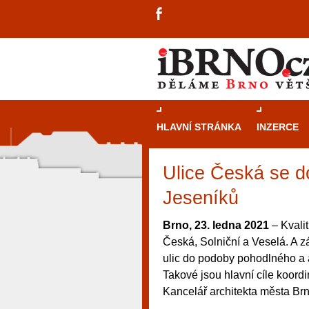
HLAVNÍ STRÁNKA
INZERCE
Ulice Česká se d
Jeseníků
Brno, 23. ledna 2021
– Kvalit
Česká, Solniční a Veselá. A z
ulic do podoby pohodlného a a
Takové jsou hlavní cíle koordi
Kancelář architekta města Br
návštěvníky, tak pro příležitostné h