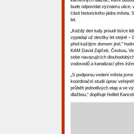
bude odpovídat významu ulice, 
části historického jádra města. S
let.
„Každý den tudy proudí tisíce lid
vypadají už desítky let stejně – čt
před každým domem jiné,“ hodnot
KAM David Zajíček. Českou, Vese
sebe navazujících dlouhodobých 
vodovodů a kanalizací přes inže
„S podporou vedení města jsme s
koordinační studii úprav veřejnéh
průběh jednotlivých etap a ve v
dlažbou,“ doplňuje ředitel Kance