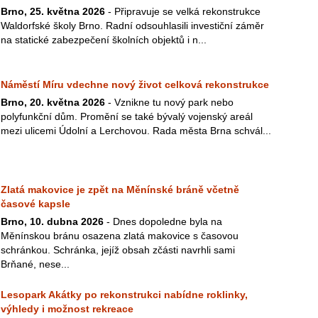
Brno, 25. května 2026
- Připravuje se velká rekonstrukce
Waldorfské školy Brno. Radní odsouhlasili investiční záměr
na statické zabezpečení školních objektů i n...
Náměstí Míru vdechne nový život celková rekonstrukce
Brno, 20. května 2026
- Vznikne tu nový park nebo
polyfunkční dům. Promění se také bývalý vojenský areál
mezi ulicemi Údolní a Lerchovou. Rada města Brna schvál...
Zlatá makovice je zpět na Měnínské bráně včetně
časové kapsle
Brno, 10. dubna 2026
- Dnes dopoledne byla na
Měnínskou bránu osazena zlatá makovice s časovou
schránkou. Schránka, jejíž obsah zčásti navrhli sami
Brňané, nese...
Lesopark Akátky po rekonstrukci nabídne roklinky,
výhledy i možnost rekreace