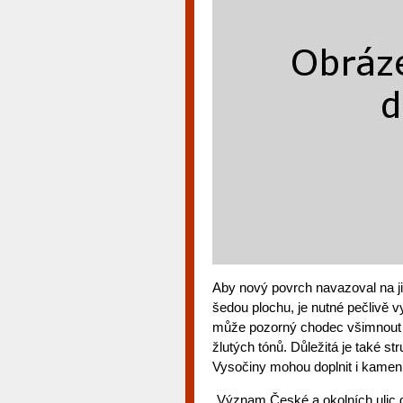
Aby nový povrch navazoval na ji
šedou plochu, je nutné pečlivě vy
může pozorný chodec všimnout m
žlutých tónů. Důležitá je také st
Vysočiny mohou doplnit i kamenn
„Význam České a okolních ulic 