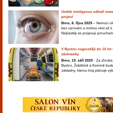
Umělá inteligence odhalí nemo
projeví
Brno, 6. října 2025
– Nemoci sítn
bez varování a mohou vést až k 
Nejčastěji se projevují porucham
V Bystrci nejpozději do 10 le
záchranky
Brno, 15. září 2025
- Za zhruba 3
Bystrci, Žebětíně a Komíně bude
základny, kterou kraj plánuje vyb