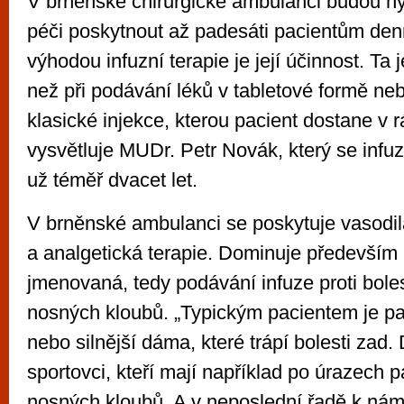
V brněnské chirurgické ambulanci budou ny
péči poskytnout až padesáti pacientům den
výhodou infuzní terapie je její účinnost. Ta 
než při podávání léků v tabletové formě ne
klasické injekce, kterou pacient dostane v r
vysvětluje MUDr. Petr Novák, který se infuz
už téměř dvacet let.
V brněnské ambulanci se poskytuje vasodil
a analgetická terapie. Dominuje především
jmenovaná, tedy podávání infuze proti boles
nosných kloubů. „Typickým pacientem je pa
nebo silnější dáma, které trápí bolesti zad.
sportovci, kteří mají například po úrazech 
nosných kloubů. A v neposlední řadě k nám 