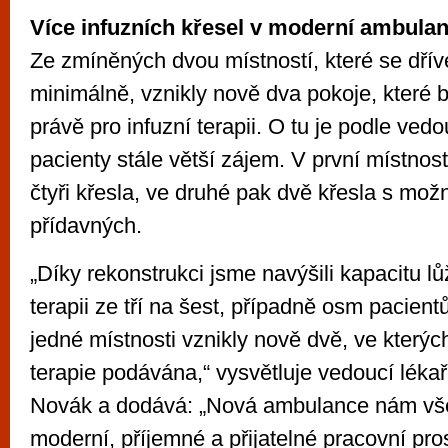
Více infuzních křesel v moderní ambulan
Ze zmíněných dvou místností, které se dřív
minimálně, vznikly nově dva pokoje, které 
právě pro infuzní terapii. O tu je podle ved
pacienty stále větší zájem. V první místno
čtyři křesla, ve druhé pak dvě křesla s mož
přídavných.
„Díky rekonstrukci jsme navýšili kapacitu lů
terapii ze tří na šest, případně osm pacient
jedné místnosti vznikly nově dvě, ve kterýc
terapie podávána,“ vysvětluje vedoucí léka
Novák a dodává: „Nová ambulance nám vš
moderní, příjemné a přijatelné pracovní pros