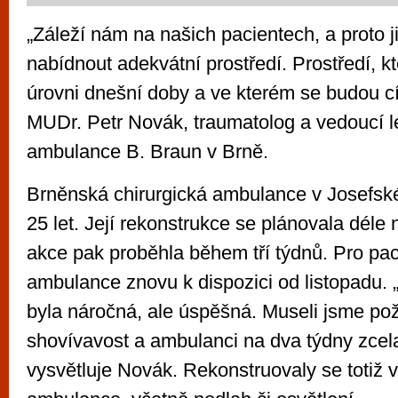
„Záleží nám na našich pacientech, a proto
nabídnout adekvátní prostředí. Prostředí, k
úrovni dnešní doby a ve kterém se budou cít
MUDr. Petr Novák, traumatolog a vedoucí lé
ambulance B. Braun v Brně.
Brněnská chirurgická ambulance v Josefské 
25 let. Její rekonstrukce se plánovala déle 
akce pak proběhla během tří týdnů. Pro pac
ambulance znovu k dispozici od listopadu.
byla náročná, ale úspěšná. Museli jsme po
shovívavost a ambulanci na dva týdny zcela
vysvětluje Novák. Rekonstruovaly se totiž 