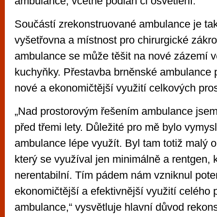
ambulance, včetně podlah či osvětlení.
Součástí zrekonstruované ambulance je ta
vyšetřovna a místnost pro chirurgické zákr
ambulance se může těšit na nové zázemí v
kuchyňky. Přestavba brněnské ambulance p
nové a ekonomičtější využití celkových pros
„Nad prostorovým řešením ambulance jsem
před třemi lety. Důležité pro mě bylo vymysl
ambulance lépe využít. Byl tam totiž malý o
který se využíval jen minimálně a rentgen, k
nerentabilní. Tím pádem nám vzniknul poten
ekonomičtější a efektivnější využití celého 
ambulance,“ vysvětluje hlavní důvod rekon