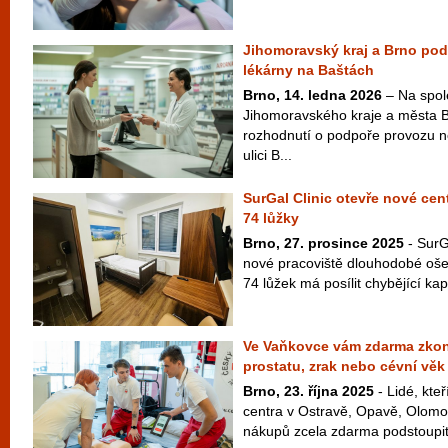
Jihomoravský kraj a Brno po
lékárny na Baštách
Brno, 14. ledna 2026
– Na spol
Jihomoravského kraje a města 
rozhodnutí o podpoře provozu n
ulici B...
SurGal Clinic otevře nové ce
74 lůžky
Brno, 27. prosince 2025
- SurG
nové pracoviště dlouhodobé oše
74 lůžek má posílit chybějící kap
Ve Vaňkovce vám zdarma zkon
prostatu, zrak nebo cévní věk
Brno, 23. října 2025
- Lidé, kteř
centra v Ostravě, Opavě, Olomo
nákupů zcela zdarma podstoupit 