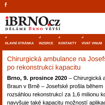
HLAVNÍ STRÁNKA
INZERCE
KONTAKTY
VIVAT VINUM
Chirurgická ambulance na Josef
Průvodce
kasi
po rekonstrukci kapacitu
Brně: Od rulet
automaty
Brno, 9. prosince 2020
– Chirurgická 
Brno je měs
Braun v Brně – Josefské prošla během l
zajímavé p
rozsáhlou rekonstrukcí za 1,6 milionu 
restaurace, div
navyšuje také kapacitu možností aplikac
Mimo jiné je ale také místem, kde si můžet