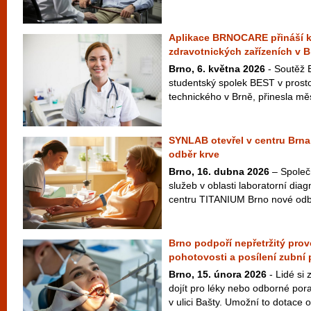
Aplikace BRNOCARE přináší k
zdravotnických zařízeních v B
Brno, 6. května 2026
- Soutěž 
studentský spolek BEST v prost
technického v Brně, přinesla měs
SYNLAB otevřel v centru Brna
odběr krve
Brno, 16. dubna 2026
– Společ
služeb v oblasti laboratorní diag
centru TITANIUM Brno nové odbě
Brno podpoří nepřetržitý pro
pohotovosti a posílení zubní
Brno, 15. února 2026
- Lidé si
dojít pro léky nebo odborné por
v ulici Bašty. Umožní to dotace o