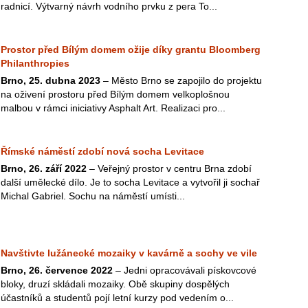
radnicí. Výtvarný návrh vodního prvku z pera To...
Prostor před Bílým domem ožije díky grantu Bloomberg
Philanthropies
Brno, 25. dubna 2023
– Město Brno se zapojilo do projektu
na oživení prostoru před Bílým domem velkoplošnou
malbou v rámci iniciativy Asphalt Art. Realizaci pro...
Římské náměstí zdobí nová socha Levitace
Brno, 26. září 2022
– Veřejný prostor v centru Brna zdobí
další umělecké dílo. Je to socha Levitace a vytvořil ji sochař
Michal Gabriel. Sochu na náměstí umísti...
Navštivte lužánecké mozaiky v kavárně a sochy ve vile
Brno, 26. července 2022
– Jedni opracovávali pískovcové
bloky, druzí skládali mozaiky. Obě skupiny dospělých
účastníků a studentů pojí letní kurzy pod vedením o...