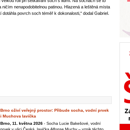
ál velkou roli při setkávání soch s lidmi. Na sochách se to
 ničím nenapodobitelnou patinou. Hlazená a leštěná místa
dotáhla povrch soch téměř k dokonalosti,“ dodal Gabriel.
Brno oživí veřejný prostor: Přibude socha, vodní prvek
i Muchova lavička
Brno, 11. května 2026
- Socha Lucie Bakešové, vodní
prvek v ulici Česká, lavička Alfonse Muchy – vznik těchto