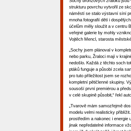
Sochy bronzových žraloků jsou v
strukturu povrchu vytvořil ze s
náměstí se stalo výstavní síní 
mnoha fotografií dětí i dospělých
účelům měly sloužit a v centru B
veřejné galerie by mohly vznikno
Vojtěch Mencl, starosta městské
„Sochy jsem plánoval v kompletn
nebo parku, Žraloci mají v krajin
nedošlo. Každá z těchto soch to
ptáků funguje a působí zcela sam
pro tuto příležitost jsem se ro
kompletní pětičlenné skupiny. Vý
sousoší první premiérou a před
v celé skupině působit,“ řekl aut
„Tvarově mám samozřejmě dost 
modelu velmi realisticky přiblíži
prostředím a nakonec i energie 
jinak nepředatelné informace vž