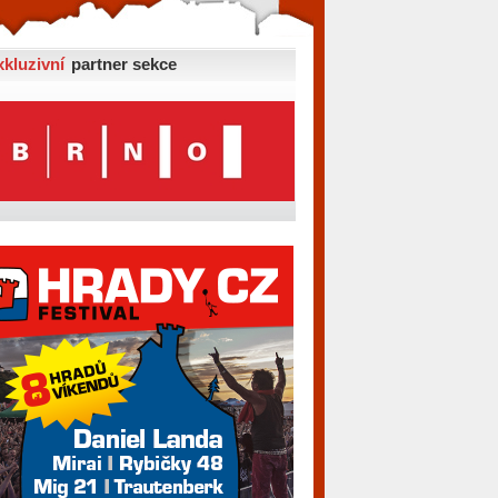
xkluzivní
partner sekce