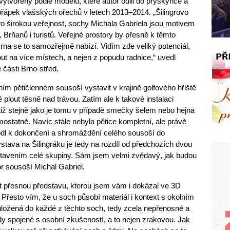
ytvořeny podle modelů, které autor odlil do pryskyřice a
kořápek vlašských ořechů v letech 2013–2014. „Šilingrovo
pro širokou veřejnost, sochy Michala Gabriela jsou motivem
, Brňanů i turistů. Veřejné prostory by přesně k těmto
rna se to samozřejmě nabízí. Vidím zde veliký potenciál,
ut na více místech, a nejen z popudu radnice,“ uvedl
 části Brno-střed.
ím pětičlenném sousoší vystavit v krajině golfového hřiště
ě plout těsně nad trávou. Zatím ale k takové instalaci
tiž stejně jako je tomu v případě smečky šelem nebo hejna
ostatně. Navíc stále nebyla pětice kompletní, ale právě
zhodl k dokončení a shromáždění celého sousoší do
stava na Šilingráku je tedy na rozdíl od předchozích dvou
stavením celé skupiny. Sám jsem velmi zvědavý, jak budou
or sousoší Michal Gabriel.
přesnou představu, kterou jsem vám i dokázal ve 3D
t. Přesto vím, že u soch působí materiál i kontext s okolním
uložená do každé z těchto soch, tedy zcela nepřenosné a
dy spojené s osobní zkušeností, a to nejen zrakovou. Jak