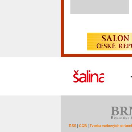
RSS
|
CCB
|
Tvorba webových stráne