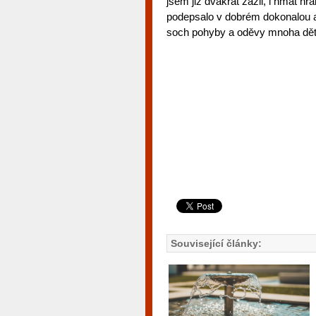
jsem již dvakrát zažil, i hmat hr
podepsalo v dobrém dokonalou a
soch pohyby a oděvy mnoha dětí 
Související články: