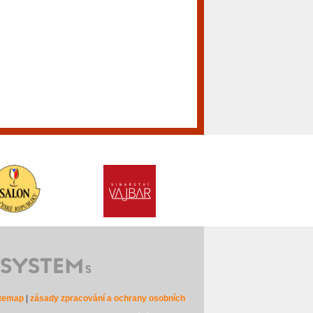
itemap
|
zásady zpracování a ochrany osobních