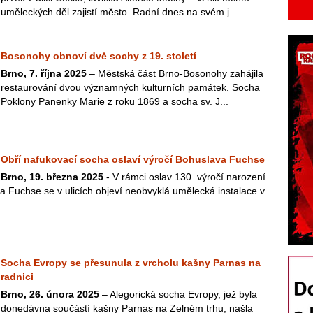
uměleckých děl zajistí město. Radní dnes na svém j...
Bosonohy obnoví dvě sochy z 19. století
Brno, 7. října 2025
– Městská část Brno-Bosonohy zahájila
restaurování dvou významných kulturních památek. Socha
Poklony Panenky Marie z roku 1869 a socha sv. J...
Obří nafukovací socha oslaví výročí Bohuslava Fuchse
Brno, 19. března 2025
- V rámci oslav 130. výročí narození
 Fuchse se v ulicích objeví neobvyklá umělecká instalace v
Socha Evropy se přesunula z vrcholu kašny Parnas na
radnici
Brno, 26. února 2025
– Alegorická socha Evropy, jež byla
donedávna součástí kašny Parnas na Zelném trhu, našla