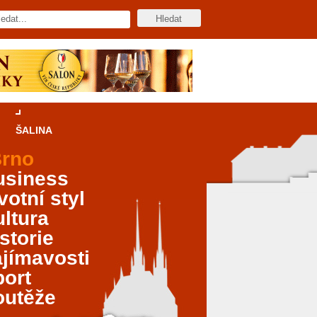
ŠALINA
rno
usiness
votní styl
ltura
storie
jímavosti
port
outěže