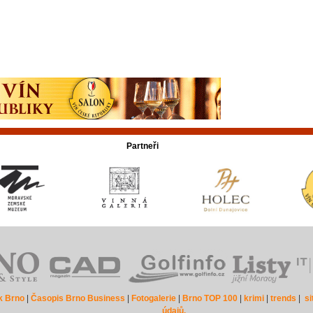
Partneři
k Brno
|
Časopis Brno Business
|
Fotogalerie
|
Brno TOP 100
|
krimi
|
trends
|
s
údajů.