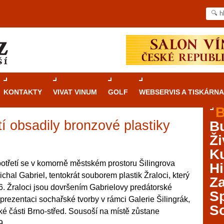
KONTAKTY
VIVAT VINUM
GOLF
WEBSERVIS A TISKÁRNA
B
í obsadily bronzové plastiky
B
Průvodce
kasinovými hrami v Brně: Od
Ži
rulety po video automaty
Ku
Brno je městem známým pro zajímavé památky, skvělé
potřetí se v komorně městském prostoru Šilingrova
Hi
restaurace, divadla a univerzity. Mimo jiné je ale také
hal Gabriel, tentokrát souborem plastik Žraloci, který
Za
místem, kde si můžete legálně a bezpečně vyzkoušet
6. Žraloci jsou dovršením Gabrielovy predátorské
různé kasinové hry. V neustále kvetoucí moravské
S
í prezentaci sochařské tvorby v rámci Galerie Šilingrák,
metropoli naleznete širokou nabídku her od klasické
S
ké části Brno-střed. Sousoší na místě zůstane
rulety až po moderní automaty jak pro pravidelné
ráče. V...
9.