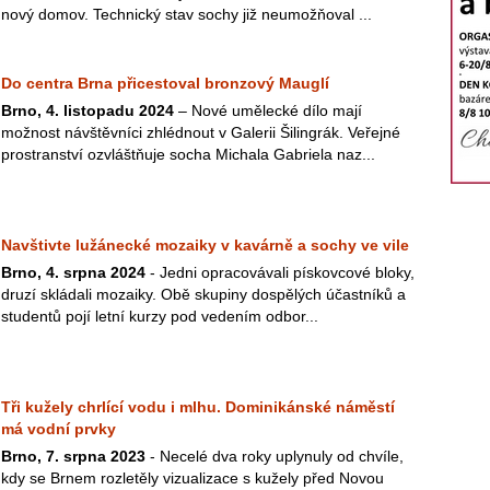
nový domov. Technický stav sochy již neumožňoval ...
Do centra Brna přicestoval bronzový Mauglí
Brno, 4. listopadu 2024
– Nové umělecké dílo mají
možnost návštěvníci zhlédnout v Galerii Šilingrák. Veřejné
prostranství ozvláštňuje socha Michala Gabriela naz...
Navštivte lužánecké mozaiky v kavárně a sochy ve vile
Brno, 4. srpna 2024
- Jedni opracovávali pískovcové bloky,
druzí skládali mozaiky. Obě skupiny dospělých účastníků a
studentů pojí letní kurzy pod vedením odbor...
Tři kužely chrlící vodu i mlhu. Dominikánské náměstí
má vodní prvky
Brno, 7. srpna 2023
- Necelé dva roky uplynuly od chvíle,
kdy se Brnem rozletěly vizualizace s kužely před Novou