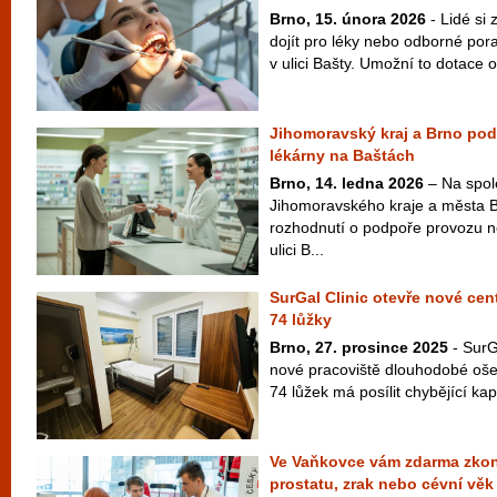
Brno, 15. února 2026
- Lidé si
dojít pro léky nebo odborné por
v ulici Bašty. Umožní to dotace o
Jihomoravský kraj a Brno po
lékárny na Baštách
Brno, 14. ledna 2026
– Na spol
Jihomoravského kraje a města 
rozhodnutí o podpoře provozu n
ulici B...
SurGal Clinic otevře nové ce
74 lůžky
Brno, 27. prosince 2025
- SurG
nové pracoviště dlouhodobé oše
74 lůžek má posílit chybějící kap
Ve Vaňkovce vám zdarma zkon
prostatu, zrak nebo cévní věk