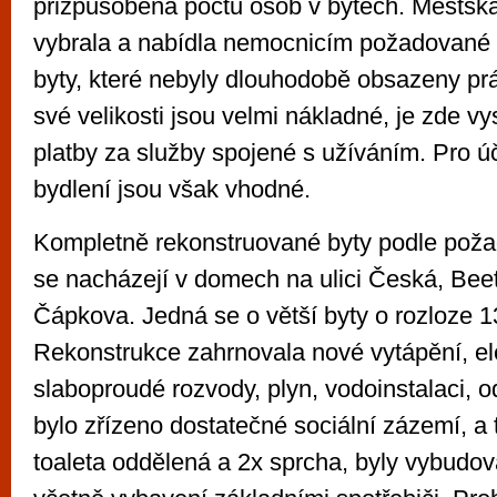
přizpůsobena počtu osob v bytech. Městská
vybrala a nabídla nemocnicím požadované 
byty, které nebyly dlouhodobě obsazeny prá
své velikosti jsou velmi nákladné, je zde v
platby za služby spojené s užíváním. Pro ú
bydlení jsou však vhodné.
Kompletně rekonstruované byty podle pož
se nacházejí v domech na ulici Česká, Be
Čápkova. Jedná se o větší byty o rozloze
Rekonstrukce zahrnovala nové vytápění, ele
slaboproudé rozvody, plyn, vodoinstalaci, 
bylo zřízeno dostatečné sociální zázemí, a
toaleta oddělená a 2x sprcha, byly vybudo