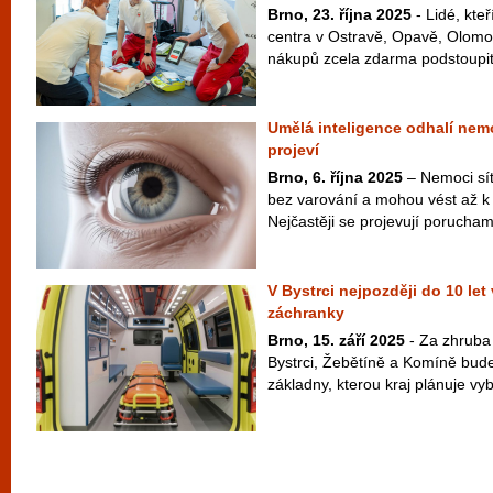
Brno, 23. října 2025
- Lidé, kteř
centra v Ostravě, Opavě, Olomo
nákupů zcela zdarma podstoupit 
Umělá inteligence odhalí nemo
projeví
Brno, 6. října 2025
– Nemoci sítn
bez varování a mohou vést až k 
Nejčastěji se projevují porucham
V Bystrci nejpozději do 10 le
záchranky
Brno, 15. září 2025
- Za zhruba 3
Bystrci, Žebětíně a Komíně bude
základny, kterou kraj plánuje vyb