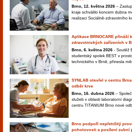
Brno, 12. května 2026
– Zastup
kraje schválilo koncem dubna m
realizaci Sociálně-zdravotního 
Aplikace BRNOCARE přináší k
zdravotnických zařízeních v B
Brno, 6. května 2026
- Soutěž 
studentský spolek BEST v prost
technického v Brně, přinesla měs
SYNLAB otevřel v centru Brna
odběr krve
Brno, 16. dubna 2026
– Společ
služeb v oblasti laboratorní diag
centru TITANIUM Brno nové odbě
Brno podpoří nepřetržitý pro
pohotovosti a posílení zubní