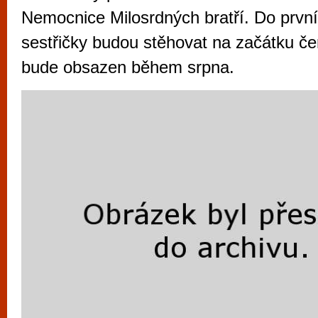
vyzkoušet různé kasinové hry. V neustál
Nemocnice Milosrdných bratří. Do první
metropoli naleznete širokou nabídku her o
sestřičky budou stěhovat na začátku če
po moderní automaty jak pro pravidelné n
bude obsazen během srpna.
příležitostné hráče. V...