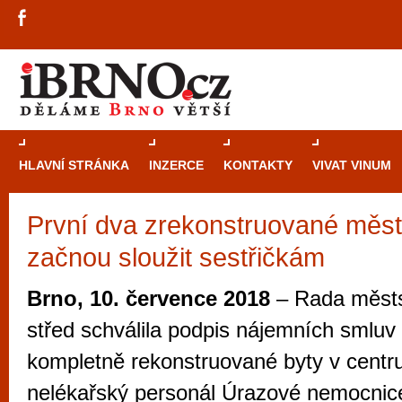
HLAVNÍ STRÁNKA
INZERCE
KONTAKTY
VIVAT VINUM
První dva zrekonstruované měst
Průvodce
kasi
začnou sloužit sestřičkám
Brně: Od rulet
automaty
Brno, 10. července 2018
– Rada městs
Brno je měs
střed schválila podpis nájemních smluv
zajímavé p
kompletně rekonstruované byty v centr
restaurace, div
nelékařský personál Úrazové nemocnic
Mimo jiné je ale také místem, kde si můžet