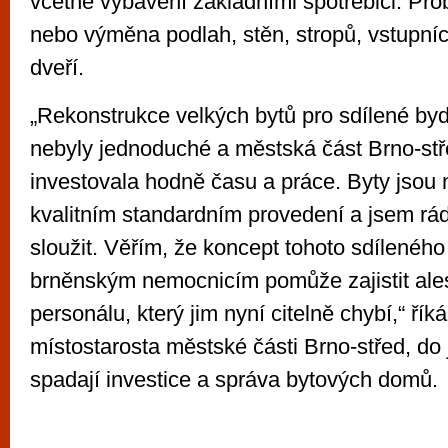
včetně vybavení základními spotřebiči. Pro
nebo výměna podlah, stěn, stropů, vstupních
dveří.
„Rekonstrukce velkých bytů pro sdílené byd
nebyly jednoduché a městská část Brno-stř
investovala hodně času a práce. Byty jsou 
kvalitním standardním provedení a jsem rá
sloužit. Věřím, že koncept tohoto sdíleného
brněnským nemocnicím pomůže zajistit ale
personálu, který jim nyní citelně chybí,“ říká
místostarosta městské části Brno-střed, do
spadají investice a správa bytových domů.