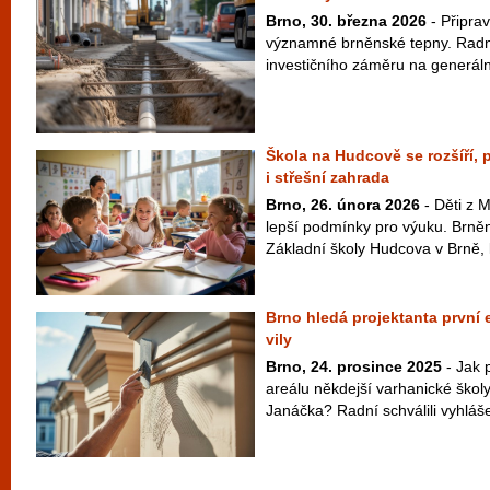
Brno, 30. března 2026
- Připrav
významné brněnské tepny. Radní 
investičního záměru na generáln
Škola na Hudcově se rozšíří,
i střešní zahrada
Brno, 26. února 2026
- Děti z 
lepší podmínky pro výuku. Brněnš
Základní školy Hudcova v Brně, k
Brno hledá projektanta první
vily
Brno, 24. prosince 2025
- Jak 
areálu někdejší varhanické ško
Janáčka? Radní schválili vyhláše