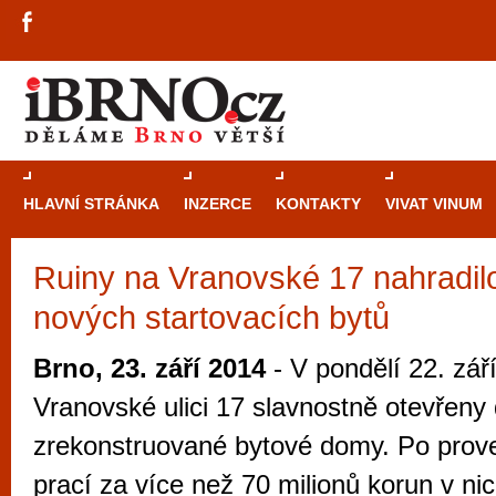
HLAVNÍ STRÁNKA
INZERCE
KONTAKTY
VIVAT VINUM
Ruiny na Vranovské 17 nahradilo
Průvodce
kasi
nových startovacích bytů
Brně: Od rulet
automaty
Brno, 23. září 2014
- V pondělí 22. září
Brno je měs
Vranovské ulici 17 slavnostně otevřeny
zajímavé p
zrekonstruované bytové domy. Po prov
restaurace, div
prací za více než 70 milionů korun v nic
Mimo jiné je ale také místem, kde si můžet