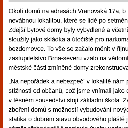
Okolí domů na adresách Vranovská 17a, b
nevábnou lokalitou, které se lidé po setmění
Zdejší bytové domy byly vybydlené a včetně
sloužily jako skládka a útočiště pro narkom
bezdomovce. To vše se začalo měnit v říjn
zastupitelstvo Brna-severu vzalo na vědom
městské části zmíněné domy zrekonstruova
„Na nepořádek a nebezpečí v lokalitě nám p
stížnosti od občanů, což jsme vnímali jako 
v těsném sousedství stojí základní škola. Z
zboření domů s možností vybudování novýc
statika o dobrém stavu obvodového pláště j