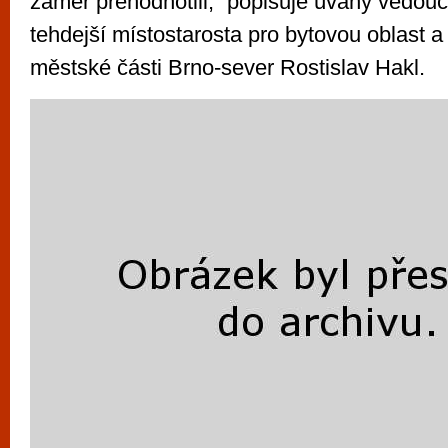
záměr přehodnotili,“ popisuje úvahy vedouc
tehdejší místostarosta pro bytovou oblast 
městské části Brno-sever Rostislav Hakl.