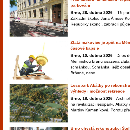
parkování
Brno, 28. dubna 2026
– Tři par
Základní školou Jana Ámose K
Republiky skončí, zábradlí půjde
Zlatá makovice je zpět na Mě
časové kapsle
Brno, 10. dubna 2026
- Dnes d
Měnínskou bránu osazena zlatá
schránkou. Schránka, jejíž obsah
Brňané, nese...
Lesopark Akátky po rekonstru
výhledy i možnost rekreace
Brno, 18. dubna 2026
- Archite
na revitalizaci lesoparku Akátk
Martiny Kameníkové. Porotu přes
Brno chystá rekonstrukci Štef