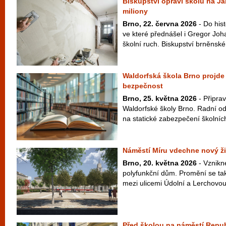
Biskupství opraví školu na Já
miliony
Brno, 22. června 2026
- Do his
ve které přednášel i Gregor Joh
školní ruch. Biskupství brněnské 
Waldorfská škola Brno projde o
bezpečnost
Brno, 25. května 2026
- Připrav
Waldorfské školy Brno. Radní ods
na statické zabezpečení školních 
Náměstí Míru vdechne nový ži
Brno, 20. května 2026
- Vznikn
polyfunkční dům. Promění se tak
mezi ulicemi Údolní a Lerchovou
Před školou na náměstí Republ