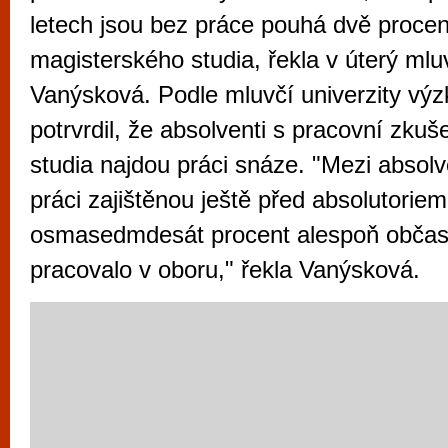
vyzkoušet různé kasinové hry. V neustál
letech jsou bez práce pouhá dvě procen
metropoli naleznete širokou nabídku her o
magisterského studia, řekla v úterý mlu
po moderní automaty jak pro pravidelné n
Vanýsková. Podle mluvčí univerzity vý
příležitostné hráče. V...
potrvrdil, že absolventi s pracovní zku
studia najdou práci snáze. "Mezi absolve
práci zajištěnou ještě před absolutoriem,
osmasedmdesát procent alespoň občas 
pracovalo v oboru," řekla Vanýsková.