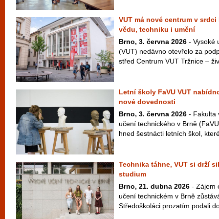
VUT má nové centrum v srdci B
vědu, techniku i umění
Brno, 3. června 2026
- Vysoké 
(VUT) nedávno otevřelo za podp
střed Centrum VUT Tržnice – živý
Letní školy FaVU VUT nabídno
nové dovednosti
Brno, 3. června 2026
- Fakulta
učení technického v Brně (FaVU V
hned šestnácti letních škol, které
Technika táhne, VUT si drží s
studium
Brno, 21. dubna 2026
- Zájem 
učení technickém v Brně zůstává
Středoškoláci prozatím podali do