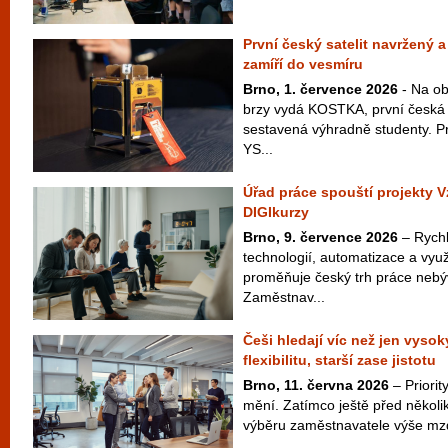
První český satelit navržený 
zamíří do vesmíru
Brno, 1. července 2026
- Na ob
brzy vydá KOSTKA, první česká 
sestavená výhradně studenty. P
YS...
Úřad práce spouští projekty V
DIGIkurzy
Brno, 9. července 2026
– Rychlý
technologií, automatizace a vyu
proměňuje český trh práce neb
Zaměstnav...
Češi hledají víc než jen vysoký
flexibilitu, starší zase jistotu
Brno, 11. června 2026
– Priori
mění. Zatímco ještě před několik
výběru zaměstnavatele výše mzd