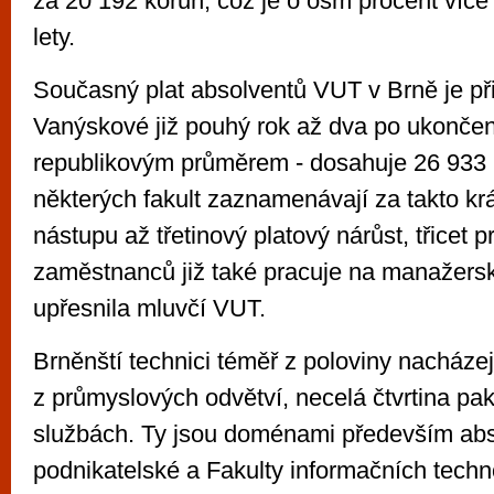
za 20 192 korun, což je o osm procent víc
lety.
Současný plat absolventů VUT v Brně je př
Vanýskové již pouhý rok až dva po ukončen
republikovým průměrem - dosahuje 26 933 
některých fakult zaznamenávají za takto kr
nástupu až třetinový platový nárůst, třicet p
zaměstnanců již také pracuje na manažersk
upřesnila mluvčí VUT.
Brněnští technici téměř z poloviny nacházej
z průmyslových odvětví, necelá čtvrtina pa
službách. Ty jsou doménami především abs
podnikatelské a Fakulty informačních techn