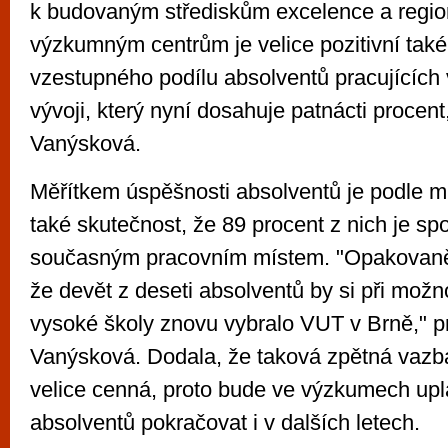
k budovaným střediskům excelence a regi
výzkumným centrům je velice pozitivní také 
vzestupného podílu absolventů pracujících
vývoji, který nyní dosahuje patnácti procent
Vanýsková.
Měřítkem úspěšnosti absolventů je podle ml
také skutečnost, že 89 procent z nich je sp
současným pracovním místem. "Opakovaně 
že devět z deseti absolventů by si při možn
vysoké školy znovu vybralo VUT v Brně," pr
Vanýsková. Dodala, že taková zpětná vazba 
velice cenná, proto bude ve výzkumech upla
absolventů pokračovat i v dalších letech.