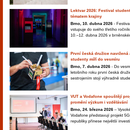
Lektvar 2026: Festival studen
tématem krajiny
Brno, 10. dubna 2026
- Festiva
vstupuje do svého třetího ročníku
10.–12. dubna 2026 v brněnském
První česká družice navržená
studenty míří do vesmíru
Brno, 7. dubna 2026
- Do vesmí
letošního roku první česká druž
sestrojením stojí výhradně studen
VUT a Vodafone spouštějí pro
promění výzkum i vzdělávání
Brno, 24. března 2026
– Vysoké
Vodafone představují projekt 5
republiky přinese největší investic