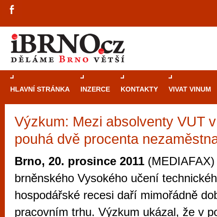
HLAVNÍ STRÁNKA
INZERCE
KONTAKTY
VIVAT VINUM
Výzkum: Mezi absolventy VUT v
Průvodce
kasi
pouhá dvě procenta nezaměstn
Brně: Od rulet
automaty
Brno, 20. prosince 2011
(MEDIAFAX) 
Brno je měs
brněnského Vysokého učení technickéh
zajímavé p
hospodářské recesi daří mimořádně dob
restaurace, div
pracovním trhu. Výzkum ukázal, že v p
Mimo jiné je ale také místem, kde si můžet