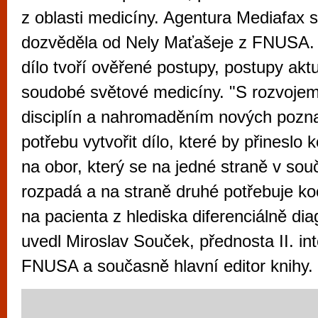
vyzkoušet různé kasinové hry. V neustál
z oblasti medicíny. Agentura Mediafax 
metropoli naleznete širokou nabídku her o
dozvěděla od Nely Maťašeje z FNUSA
po moderní automaty jak pro pravidelné n
dílo tvoří ověřené postupy, postupy aktu
příležitostné hráče. V...
soudobé světové medicíny. "S rozvoje
disciplín a nahromaděním nových poznat
potřebu vytvořit dílo, které by přineslo
na obor, který se na jedné straně v so
rozpadá a na straně druhé potřebuje ko
na pacienta z hlediska diferenciálně di
uvedl Miroslav Souček, přednosta II. inte
FNUSA a současně hlavní editor knihy.