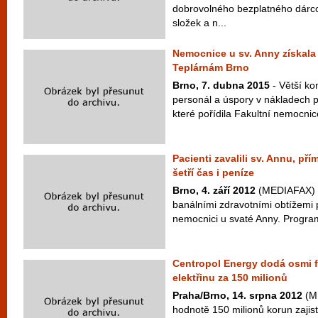
dobrovolného bezplatného dárco
složek a n...
Nemocnice u sv. Anny získala 
Teplárnám Brno
Brno, 7. dubna 2015
- Větší ko
personál a úspory v nákladech p
které pořídila Fakultní nemocnic
Pacienti zavalili sv. Annu, př
šetří čas i peníze
Brno, 4. září 2012
(MEDIAFAX) - 
banálními zdravotními obtížemi 
nemocnici u svaté Anny. Program
Centropol Energy dodá osmi 
elektřinu za 150 milionů
Praha/Brno, 14. srpna 2012
(ME
hodnotě 150 milionů korun zajis