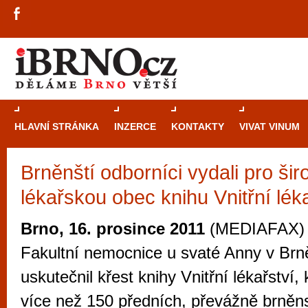
HLAVNÍ STRÁNKA
INZERCE
KONTAKTY
VIVAT VINUM
Brněnští odborníci vydali pro ši
Průvodce
kasi
lékařskou obec knihu Vnitřní léka
Brně: Od rulet
automaty
Brno, 16. prosince 2011
(MEDIAFAX) -
Brno je měs
Fakultní nemocnice u svaté Anny v Br
zajímavé p
uskutečnil křest knihy Vnitřní lékařství, 
restaurace, div
více než 150 předních, převážně brněn
Mimo jiné je ale také místem, kde si můžet