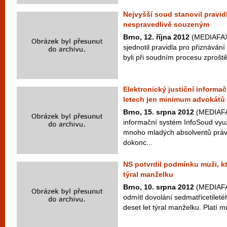
Nejvyšší soud stanovil pravi
nespravedlivě souzeným
Brno, 12. října 2012
(MEDIAFAX)
sjednotil pravidla pro přiznáván
byli při soudním procesu zproště
Elektronický justiční informa
letech jen minimum advokátů
Brno, 15. srpna 2012
(MEDIAFAX
informační systém InfoSoud vy
mnoho mladých absolventů právn
dokonc...
NS potvrdil podmínku muži, kt
týral manželku
Brno, 10. srpna 2012
(MEDIAFAX
odmítl dovolání sedmatřicetilet
deset let týral manželku. Platí mu