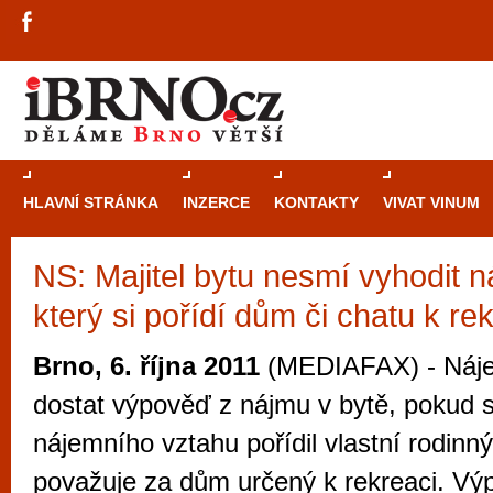
HLAVNÍ STRÁNKA
INZERCE
KONTAKTY
VIVAT VINUM
NS: Majitel bytu nesmí vyhodit 
Průvodce
kasi
který si pořídí dům či chatu k re
Brně: Od rulet
automaty
Brno, 6. října 2011
(MEDIAFAX) - Náj
Brno je měs
dostat výpověď z nájmu v bytě, pokud 
zajímavé p
nájemního vztahu pořídil vlastní rodinn
restaurace, div
považuje za dům určený k rekreaci. V
Mimo jiné je ale také místem, kde si můžet