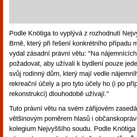
Podle Knötiga to vyplývá z rozhodnutí Nej
Brně, který při řešení konkrétního případu
vydal zásadní právní větu: "Na nájemnících
požadovat, aby užívali k bydlení pouze jeden
svůj rodinný dům, který mají vedle nájemního
rekreační účely a pro tyto účely ho (i po př
rekonstrukci) dlouhodobě užívají."
Tuto právní větu na svém zářijovém zasedán
většinovým poměrem hlasů i občanskopráv
kolegium Nejvyššího soudu. Podle Knötiga j