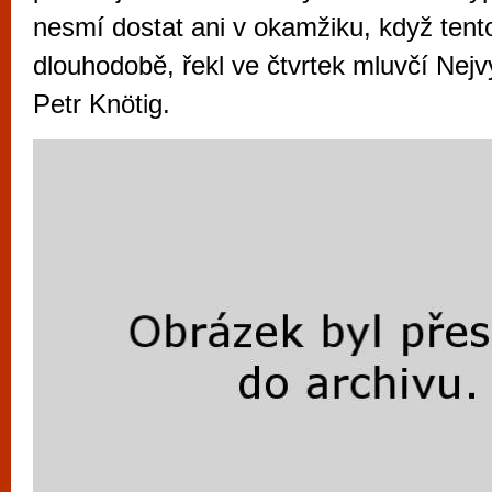
vyzkoušet různé kasinové hry. V neustál
nesmí dostat ani v okamžiku, když ten
metropoli naleznete širokou nabídku her o
dlouhodobě, řekl ve čtvrtek mluvčí Nej
po moderní automaty jak pro pravidelné n
Petr Knötig.
příležitostné hráče. V...