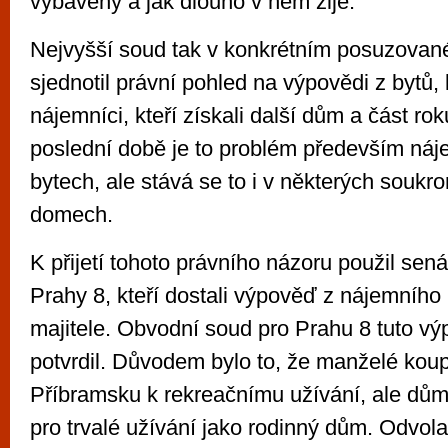
vybavený a jak dlouho v něm žije.
Nejvyšší soud tak v konkrétním posuzovan
sjednotil právní pohled na výpovědi z bytů, 
nájemníci, kteří získali další dům a část ro
poslední době je to problém především náj
bytech, ale stává se to i v některých souk
domech.
K přijetí tohoto právního názoru použil sen
Prahy 8, kteří dostali výpověď z nájemníh
majitele. Obvodní soud pro Prahu 8 tuto v
potvrdil. Důvodem bylo to, že manželé koup
Příbramsku k rekreačnímu užívání, ale dům
pro trvalé užívání jako rodinný dům. Odvol