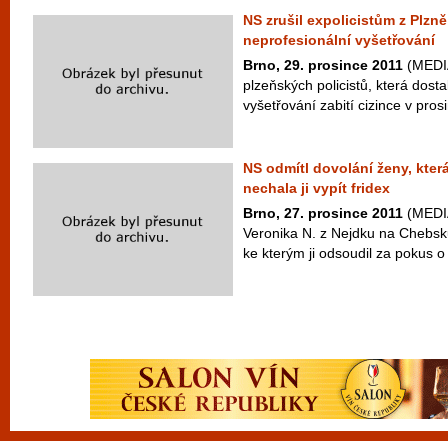
NS zrušil expolicistům z Plzn
neprofesionální vyšetřování
Brno, 29. prosince 2011
(MEDIA
plzeňských policistů, která dos
vyšetřování zabití cizince v pros
NS odmítl dovolání ženy, která
nechala ji vypít fridex
Brno, 27. prosince 2011
(MEDIA
Veronika N. z Nejdku na Chebsku
ke kterým ji odsoudil za pokus o