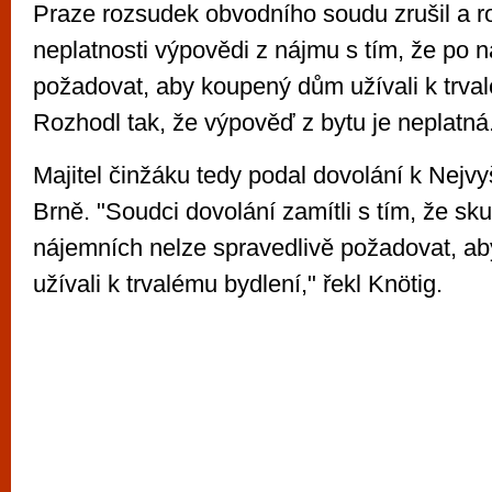
Praze rozsudek obvodního soudu zrušil a r
neplatnosti výpovědi z nájmu s tím, že po 
požadovat, aby koupený dům užívali k trva
Rozhodl tak, že výpověď z bytu je neplatná
Majitel činžáku tedy podal dovolání k Nejv
Brně. "Soudci dovolání zamítli s tím, že sk
nájemních nelze spravedlivě požadovat, a
užívali k trvalému bydlení," řekl Knötig.