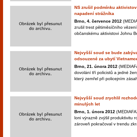
NS zrušil podmínku aktivisto
napadení strážníka
Brno, 4. července 2012
(MEDIAF
zrušil trest pětiměsíčního věze
občanskému aktivistovi Johnu Bok
Nejvyšší soud se bude zabýva
odsouzené za ubytí Vietnamc
Brno, 21. února 2012
(MEDIAFAX
dovolání tří policistů a jedné že
který zemřel při policejním zásah
Nejvyšší soud zrychlil rozhodo
minulých let
Brno, 1. února 2012
(MEDIAFAX)
loni výrazně zvýšil produktivitu 
zároveň pokračoval v trendu zkr