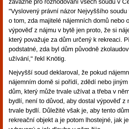
závazné pro rozhodování všech soudů v Če
"Vyslovený právní názor Nejvyššího soudu 
o tom, zda majitelé nájemních domů nebo 
výpověď z nájmu v bytě jen proto, že si ná
který považuje za dům určený k rekreaci. P
podstatné, zda byl dům původně zkolaudová
užívání," řekl Knötig.
Nejvyšší soud deklaroval, že pokud nájemní
nájemním domě si pořídí, zdědí nebo jiný
dům, který může trvale užívat a třeba v ně
bydlí, není to důvod, aby dostal výpověď z 
trvale bydlí. Důležité však je, aby tento d
rekreační objekt a je potom lhostejné, jak j