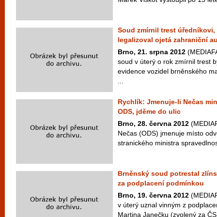
Soud zmírnil trest úředníkovi,
legalizoval ojetá zahraniční a
Brno, 21. srpna 2012
(MEDIAFAX
soud v úterý o rok zmírnil tres
evidence vozidel brněnského ma
...
Rychlík: Jmenuje-li Nečas min
ODS, jděme do ulic
Brno, 28. června 2012
(MEDIAFA
Nečas (ODS) jmenuje místo odvo
stranického ministra spravedlnos
Brněnský soud potrestal zlín
za podplacení podmínkou
Brno, 19. června 2012
(MEDIAFA
v úterý uznal vinným z podplacen
Martina Janečku (zvolený za ČSS