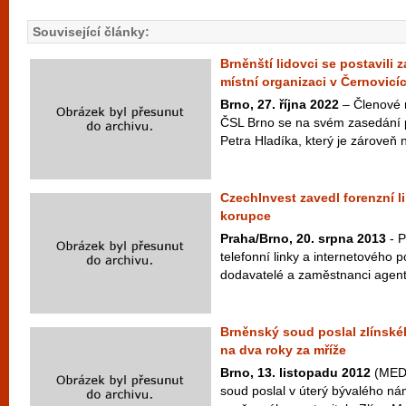
Související články:
Brněnští lidovci se postavili z
místní organizaci v Černovicí
Brno, 27. října 2022
– Členové 
ČSL Brno se na svém zasedání p
Petra Hladíka, který je zároveň
CzechInvest zavedl forenzní l
korupce
Praha/Brno, 20. srpna 2013
- P
telefonní linky a internetového po
dodavatelé a zaměstnanci agent
Brněnský soud poslal zlínské
na dva roky za mříže
Brno, 13. listopadu 2012
(MEDI
soud poslal v úterý bývalého ná