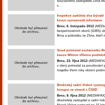
současného zastupitele Zlína M
z...
Inspekce zadržela dva bývalé p
korun vyzrazovali informace
Brno, 6. listopadu 2012
(MEDIA
bezpečnostních sborů (GIBS) obv
Brna a policistku ze Zlína, kteří m
Soud potrestal exstarostku B
kauzu Wilson tříletou podmí
Brno, 23. října 2012
(MEDIAFAX)
v úterý potrestal za porušování 
majetku třemi roky vězení podmí
Brněnský radní Viskot vystoup
korupci ve straně z ČSSD
Brno, 8. října 2012
(MEDIAFAX) 
dlouholetý zastupitel a radní mě
Marek Viskot vystoupil po 15 let