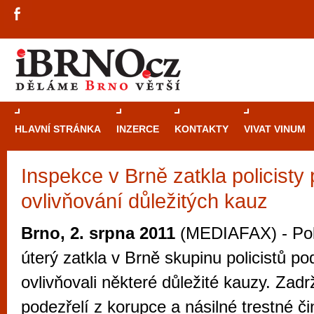
HLAVNÍ STRÁNKA
INZERCE
KONTAKTY
VIVAT VINUM
Inspekce v Brně zatkla policisty
Průvodce
kasi
ovlivňování důležitých kauz
Brně: Od rulet
automaty
Brno, 2. srpna 2011
(MEDIAFAX) - Poli
Brno je měs
úterý zatkla v Brně skupinu policistů po
zajímavé p
ovlivňovali některé důležité kauzy. Zadr
restaurace, div
podezřelí z korupce a násilné trestné čin
Mimo jiné je ale také místem, kde si můžet