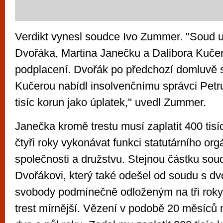
Verdikt vynesl soudce Ivo Zummer. "Soud
Dvořáka, Martina Janečku a Dalibora Kučer
podplacení. Dvořák po předchozí domluvě 
Kučerou nabídl insolvenčnímu správci Petr
tisíc korun jako úplatek," uvedl Zummer.
Janečka kromě trestu musí zaplatit 400 tis
čtyři roky vykonávat funkci statutárního or
společnosti a družstvu. Stejnou částku soud
Dvořákovi, který také odešel od soudu s d
svobody podmínečně odloženým na tři roky
trest mírnější. Vězení v podobě 20 měsíců 