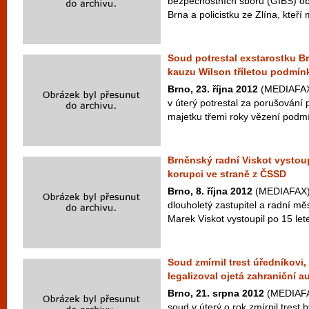
bezpečnostních sborů (GIBS) obv
Brna a policistku ze Zlína, kteří m
Soud potrestal exstarostku B
kauzu Wilson tříletou podmí
Brno, 23. října 2012
(MEDIAFAX)
v úterý potrestal za porušování 
majetku třemi roky vězení podmí
Brněnský radní Viskot vystoup
korupci ve straně z ČSSD
Brno, 8. října 2012
(MEDIAFAX) 
dlouholetý zastupitel a radní mě
Marek Viskot vystoupil po 15 let
Soud zmírnil trest úředníkovi,
legalizoval ojetá zahraniční a
Brno, 21. srpna 2012
(MEDIAFAX
soud v úterý o rok zmírnil tres