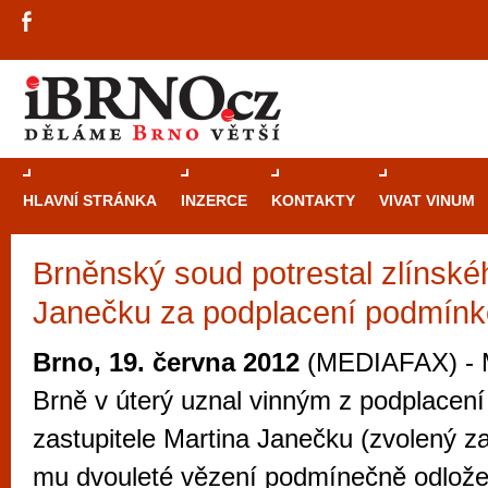
HLAVNÍ STRÁNKA
INZERCE
KONTAKTY
VIVAT VINUM
Brněnský soud potrestal zlínské
Průvodce
kasi
Janečku za podplacení podmín
Brně: Od rulet
automaty
Brno, 19. června 2012
(MEDIAFAX) - M
Brno je měs
Brně v úterý uznal vinným z podplacení
zajímavé p
zastupitele Martina Janečku (zvolený z
restaurace, div
mu dvouleté vězení podmínečně odložen
Mimo jiné je ale také místem, kde si můžet