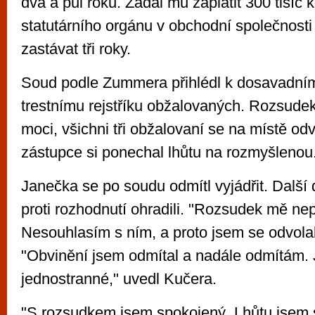
dva a půl roku. Zadal mu zaplatit 300 tisíc 
statutárního orgánu v obchodní společnosti
zastávat tři roky.
Soud podle Zummera přihlédl k dosavadní
trestnímu rejstříku obžalovaných. Rozsude
moci, všichni tři obžalovaní se na místě odvo
zástupce si ponechal lhůtu na rozmyšlenou
Janečka se po soudu odmítl vyjádřit. Další
proti rozhodnutí ohradili. "Rozsudek mě nep
Nesouhlasím s ním, a proto jsem se odvolal,
"Obvinění jsem odmítal a nadále odmítám. 
jednostranné," uvedl Kučera.
"S rozsudkem jsem spokojený. Lhůtu jsem s