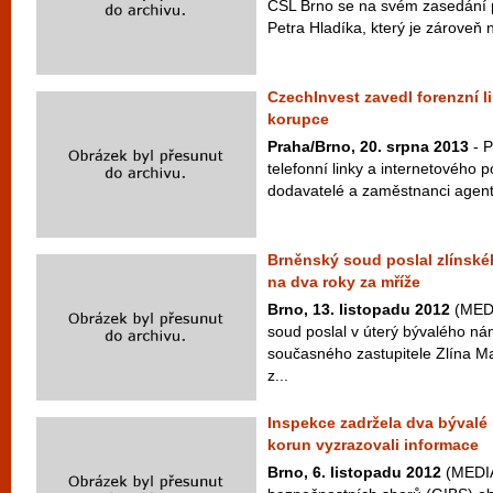
ČSL Brno se na svém zasedání p
Petra Hladíka, který je zároveň
CzechInvest zavedl forenzní l
korupce
Praha/Brno, 20. srpna 2013
- P
telefonní linky a internetového po
dodavatelé a zaměstnanci agent
Brněnský soud poslal zlínské
na dva roky za mříže
Brno, 13. listopadu 2012
(MEDI
soud poslal v úterý bývalého ná
současného zastupitele Zlína M
z...
Inspekce zadržela dva bývalé p
korun vyzrazovali informace
Brno, 6. listopadu 2012
(MEDIA