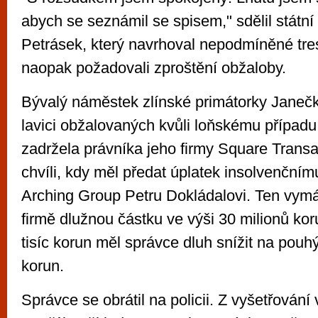
abych se seznámil se spisem," sdělil státn
Petrásek, který navrhoval nepodmíněné tres
naopak požadovali zproštění obžaloby.
Bývalý náměstek zlínské primátorky Janečk
lavici obžalovaných kvůli loňskému případu,
zadržela právníka jeho firmy Square Trans
chvíli, kdy měl předat úplatek insolvenčním
Arching Group Petru Dokládalovi. Ten vym
firmě dlužnou částku ve výši 30 milionů kor
tisíc korun měl správce dluh snížit na pouh
korun.
Správce se obrátil na policii. Z vyšetřování