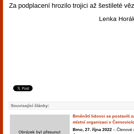
Za podplacení hrozilo trojici až šestileté vě
Lenka Horák
Související články:
Brněnští lidovci se postavili z
místní organizaci v Černovicí
Brno, 27. října 2022
– Členové 