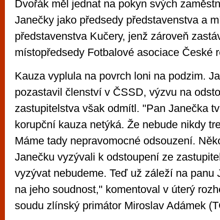
Dvořák měl jednat na pokyn svých zaměstna
Janečky jako předsedy představenstva a m
představenstva Kučery, jenž zároveň zastáv
místopředsedy Fotbalové asociace České r
Kauza vyplula na povrch loni na podzim. J
pozastavil členství v ČSSD, výzvu na odst
zastupitelstva však odmítl. "Pan Janečka tvr
korupční kauza netýká. Že nebude nikdy tr
Máme tady nepravomocné odsouzení. Někol
Janečku vyzývali k odstoupení ze zastupitel
vyzývat nebudeme. Teď už záleží na panu J
na jeho soudnost," komentoval v úterý roz
soudu zlínský primátor Miroslav Adámek (