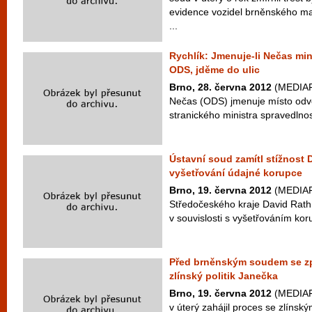
evidence vozidel brněnského ma
...
Rychlík: Jmenuje-li Nečas min
ODS, jděme do ulic
Brno, 28. června 2012
(MEDIAFA
Nečas (ODS) jmenuje místo odvo
stranického ministra spravedlnos
Ústavní soud zamítl stížnost
vyšetřování údajné korupce
Brno, 19. června 2012
(MEDIAFA
Středočeského kraje David Rath 
v souvislosti s vyšetřováním kor
Před brněnským soudem se zp
zlínský politik Janečka
Brno, 19. června 2012
(MEDIAFA
v úterý zahájil proces se zlíns