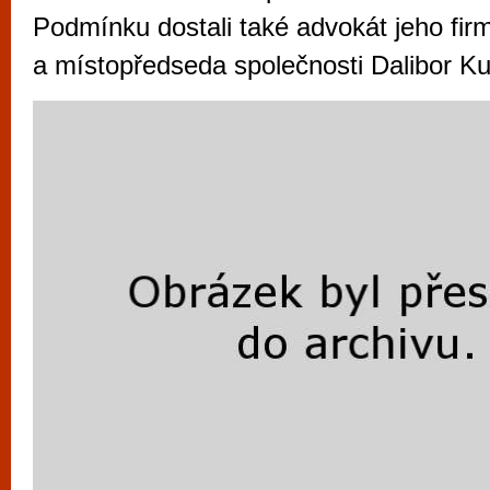
vyzkoušet různé kasinové hry. V neustál
Podmínku dostali také advokát jeho fi
metropoli naleznete širokou nabídku her o
a místopředseda společnosti Dalibor Ku
po moderní automaty jak pro pravidelné n
příležitostné hráče. V...