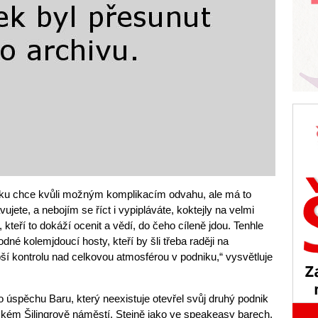
ku chce kvůli možným komplikacím odvahu, ale má to
jete, a nebojím se říct i vypipláváte, koktejly na velmi
 kteří to dokáží ocenit a vědí, do čeho cíleně jdou. Tenhle
odné kolemjdoucí hosty, kteří by šli třeba raději na
í kontrolu nad celkovou atmosférou v podniku,“ vysvětluje
 úspěchu Baru, který neexistuje otevřel svůj druhý podnik
kém Šilingrově náměstí. Stejně jako ve speakeasy barech,