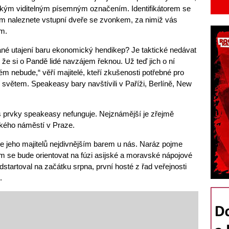
jakým viditelným písemným označením. Identifikátorem se
 ním naleznete vstupní dveře se zvonkem, za nimiž vás
m.
é utajení baru ekonomický hendikep? Je taktické nedávat
že si o Pandě lidé navzájem řeknou. Už teď jich o ní
m nebude,“ věří majitelé, kteří zkušenosti potřebné pro
í světem. Speakeasy bary navštívili v Paříži, Berlíně, New
 prvky speakeasy nefunguje. Nejznámější je zřejmě
ského náměstí v Praze.
e jeho majitelů nejdivnějším barem u nás. Naráz pojme
 se bude orientovat na fúzi asijské a moravské nápojové
startoval na začátku srpna, první hosté z řad veřejnosti
.