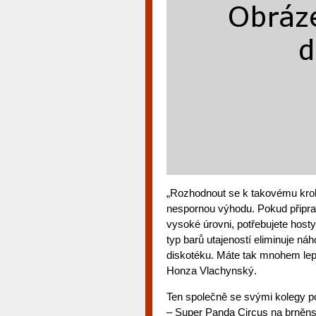
„Rozhodnout se k takovému kro
nespornou výhodu. Pokud připravu
vysoké úrovni, potřebujete hosty,
typ barů utajeností eliminuje náh
diskotéku. Máte tak mnohem lepš
Honza Vlachynský.
Ten společně se svými kolegy po
– Super Panda Circus na brněns