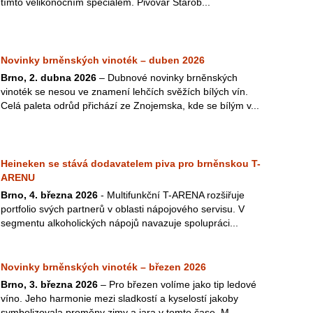
tímto velikonočním speciálem. Pivovar Starob...
Novinky brněnských vinoték – duben 2026
Brno, 2. dubna 2026
– Dubnové novinky brněnských
vinoték se nesou ve znamení lehčích svěžích bílých vín.
Celá paleta odrůd přichází ze Znojemska, kde se bílým v...
Heineken se stává dodavatelem piva pro brněnskou T-
ARENU
Brno, 4. března 2026
- Multifunkční T-ARENA rozšiřuje
portfolio svých partnerů v oblasti nápojového servisu. V
segmentu alkoholických nápojů navazuje spolupráci...
Novinky brněnských vinoték – březen 2026
Brno, 3. března 2026
– Pro březen volíme jako tip ledové
víno. Jeho harmonie mezi sladkostí a kyselostí jakoby
symbolizovala proměny zimy a jara v tomto čase. M...