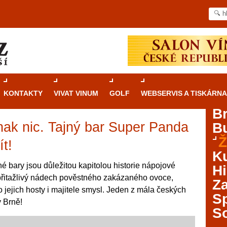
KONTAKTY
VIVAT VINUM
GOLF
WEBSERVIS A TISKÁRNA
B
inak nic. Tajný bar Super Panda
B
Průvodce
kasinovými hrami v Brně: Od
Ž
rulety po video automaty
ít!
Ku
Brno je městem známým pro zajímavé památky, skvělé
né bary jsou důležitou kapitolou historie nápojové
Hi
restaurace, divadla a univerzity. Mimo jiné je ale také
o přitažlivý nádech pověstného zakázaného ovoce,
Za
místem, kde si můžete legálně a bezpečně vyzkoušet
 jejich hosty i majitele smysl. Jeden z mála českých
různé kasinové hry. V neustále kvetoucí moravské
S
v Brně!
metropoli naleznete širokou nabídku her od klasické
S
rulety až po moderní automaty jak pro pravidelné
ráče. V...