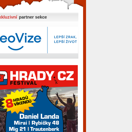
xkluzivní
partner sekce