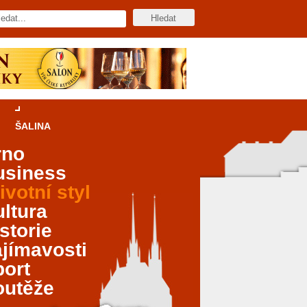
ŠALINA
rno
usiness
ivotní styl
ltura
storie
jímavosti
port
outěže