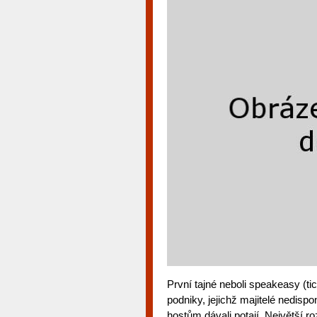
První tajné neboli speakeasy (tic
podniky, jejichž majitelé nedispo
hostům dávali potají. Největší r