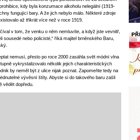
rohibice, kdy byla konzumace alkoholu nelegální (1919-
ny fungující bary. A že jich nebylo málo. Některé zdroje
existovalo až třikrát více než v roce 1919.
íval v tom, že venku o něm nemluvíte, a když jste vevnitř,
li sousedé nebo policisté,“ říká majitel brněnského Baru,
ský.
eptat nemusí, přesto po roce 2000 zasáhla svět módní vlna
pně vykrystalizovalo několik jejich charakteristických
podnik by neměl být z ulice nijak poznat. Zapomeňte tedy na
dnutelné vývěsní štíty. Abyste si do takového baru zašli
ě vědět dopředu.