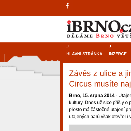
HLAVNÍ STRÁNKA
INZERCE
Závěs z ulice a j
Circus musíte naj
Brno, 15. srpna 2014
- Utaje
kultury. Dnes už sice přišly 
přesto má částečné utajení pro
utajených barů však otevřel i 
návštěvníky, tak pro příležitostné h