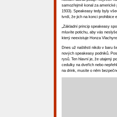
samozřejmě konal za americké p
1933). Speakeasy tedy byly všech
tvrdí, že jich na konci prohibice 
„Základní princip speakeasy spoč
mluvíte potichu, aby vás neslyše
který neexistuje Honza Vlachyn
Dnes už naštěstí nikdo v baru š
nových speakeasy podniků. Postu
rysů. Ten hlavní je, že utajený 
cedulky na dveřích nebo nepřehlé
na drink, musíte o něm bezpečn