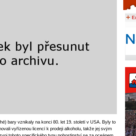
Celý článek...
E
hé) bary vznikaly na konci 80. let 19. století v USA. Byly to
novali vyřízenou licencí k prodeji alkoholu, takže jej svým
ozvoj tohoto specifického typu pohostinství se za oceánem