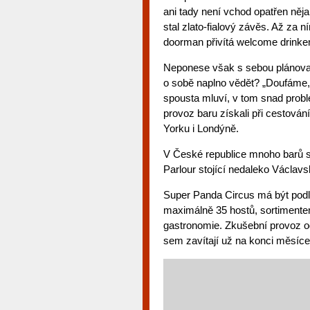
ani tady není vchod opatřen ně
stal zlato-fialový závěs. Až za
doorman přivítá welcome drinke
Neponese však s sebou plánovan
o sobě naplno vědět? „Doufáme, 
spousta mluví, v tom snad problé
provoz baru získali při cestován
Yorku i Londýně.
V České republice mnoho barů s
Parlour stojící nedaleko Václav
Super Panda Circus má být podl
maximálně 35 hostů, sortimentem
gastronomie. Zkušební provoz od
sem zavítají už na konci měsíce