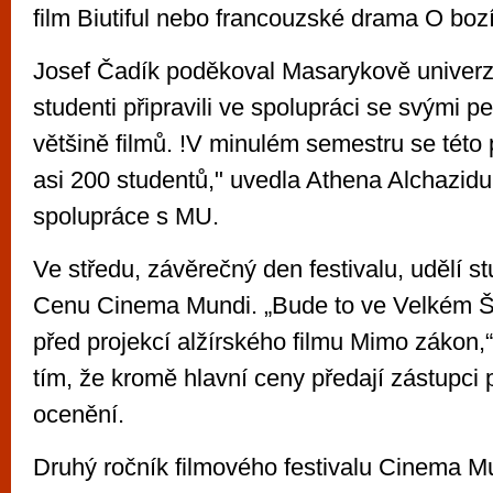
film Biutiful nebo francouzské drama O bozí
Josef Čadík poděkoval Masarykově univerzit
studenti připravili ve spolupráci se svými p
většině filmů. !V minulém semestru se této 
asi 200 studentů," uvedla Athena Alchazidu
spolupráce s MU.
Ve středu, závěrečný den festivalu, udělí s
Cenu Cinema Mundi. „Bude to ve Velkém Š
před projekcí alžírského filmu Mimo zákon,
tím, že kromě hlavní ceny předají zástupci p
ocenění.
Druhý ročník filmového festivalu Cinema Mu