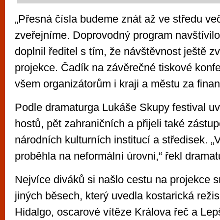
„Přesná čísla budeme znát až ve středu veče
zveřejníme. Doprovodný program navštívilo a
doplnil ředitel s tím, že návštěvnost ještě 
projekce. Čadík na závěrečné tiskové konf
všem organizátorům i kraji a městu za fina
Podle dramaturga Lukáše Skupy festival uv
hostů, pět zahraničních a přijeli také zást
národních kulturních institucí a středisek. 
proběhla na neformální úrovni,“ řekl dramat
Nejvíce diváků si našlo cestu na projekce 
jiných běsech, který uvedla kostarická reži
Hidalgo, oscarové vítěze Králova řeč a Lep