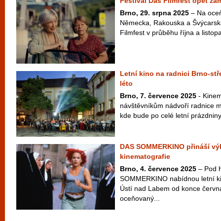
Festival Das Filmfest opět zam
Brno, 29. srpna 2025
– Na oceň
Německa, Rakouska a Švýcarska
Filmfest v průběhu října a listop
Letní kino na radnici Brno-st
léto
Brno, 7. července 2025
- Kinem
návštěvníkům nádvoří radnice mě
kde bude po celé letní prázdniny 
DAS SOMMERKINO přináší výb
kinematografie
Brno, 4. července 2025
– Pod 
SOMMERKINO nabídnou letní kin
Ústí nad Labem od konce června
oceňovaný...