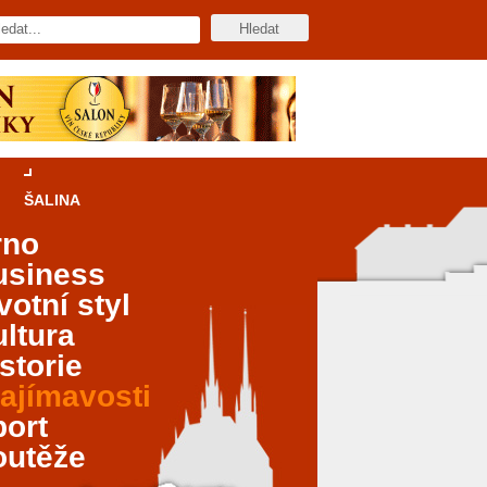
ŠALINA
rno
usiness
votní styl
ltura
storie
ajímavosti
port
outěže