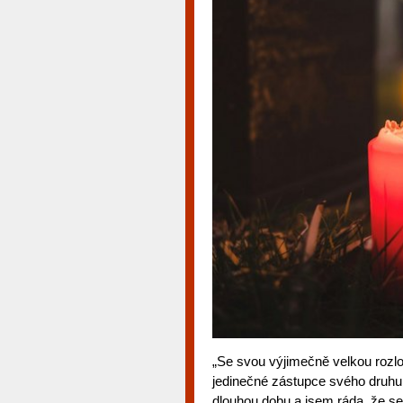
„Se svou výjimečně velkou rozloh
jedinečné zástupce svého druhu 
dlouhou dobu a jsem ráda, že se