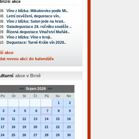
bližší akce
08.
Víno z blízka: Mikulovsko podle Mi..
08.
Letní osvěžení, degustace vín..
08.
Víno z blízka: Salon jede na hrad..
09.
Galadegustace 28. ročníku soutěže ..
09.
Řízená degustace Vinařství Maňák..
09.
Víno z blízka: Víno v kroji..
10.
Degustace: Turné Krále vín 2026..
ší akce
dat novou akci do kalendáře
ulturní
akce v Brně
<<
Srpen 2026
>>
Po
Út
St
Čt
Pá
So
Ne
1
2
3
4
5
6
7
8
9
10
11
12
13
14
15
16
17
18
19
20
21
22
23
24
25
26
27
28
29
30