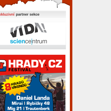
xkluzivní
partner sekce