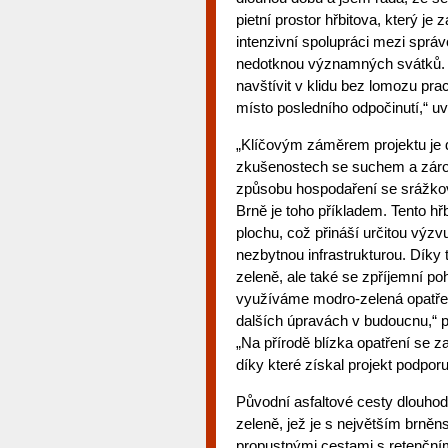
pietní prostor hřbitova, který j
intenzivní spolupráci mezi správ
nedotknou významných svátků. 
navštívit v klidu bez lomozu pr
místo posledního odpočinutí,“ 
„Klíčovým záměrem projektu je d
zkušenostech se suchem a záro
způsobu hospodaření se srážkov
Brně je toho příkladem. Tento 
plochu, což přináší určitou výzvu
nezbytnou infrastrukturou. Díky t
zeleně, ale také se zpříjemní po
využíváme modro-zelená opatřen
dalších úpravách v budoucnu,“ po
„Na přírodě blízka opatření se 
díky které získal projekt podpor
Původní asfaltové cesty dlouhod
zeleně, jež je s největším brn
propustnými cestami s retenčním