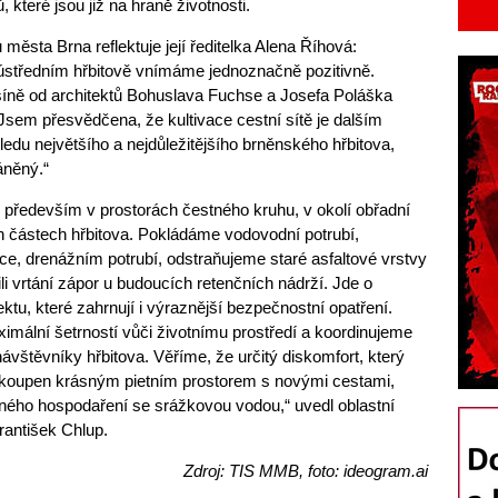
 které jsou již na hraně životnosti.
města Brna reflektuje její ředitelka Alena Říhová:
ústředním hřbitově vnímáme jednoznačně pozitivně.
íně od architektů Bohuslava Fuchse a Josefa Poláška
Jsem přesvědčena, že kultivace cestní sítě je dalším
edu největšího a nejdůležitějšího brněnského hřbitova,
áněný.“
především v prostorách čestného kruhu, v okolí obřadní
h částech hřbitova. Pokládáme vodovodní potrubí,
e, drenážním potrubí, odstraňujeme staré asfaltové vrstvy
li vrtání zápor u budoucích retenčních nádrží. Jde o
ktu, které zahrnují i výraznější bezpečnostní opatření.
mální šetrností vůči životnímu prostředí a koordinujeme
ávštěvníky hřbitova. Věříme, že určitý diskomfort, který
vykoupen krásným pietním prostorem s novými cestami,
ného hospodaření se srážkovou vodou,“ uvedl oblastní
antišek Chlup.
Zdroj: TIS MMB, foto: ideogram.ai