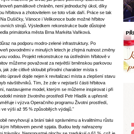
e zároveň památkově chráněn, není jednoduchý úkol, díky
ou hřbitova a zhotovitelem se toto však daří. Práce se tak
Na Dušičky, Vánoce i Velikonoce bude možné hřbitov
acovních strojů. Výsledkem rekonstrukce bude důstojné
uvedla primátorka města Brna Markéta Vaňková.
ůraz na podporu modro-zelené infrastruktury. Po
veň povodněmi v minulých letech je zřejmá nutnost změny
ou vodou. Projekt rekonstrukce na ústředním hřbitově v
hřbitov můžeme považovat za největší brněnskou parkovou
, jak zde citlivě skloubit přírodní charakter místa s
éto úpravě dojde nejen k revitalizaci místa a zlepšení stavu
hyb návštěvníků. Tím, že zde v nejstarší části hřbitova
í, nastavujeme model, kterým se můžeme inspirovat i při
dotkl ministr životního prostředí Petr Hladík a upřesnil:
zaměřuje i výzva Operačního programu Životní prostředí,
u ve výši až 95 % způsobilých výdajů."
obě nevyhovují a brání také správnému a kvalitnímu růstu
ěnským hřbitovem pevně spjata. Budou tedy nahrazeny
i trávníky. Nepropustné plochy se zredukují o 61 %, což je