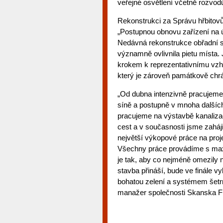
veřejné osvětlení včetně rozvodů,
Rekonstrukci za Správu hřbitovů 
„Postupnou obnovu zařízení na 
Nedávná rekonstrukce obřadní s
významně ovlivnila pietu místa. 
krokem k reprezentativnímu vzhl
který je zároveň památkově chr
„Od dubna intenzivně pracujeme 
síně a postupně v mnoha dalšíc
pracujeme na výstavbě kanalizac
cest a v současnosti jsme zaháji
největší výkopové práce na proje
Všechny práce provádíme s maxi
je tak, aby co nejméně omezily n
stavba přináší, bude ve finále 
bohatou zelení a systémem šetr
manažer společnosti Skanska Fr