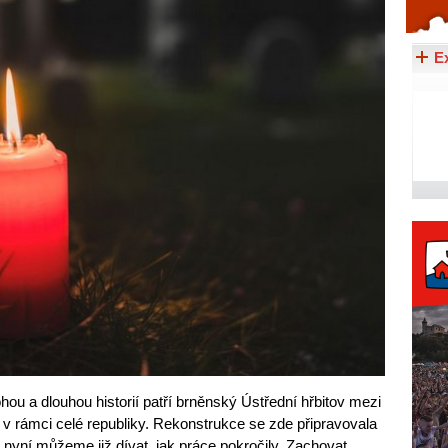
Celý článek...
E
ou a dlouhou historií patří brněnský Ústřední hřbitov mezi
v rámci celé republiky. Rekonstrukce se zde připravovala
 nyní můžeme již dívat, jak práce pokročily. Zachovat