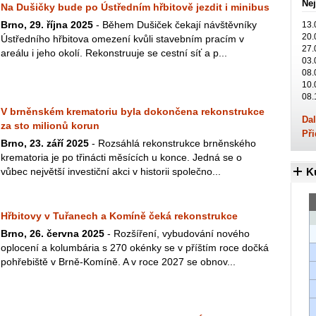
Nej
Na Dušičky bude po Ústředním hřbitově jezdit i minibus
Brno, 29. října 2025
- Během Dušiček čekají návštěvníky
13.
20.
Ústředního hřbitova omezení kvůli stavebním pracím v
27.
areálu i jeho okolí. Rekonstruuje se cestní síť a p...
03.
08.
10.
08.
V brněnském krematoriu byla dokončena rekonstrukce
Dal
za sto milionů korun
Při
Brno, 23. září 2025
- Rozsáhlá rekonstrukce brněnského
krematoria je po třinácti měsících u konce. Jedná se o
vůbec největší investiční akci v historii společno...
K
Hřbitovy v Tuřanech a Komíně čeká rekonstrukce
Brno, 26. června 2025
- Rozšíření, vybudování nového
oplocení a kolumbária s 270 okénky se v příštím roce dočká
pohřebiště v Brně-Komíně. A v roce 2027 se obnov...