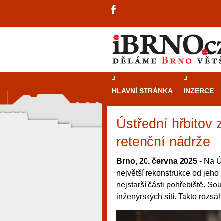
HLAVNÍ STRÁNKA
INZERCE
Ústřední hřbitov 
retenční nádrže
Brno, 20. června 2025
- Na Ú
největší rekonstrukce od jeho 
nejstarší části pohřebiště. So
inženýrských sítí. Takto rozsá
návštěvníky, tak pro příležitostné h