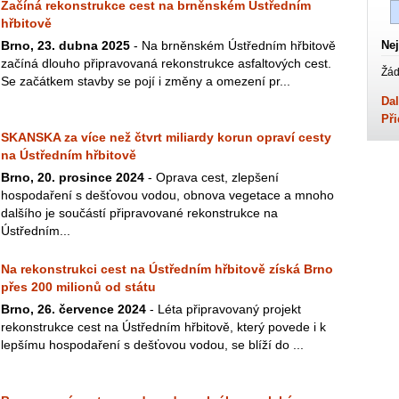
Začíná rekonstrukce cest na brněnském Ústředním
hřbitově
Brno, 23. dubna 2025
- Na brněnském Ústředním hřbitově
Nej
začíná dlouho připravovaná rekonstrukce asfaltových cest.
Žád
Se začátkem stavby se pojí i změny a omezení pr...
Dal
Při
SKANSKA za více než čtvrt miliardy korun opraví cesty
na Ústředním hřbitově
Brno, 20. prosince 2024
- Oprava cest, zlepšení
hospodaření s dešťovou vodou, obnova vegetace a mnoho
dalšího je součástí připravované rekonstrukce na
Ústředním...
Na rekonstrukci cest na Ústředním hřbitově získá Brno
přes 200 milionů od státu
Brno, 26. července 2024
- Léta připravovaný projekt
rekonstrukce cest na Ústředním hřbitově, který povede i k
lepšímu hospodaření s dešťovou vodou, se blíží do ...