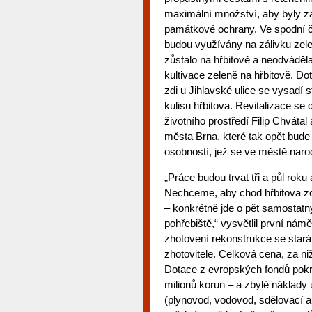
maximální množství, aby byly z
památkové ochrany. Ve spodní čá
budou využívány na zálivku zel
zůstalo na hřbitově a neodváděla
kultivace zeleně na hřbitově. Do
zdi u Jihlavské ulice se vysadí
kulisu hřbitova. Revitalizace se
životního prostředí Filip Chváta
města Brna, které tak opět bu
osobností, jež se ve městě narod
„Práce budou trvat tři a půl rok
Nechceme, aby chod hřbitova zce
– konkrétně jde o pět samostatný
pohřebiště,“ vysvětlil první ná
zhotovení rekonstrukce se star
zhotovitele. Celková cena, za ni
Dotace z evropských fondů pokr
milionů korun – a zbylé náklady
(plynovod, vodovod, sdělovací a 