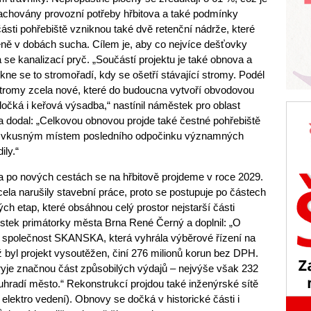
achovány provozní potřeby hřbitova a také podmínky
sti pohřebiště vzniknou také dvě retenční nádrže, které
eně v dobách sucha. Cílem je, aby co nejvíce dešťovky
 se kanalizací pryč. „Součástí projektu je také obnova a
tkne se to stromořadí, kdy se ošetří stávající stromy. Podél
 stromy zcela nové, které do budoucna vytvoří obvodovou
 dočká i keřová výsadba,“ nastínil náměstek pro oblast
l a dodal: „Celkovou obnovou projde také čestné pohřebiště
de vkusným místem posledního odpočinku významných
ily.“
u a po nových cestách se na hřbitově projdeme v roce 2029.
la narušily stavební práce, proto se postupuje po částech
ch etap, které obsáhnou celý prostor nejstarší části
městek primátorky města Brna René Černý a doplnil: „O
á společnost SKANSKA, která vyhrála výběrové řízení na
ž byl projekt vysoutěžen, činí 276 milionů korun bez DPH.
yje značnou část způsobilých výdajů – nejvýše však 232
 uhradí město.“ Rekonstrukcí projdou také inženýrské sítě
elektro vedení). Obnovy se dočká v historické části i