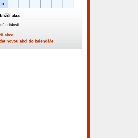
31
bližší akce
né události
ší akce
dat novou akci do kalendáře