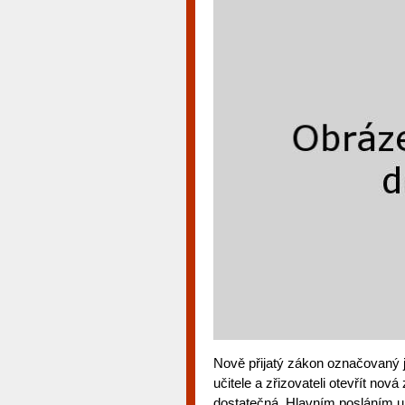
Nově přijatý zákon označovaný j
učitele a zřizovateli otevřít nov
dostatečná. Hlavním posláním ukr