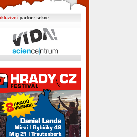
xkluzivní
partner sekce