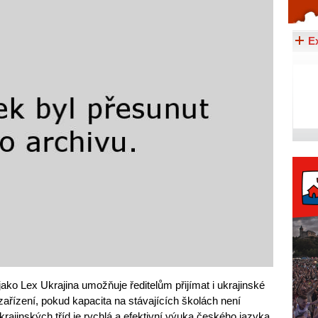
Celý článek...
E
ako Lex Ukrajina umožňuje ředitelům přijímat i ukrajinské
á zařízení, pokud kapacita na stávajících školách není
ajinských tříd je rychlá a efektivní výuka českého jazyka,