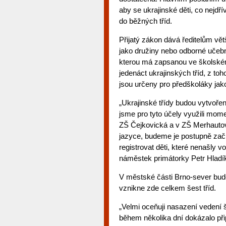
aby se ukrajinské děti, co nejdř
do běžných tříd.
Přijatý zákon dává ředitelům větš
jako družiny nebo odborné učebn
kterou má zapsanou ve školském 
jedenáct ukrajinských tříd, z toh
jsou určeny pro předškoláky jak
„Ukrajinské třídy budou vytvoře
jsme pro tyto účely využili mom
ZŠ Čejkovická a v ZŠ Merhauto
jazyce, budeme je postupně začl
registrovat děti, které nenašly vo
náměstek primátorky Petr Hladík
V městské části Brno-sever bude
vznikne zde celkem šest tříd.
„Velmi oceňuji nasazení vedení 
během několika dní dokázalo přip