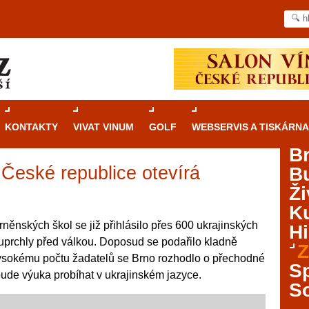
KONTAKTY
VIVAT VINUM
GOLF
WEBSERVIS A TISKÁRNA
B
 České republice otevírá
B
Průvodce
kasinovými hrami v Brně: Od
Ži
rulety po video automaty
Ku
Brno je městem známým pro zajímavé památky, skvělé
rněnských škol se již přihlásilo přes 600 ukrajinských
Hi
restaurace, divadla a univerzity. Mimo jiné je ale také
y uprchly před válkou. Doposud se podařilo kladně
Z
místem, kde si můžete legálně a bezpečně vyzkoušet
 vysokému počtu žadatelů se Brno rozhodlo o přechodné
různé kasinové hry. V neustále kvetoucí moravské
S
 bude výuka probíhat v ukrajinském jazyce.
metropoli naleznete širokou nabídku her od klasické
S
rulety až po moderní automaty jak pro pravidelné
ráče. V...