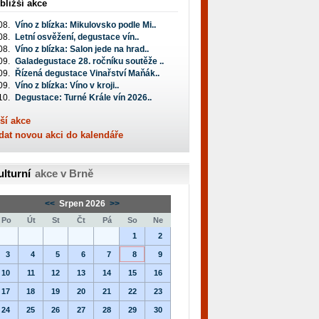
bližší akce
08.
Víno z blízka: Mikulovsko podle Mi..
08.
Letní osvěžení, degustace vín..
08.
Víno z blízka: Salon jede na hrad..
09.
Galadegustace 28. ročníku soutěže ..
09.
Řízená degustace Vinařství Maňák..
09.
Víno z blízka: Víno v kroji..
10.
Degustace: Turné Krále vín 2026..
ší akce
dat novou akci do kalendáře
ulturní
akce v Brně
<<
Srpen 2026
>>
Po
Út
St
Čt
Pá
So
Ne
1
2
3
4
5
6
7
8
9
10
11
12
13
14
15
16
17
18
19
20
21
22
23
24
25
26
27
28
29
30