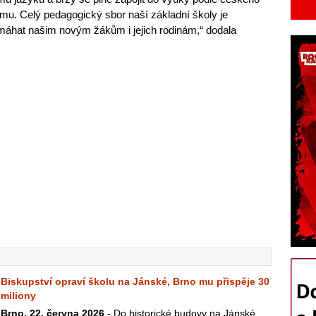
u. Celý pedagogický sbor naší základní školy je
áhat našim novým žákům i jejich rodinám,“ dodala
Biskupství opraví školu na Jánské, Brno mu přispěje 30
miliony
Brno, 22. června 2026
- Do historické budovy na Jánské,