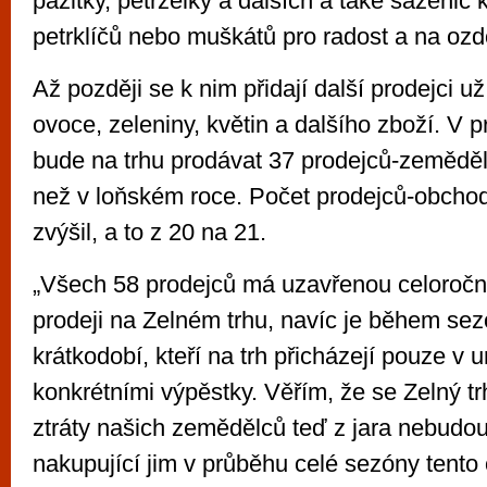
pažitky, petrželky a dalších a také sazenic 
petrklíčů nebo muškátů pro radost a na oz
Až později se k nim přidají další prodejci u
ovoce, zeleniny, květin a dalšího zboží. V
bude na trhu prodávat 37 prodejců-zemědělců
než v loňském roce. Počet prodejců-obchod
zvýšil, a to z 20 na 21.
„Všech 58 prodejců má uzavřenou celoročn
prodeji na Zelném trhu, navíc je během sezó
krátkodobí, kteří na trh přicházejí pouze v u
konkrétními výpěstky. Věřím, že se Zelný tr
ztráty našich zemědělců teď z jara nebudou 
nakupující jim v průběhu celé sezóny tento