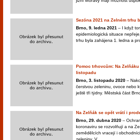
jižní Moravy mají možnost uspoko
Sezóna 2021 na Zelném trhu b
Brno, 9. ledna 2021
– I když t
epidemiologická situace nepřej
trhu byla zahájena 1. ledna a pro
Pomoc trhovcům: Na Zelňáku 
listopadu
Brno, 3. listopadu 2020
– Nakou
čerstvou zeleninu, ovoce nebo 
ještě tři týdny. Městská část Brno
Na Zelňák se opět vrátí i prod
Brno, 29. dubna 2020
– Ochran
koronaviru se rozvolňují a na Ze
zemědělcích vracejí i obchodníci
zeleniny. V...