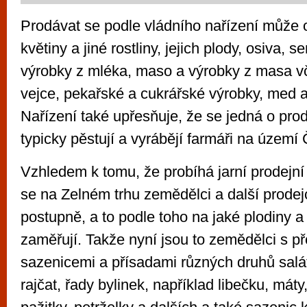
Prodávat se podle vládního nařízení může 
květiny a jiné rostliny, jejich plody, osiva,
výrobky z mléka, maso a výrobky z masa vč
vejce, pekařské a cukrářské výrobky, med 
Nařízení také upřesňuje, že se jedná o prod
typicky pěstují a vyrábějí farmáři na území 
Vzhledem k tomu, že probíhá jarní prodejn
se na Zelném trhu zemědělci a další prodej
postupně, a to podle toho na jaké plodiny a
zaměřují. Takže nyní jsou to zemědělci s 
sazenicemi a přísadami různých druhů salát
rajčat, řady bylinek, například libečku, máty