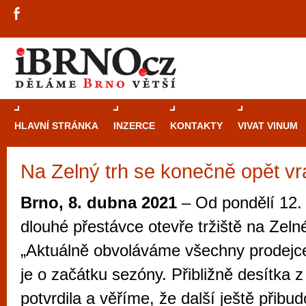
HLAVNÍ STRÁNKA
INZERCE
KONTAKTY
VIVAT VINUM
Na Zelný trh se konečně opět vrá
Průvodce
kasi
Brně: Od rulet
Brno, 8. dubna 2021
– Od pondělí 12.
automaty
dlouhé přestávce otevře tržiště na Zeln
Brno je měs
„Aktuálně obvoláváme všechny prodejc
zajímavé p
je o začátku sezóny. Přibližně desítka 
restaurace, div
potvrdila a věříme, že další ještě přibu
Mimo jiné je ale také místem, kde si můžet