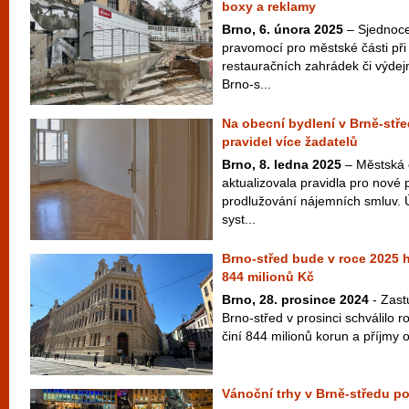
boxy a reklamy
Brno, 6. února 2025
– Sjednocen
pravomocí pro městské části při
restauračních zahrádek či výdej
Brno-s...
Na obecní bydlení v Brně-stř
pravidel více žadatelů
Brno, 8. ledna 2025
– Městská 
aktualizovala pravidla pro nové
prodlužování nájemních smluv.
syst...
Brno-střed bude v roce 2025 
844 milionů Kč
Brno, 28. prosince 2024
- Zast
Brno-střed v prosinci schválilo r
činí 844 milionů korun a příjmy 
Vánoční trhy v Brně-středu po