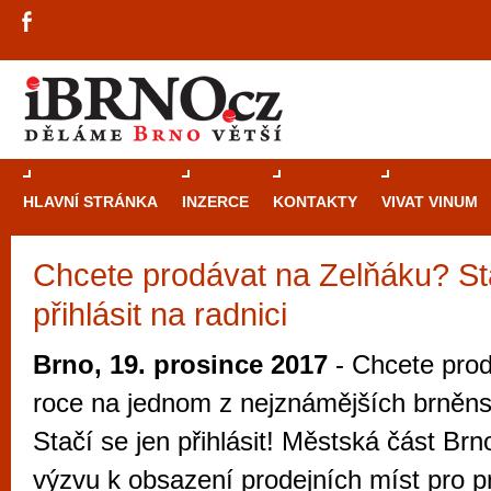
HLAVNÍ STRÁNKA
INZERCE
KONTAKTY
VIVAT VINUM
Chcete prodávat na Zelňáku? St
Průvodce
kasi
přihlásit na radnici
Brně: Od rulet
automaty
Brno, 19. prosince 2017
- Chcete prod
Brno je měs
roce na jednom z nejznámějších brněn
zajímavé p
Stačí se jen přihlásit! Městská část Brno
restaurace, div
výzvu k obsazení prodejních míst pro p
Mimo jiné je ale také místem, kde si můžet