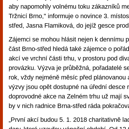
aby napomohly volnému toku zákazníků mez
Tržnicí Brno," informuje o novince 3. míst
střed, Jasna Flamiková, do jejíž gesce prode
Zájemci se mohou hlásit nejen k dennímu p
část Brno-střed hledá také zájemce o pořá
akcí ve vrchní části trhu, v prostoru pod d
provázku. Výzva je průběžná, pořadatelé se
rok, vždy nejméně měsíc před plánovanou a
výzvy jsou opět dostupné na úřední desce 
doprovodné akce na Zelném trhu už mají svo
by v nich radnice Brna-střed ráda pokračova
„První akcí budou 5. 1. 2018 charitativně 