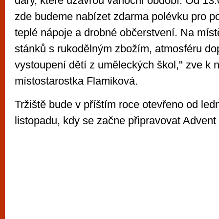
dary, které uzavřou vánoční období. Od 13.
zde budeme nabízet zdarma polévku pro po
teplé nápoje a drobné občerstvení. Na míst
stánků s rukodělným zbožím, atmosféru dop
vystoupení dětí z uměleckých škol," zve k 
místostarostka Flamiková.
Tržiště bude v příštím roce otevřeno od led
listopadu, kdy se začne připravovat Advent