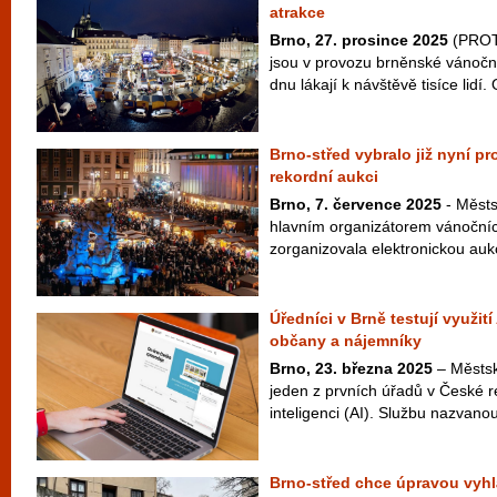
atrakce
Brno, 27. prosince 2025
(PROTE
jsou v provozu brněnské vánoční
dnu lákají k návštěvě tisíce lidí. 
Brno-střed vybralo již nyní p
rekordní aukci
Brno, 7. července 2025
- Městs
hlavním organizátorem vánočníc
zorganizovala elektronickou aukci
Úředníci v Brně testují využit
občany a nájemníky
Brno, 23. března 2025
– Městsk
jeden z prvních úřadů v České 
inteligenci (AI). Službu nazvan
Brno-střed chce úpravou vyhl