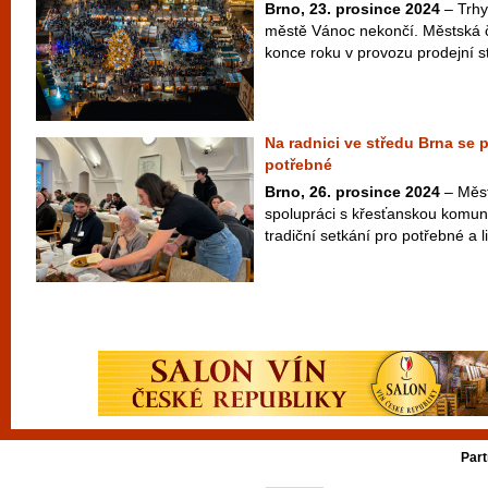
Brno, 23. prosince 2024
– Trhy
městě Vánoc nekončí. Městská č
konce roku v provozu prodejní st
Na radnici ve středu Brna se
potřebné
Brno, 26. prosince 2024
– Měst
spolupráci s křesťanskou komunit
tradiční setkání pro potřebné a l
Part