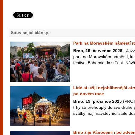
Související články:
Park na Moravském náměstí ro
Brno, 19. července 2026
- Jazz
park na Moravském náměstí, kter
festival Bohemia JazzFest. Návšt
Lidé si užijí nejoblíbenější a
po novém roce
Brno, 19. prosince 2025
(PROT
trhy se přehouply do své druhé po
svátky mají návštěvníci stále dos
Brno žije Vánocemi i po adven