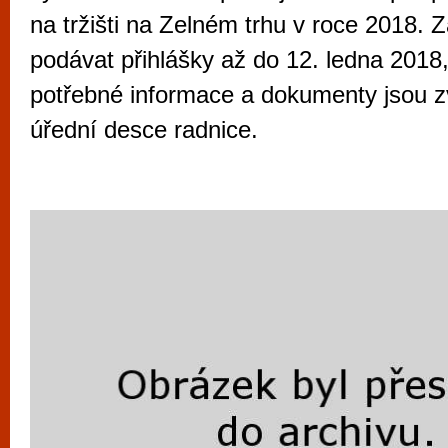
vyzkoušet různé kasinové hry. V neustál
na tržišti na Zelném trhu v roce 2018.
metropoli naleznete širokou nabídku her o
podávat přihlášky až do 12. ledna 2018
po moderní automaty jak pro pravidelné n
potřebné informace a dokumenty jsou z
příležitostné hráče. V...
úřední desce radnice.