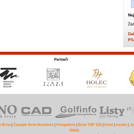
Nej
Žád
Dal
Při
Partneři
k Brno
|
Časopis Brno Business
|
Fotogalerie
|
Brno TOP 100
|
krimi
|
trends
|
s
údajů.