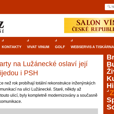
KONTAKTY
VIVAT VINUM
GOLF
WEBSERVIS A TISKÁRNA
B
arty na Lužánecké oslaví její
B
Průvodce
kasinovými hrami v Brně: Od
Ži
rulety po video automaty
řijedou i PSH
Ku
Brno je městem známým pro zajímavé památky, skvělé
ce než rok probíhají totální rekonstrukce inženýrských
Hi
restaurace, divadla a univerzity. Mimo jiné je ale také
munikací na ulici Lužánecké. Staré, někdy až
Z
místem, kde si můžete legálně a bezpečně vyzkoušet
d touto ulicí, byly kompletně modernizovány a současně
různé kasinové hry. V neustále kvetoucí moravské
S
 komunikace.
metropoli naleznete širokou nabídku her od klasické
S
rulety až po moderní automaty jak pro pravidelné
ráče. V...