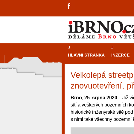
HLAVNÍ STRÁNKA
INZERCE
Velkolepá streetp
znovuotevření, p
Brno, 25. srpna 2020
– Již ví
sítí a veškerých pozemních ko
historické inženýrské sítě po
s nimi také všechny pozemní
návštěvníky, tak pro příležitostné h