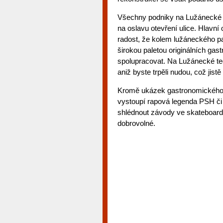
Všechny podniky na Lužánecké se
na oslavu otevření ulice. Hlavní
radost, že kolem lužáneckého pa
širokou paletou originálních g
spolupracovat. Na Lužánecké teď
aniž byste trpěli nudou, což jistě
Kromě ukázek gastronomického u
vystoupí rapová legenda PSH či
shlédnout závody ve skateboardi
dobrovolné.