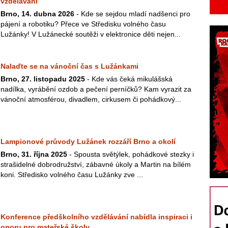
vzdělávání
Brno, 14. dubna 2026
- Kde se sejdou mladí nadšenci pro
pájení a robotiku? Přece ve Středisku volného času
Lužánky! V Lužánecké soutěži v elektronice děti nejen...
Nalaďte se na vánoční čas s Lužánkami
Brno, 27. listopadu 2025
- Kde vás čeká mikulášská
nadílka, vyrábění ozdob a pečení perníčků? Kam vyrazit za
vánoční atmosférou, divadlem, cirkusem či pohádkový...
Lampionové průvody Lužánek rozzáří Brno a okolí
Brno, 31. října 2025
- Spousta světýlek, pohádkové stezky i
strašidelné dobrodružství, zábavné úkoly a Martin na bílém
koni. Středisko volného času Lužánky zve ...
Konference předškolního vzdělávání nabídla inspiraci i
oporu pro mateřské školy