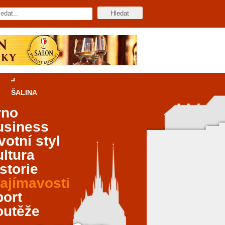
ŠALINA
rno
usiness
votní styl
ltura
storie
ajímavosti
port
outěže