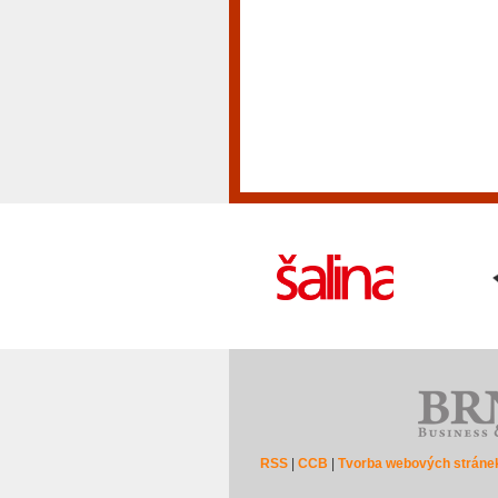
RSS
|
CCB
|
Tvorba webových stráne