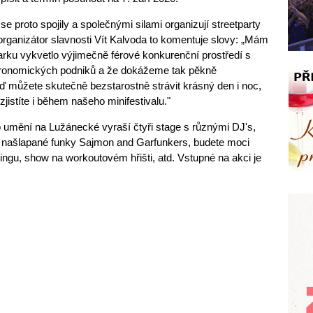
 proto spojily a společnými silami organizují streetparty
 organizátor slavnosti Vít Kalvoda to komentuje slovy: „Mám
rku vykvetlo výjimečně férové konkurenční prostředí s
astronomických podniků a že dokážeme tak pěkně
 můžete skutečně bezstarostně strávit krásný den i noc,
 zjistíte i během našeho minifestivalu."
mění na Lužánecké vyraší čtyři stage s různými DJ's,
 našlapané funky Sajmon and Garfunkers, budete moci
ngu, show na workoutovém hřišti, atd. Vstupné na akci je