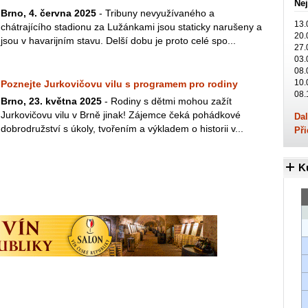
Nej
Brno, 4. června 2025
- Tribuny nevyužívaného a
13.
chátrajícího stadionu za Lužánkami jsou staticky narušeny a
20.
jsou v havarijním stavu. Delší dobu je proto celé spo...
27.
03.
08.
10.
Poznejte Jurkovičovu vilu s programem pro rodiny
08.
Brno, 23. května 2025
- Rodiny s dětmi mohou zažít
Jurkovičovu vilu v Brně jinak! Zájemce čeká pohádkové
Dal
dobrodružství s úkoly, tvořením a výkladem o historii v...
Při
K