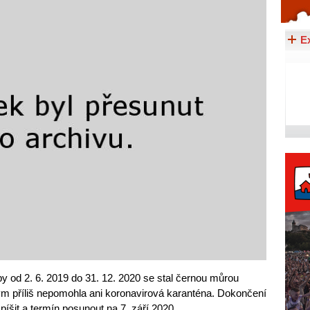
Celý článek...
E
 od 2. 6. 2019 do 31. 12. 2020 se stal černou můrou
erým příliš nepomohla ani koronavirová karanténa. Dokončení
píšit a termín posunout na 7. září 2020.