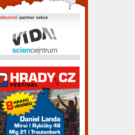
xkluzivní
partner sekce