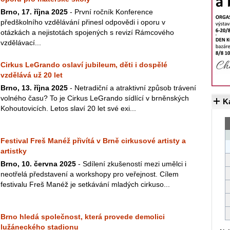
Brno, 17. října 2025
- První ročník Konference
předškolního vzdělávání přinesl odpovědi i oporu v
otázkách a nejistotách spojených s revizí Rámcového
vzdělávací...
Cirkus LeGrando oslaví jubileum, děti i dospělé
vzdělává už 20 let
Brno, 13. října 2025
- Netradiční a atraktivní způsob trávení
volného času? To je Cirkus LeGrando sídlící v brněnských
K
Kohoutovicích. Letos slaví 20 let své exi...
Festival Freš Manéž přivítá v Brně cirkusové artisty a
artistky
Brno, 10. června 2025
- Sdílení zkušeností mezi umělci i
neotřelá představení a workshopy pro veřejnost. Cílem
festivalu Freš Manéž je setkávání mladých cirkuso...
Brno hledá společnost, která provede demolici
lužáneckého stadionu