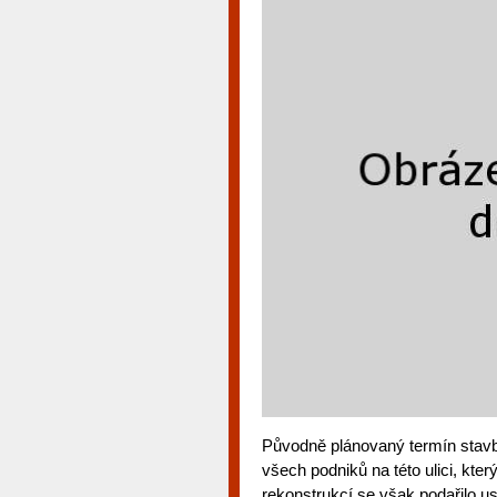
Původně plánovaný termín stavby
všech podniků na této ulici, kt
rekonstrukcí se však podařilo us