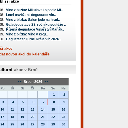
bližší akce
08.
Víno z blízka: Mikulovsko podle Mi..
08.
Letní osvěžení, degustace vín..
08.
Víno z blízka: Salon jede na hrad..
09.
Galadegustace 28. ročníku soutěže ..
09.
Řízená degustace Vinařství Maňák..
09.
Víno z blízka: Víno v kroji..
10.
Degustace: Turné Krále vín 2026..
ší akce
dat novou akci do kalendáře
ulturní
akce v Brně
<<
Srpen 2026
>>
Po
Út
St
Čt
Pá
So
Ne
1
2
3
4
5
6
7
8
9
10
11
12
13
14
15
16
17
18
19
20
21
22
23
24
25
26
27
28
29
30